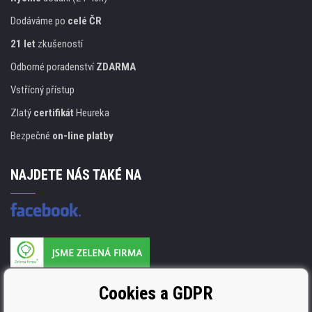
Dodáváme po
celé ČR
21 let
zkušeností
Odborné poradenství
ZDARMA
Vstřícný přístup
Zlatý
certifikát
Heureka
Bezpečné
on-line platby
NAJDETE NÁS TAKÉ NA
Výrobce náplní je držitelem certifikátu
Cookies a GDPR
ISO 9001. ISO 14001 a STMC.