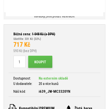
Obrázky jsou pouze ilustrační.
Běžná cena:
1 048
Kč (s DPH)
Ušetříte: 331 Kč
(32%)
717
Kč
593
Kč (bez DPH)
KOUPIT
Dostupnost:
Na externím skladě
U dodavatele:
20 a více kusů
Náš kód:
i639_JW-MC3320YN
Kompatibilní PREMIUM
Žlutá barva