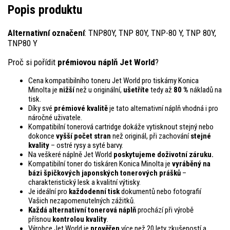
Popis produktu
Alternativní označení
: TNP80Y, TNP 80Y, TNP-80 Y, TNP 80Y,
TNP80 Y
Proč si pořídit
prémiovou náplň Jet World
?
Cena kompatibilního toneru Jet World pro tiskárny Konica
Minolta je
nižší
než u originální,
ušetříte
tedy až
80 %
nákladů na
tisk.
Díky své
prémiové kvalitě
je tato alternativní náplň vhodná i pro
náročné uživatele.
Kompatibilní tonerová cartridge dokáže vytisknout stejný nebo
dokonce
vyšší počet stran
než originál, při zachování
stejné
kvality
– ostré rysy a syté barvy.
Na veškeré náplně Jet World
poskytujeme doživotní záruku.
Kompatibilní toner do tiskáren Konica Minolta je
vyráběný na
bázi špičkových japonských tonerových prášků
–
charakteristický lesk a kvalitní výtisky.
Je ideální pro
každodenní tisk
dokumentů nebo fotografií
Vašich nezapomenutelných zážitků.
Každá alternativní tonerová náplň
prochází při výrobě
přísnou
kontrolou
kvality
.
Výrobce Jet World je
prověřen
více než 20 lety zkušeností a