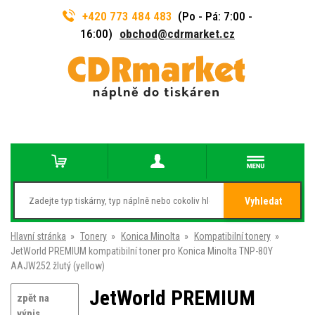
+420 773 484 483
(Po - Pá: 7:00 -
16:00)
obchod@cdrmarket.cz
Vyhledat
Hlavní stránka
»
Tonery
»
Konica Minolta
»
Kompatibilní tonery
»
JetWorld PREMIUM kompatibilní toner pro Konica Minolta TNP-80Y
AAJW252 žlutý (yellow)
JetWorld PREMIUM
zpět na
výpis