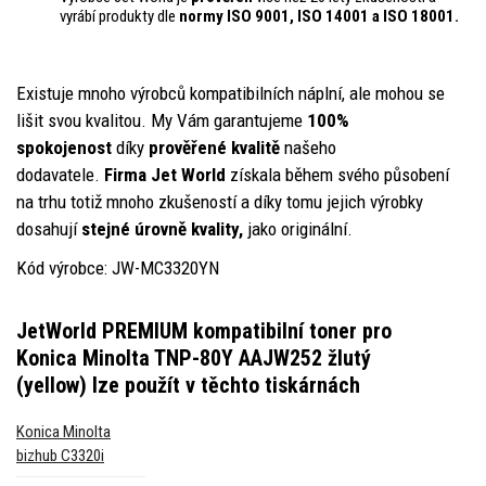
vyrábí produkty dle
normy ISO 9001, ISO 14001
a ISO 18001.
Existuje mnoho výrobců kompatibilních náplní, ale mohou se
lišit svou kvalitou. My Vám garantujeme
100%
spokojenost
díky
prověřené kvalitě
našeho
dodavatele.
Firma Jet World
získala během svého působení
na trhu totiž mnoho zkušeností a díky tomu jejich výrobky
dosahují
stejné úrovně kvality,
jako originální.
Kód výrobce: JW-MC3320YN
JetWorld PREMIUM kompatibilní toner pro
Konica Minolta TNP-80Y AAJW252 žlutý
(yellow)
lze použít v těchto tiskárnách
Konica Minolta
bizhub C3320i