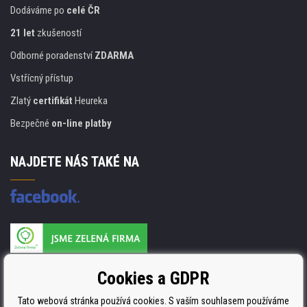
Dodáváme po
celé ČR
21 let
zkušeností
Odborné poradenství
ZDARMA
Vstřícný přístup
Zlatý
certifikát
Heureka
Bezpečné
on-line platby
NAJDETE NÁS TAKÉ NA
Výrobce náplní je držitelem certifikátu
Cookies a GDPR
ISO 9001. ISO 14001 a STMC.
Tato webová stránka používá cookies. S vaším souhlasem používáme