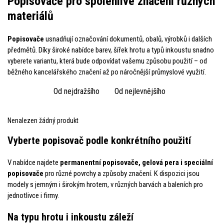
Popisovače pro spolehlivé značení různých
materiálů
Popisovače
usnadňují označování dokumentů, obalů, výrobků i dalších
předmětů. Díky široké nabídce barev, šířek hrotu a typů inkoustu snadno
vyberete variantu, která bude odpovídat vašemu způsobu použití – od
běžného kancelářského značení až po náročnější průmyslové využití.
Od nejdražšího
Od nejlevnějšího
Nenalezen žádný produkt
Vyberte popisovač podle konkrétního použití
V nabídce najdete
permanentní popisovače, gelová pera i speciální
popisovače
pro různé povrchy a způsoby značení. K dispozici jsou
modely s jemným i širokým hrotem, v různých barvách a baleních pro
jednotlivce i firmy.
Na typu hrotu i inkoustu záleží