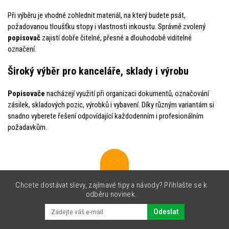
Při výběru je vhodné zohlednit materiál, na který budete psát,
požadovanou tloušťku stopy i vlastnosti inkoustu. Správně zvolený
popisovač
zajistí dobře čitelné, přesné a dlouhodobě viditelné
označení.
Široký výběr pro kanceláře, sklady i výrobu
Popisovače
nacházejí využití při organizaci dokumentů, označování
zásilek, skladových pozic, výrobků i vybavení. Díky různým variantám si
snadno vyberete řešení odpovídající každodenním i profesionálním
požadavkům.
Chcete dostávat slevy, zajímavé tipy a návody? Přihlašte se k
odběru novinek.
Odeslat