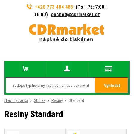
+420 773 484 483
(Po - Pá: 7:00 -
16:00)
obchod@cdrmarket.cz
Vyhledat
Hlavní stránka
»
3D tisk
»
Resiny
»
Standard
Resiny Standard