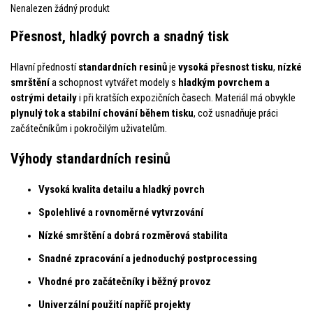
Nenalezen žádný produkt
Přesnost, hladký povrch a snadný tisk
Hlavní předností
standardních resinů
je
vysoká přesnost tisku
,
nízké
smrštění
a schopnost vytvářet modely s
hladkým povrchem a
ostrými detaily
i při kratších expozičních časech. Materiál má obvykle
plynulý tok a stabilní chování během tisku
, což usnadňuje práci
začátečníkům i pokročilým uživatelům.
Výhody standardních resinů
Vysoká kvalita detailu a hladký povrch
Spolehlivé a rovnoměrné vytvrzování
Nízké smrštění a dobrá rozměrová stabilita
Snadné zpracování a jednoduchý postprocessing
Vhodné pro začátečníky i běžný provoz
Univerzální použití napříč projekty