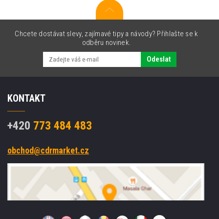
Chcete dostávat slevy, zajímavé tipy a návody? Přihlašte se k
odběru novinek.
Odeslat
KONTAKT
+420
773 484 483
obchod@cdrmarket.cz