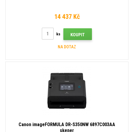
14 437 Kč
ks
KOUPIT
NA DOTAZ
Canon imageFORMULA DR-S350NW 6897C003AA
skener