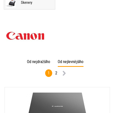
Skenery
Od nejdražšího
Od nejlevnějšího
1
2