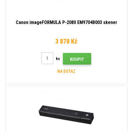
Canon imageFORMULA P-208II EM9704B003 skener
3 878 Kč
ks
KOUPIT
NA DOTAZ