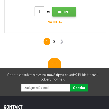
ks
KOUPIT
NA DOTAZ
1
2
Chcete dostávat slevy, zajímavé tipy a návody? Přihlašte se k
odběru novinek.
Odeslat
KONTAKT