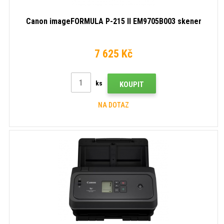
Canon imageFORMULA P-215 II EM9705B003 skener
7 625 Kč
ks
KOUPIT
NA DOTAZ