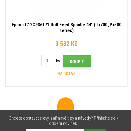
Epson C12C936171 Roll Feed Spindle 44" (Tx700_Px500
series)
3 532 Kč
ks
KOUPIT
NA DOTAZ
Chcete dostávat slevy, zajímavé tipy a návody? Přihlašte se k
odběru novinek.