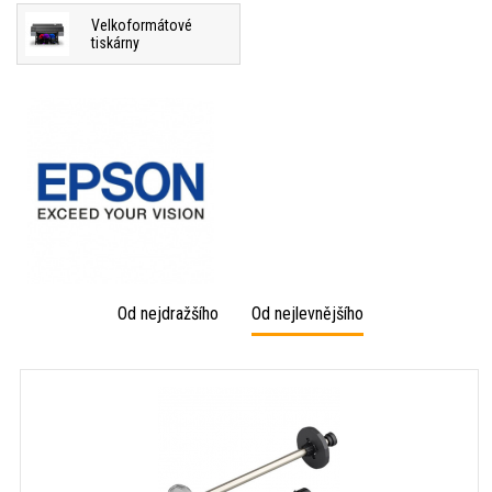
Velkoformátové
tiskárny
Od nejdražšího
Od nejlevnějšího