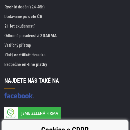
Rychlé
dodání (24-48h)
Dodáváme po
celé ČR
21 let
zkušeností
Odborné poradenství
ZDARMA
Vstřícný přístup
Zlatý
certifikát
Heureka
Bezpečné
on-line platby
NAJDETE NÁS TAKÉ NA
Výrobce náplní je držitelem certifikátu
ISO 9001. ISO 14001 a STMC.