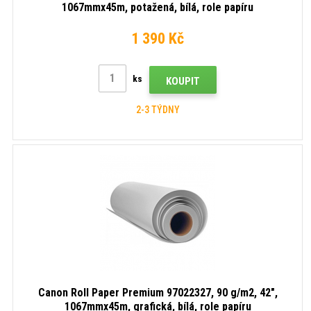
1067mmx45m, potažená, bílá, role papíru
1 390 Kč
ks
KOUPIT
2-3 TÝDNY
Canon Roll Paper Premium 97022327, 90 g/m2, 42",
1067mmx45m, grafická, bílá, role papíru