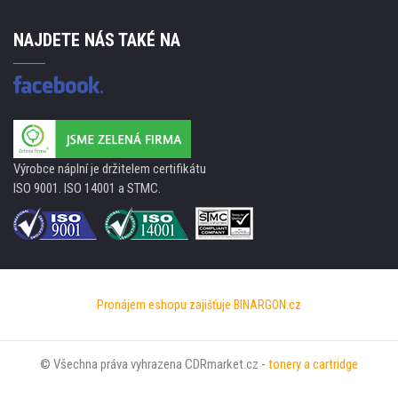
NAJDETE NÁS TAKÉ NA
Výrobce náplní je držitelem certifikátu
ISO 9001. ISO 14001 a STMC.
Pronájem eshopu zajišťuje
BINARGON.cz
© Všechna práva vyhrazena CDRmarket.cz -
tonery a cartridge