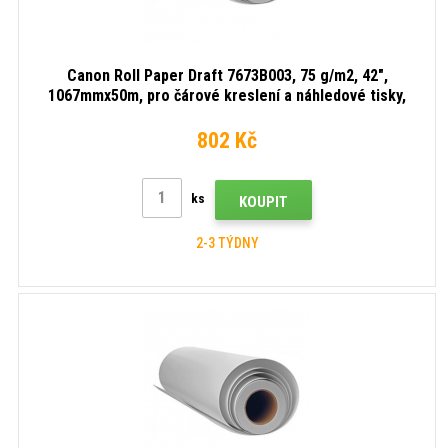
Canon Roll Paper Draft 7673B003, 75 g/m2, 42",
1067mmx50m, pro čárové kreslení a náhledové tisky,
bílá, role papíru
802 Kč
ks
KOUPIT
2-3 TÝDNY