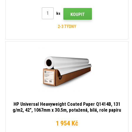
ks
KOUPIT
2-3 TÝDNY
HP Universal Heavyweight Coated Paper Q1414B, 131
g/m2, 42", 1067mm x 30.5m, potažená, bílá, role papíru
1 954 Kč