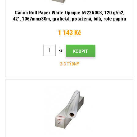
Canon Roll Paper White Opaque 5922A003, 120 g/m2,
42", 1067mmx30m, grafická, potažená, bílá, role papíru
1 143 Kč
ks
KOUPIT
2-3 TÝDNY