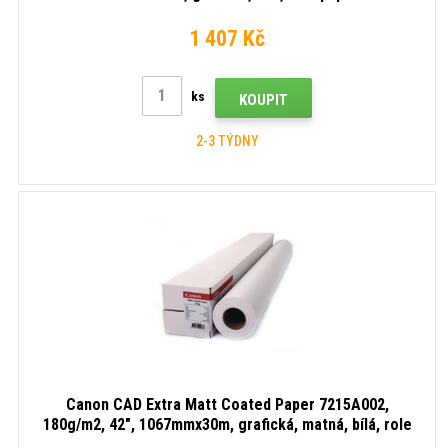
1 407 Kč
ks
KOUPIT
2-3 TÝDNY
Canon CAD Extra Matt Coated Paper 7215A002,
180g/m2, 42", 1067mmx30m, grafická, matná, bílá, role
papíru