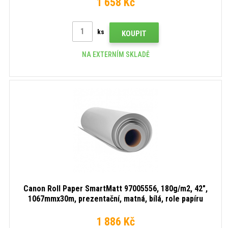
1 658 Kč
ks
KOUPIT
NA EXTERNÍM SKLADĚ
Canon Roll Paper SmartMatt 97005556, 180g/m2, 42",
1067mmx30m, prezentační, matná, bílá, role papíru
1 886 Kč