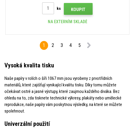
ks
KOUPIT
NA EXTERNÍM SKLADĚ
1
2
3
4
5
Vysoká kvalita tisku
Naše papíry v rolích o šíři 1067 mm jsou vyrobeny z prvotřídních
materiálů, které zajišťují vynikající kvalitu tisku. Díky tomu můžete
očekávat ostré a jasné výstupy, které zaujmou každého diváka. Bez
ohledu na to, zda tisknete technické výkresy, plakáty nebo umělecké
reprodukce, naše papíry vám poskytnou výsledky, na které se můžete
spolehnout.
Univerzální použití