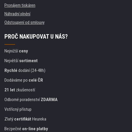
Pronájem tiskáren
Náhradní plnění
Odstoupení od smlouvy
PROČ NAKUPOVAT U NÁS?
Nejnižší
ceny
Největší
sortiment
Rychlé
dodání (24-48h)
Dodáváme po
celé ČR
21 let
zkušeností
Odborné poradenství
ZDARMA
Vstřícný přístup
Zlatý
certifikát
Heureka
Bezpečné
on-line platby