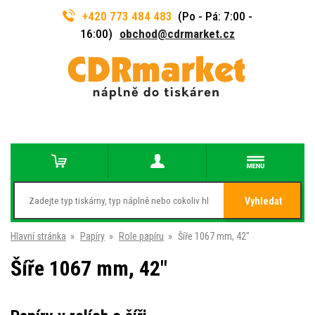
+420 773 484 483
(Po - Pá: 7:00 -
16:00)
obchod@cdrmarket.cz
Vyhledat
Hlavní stránka
»
Papíry
»
Role papíru
»
Šíře 1067 mm, 42"
Šíře 1067 mm, 42"