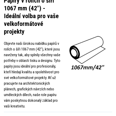
Papíry v rolích o šíři
1067 mm (42") -
Ideální volba pro vaše
velkoformátové
projekty
Objevte naši širokou nabídku papírů v
rolích o šíři 1067 mm (42"), které jsou
navrženy tak, aby splnily všechny vaše
potřeby v oblasti tisku a designu. Tyto
papíry jsou ideální pro profesionály,
kteří hledají kvalitu a spolehlivost pro
své velkoformátové projekty. Ať už
pracujete na architektonických
plánech, grafických návrzích nebo
uměleckých dílech, naše role papíru
vám poskytnou dokonalý základ pro
vaši kreativitu.