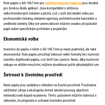
Role papíru o šíři 1067 mm pro
velkoformátové tiskárny
jsou vhodné
pro širokou škálu aplikací. Jsou kompatibilní s většinou
velkoformátových tiskáren a plotrů, což z nich činí ideální volbu pro
profesionální tiskárny, reklamní agentury, architektonické kanceláře a
umělecké ateliéry. Díky své univerzálnosti můžete snadno přizpůsobit
papír vašim specifickým potřebám a projektům.
Ekonomická volba
Investice do papíru v rolích o šíři 1067 mm je nejen praktická, ale také
ekonomická. Role papíru umožňují tisknout velké formáty bez nutnosti
častého doplňování papíru, což šetří čas i peníze. Navíc, díky možnosti
nákupu ve větším množství, můžete dosáhnout ještě výhodnějších cen.
Šetrnost k životnímu prostředí
Naše papíry jsou vyráběny s ohledem na životní prostředí. Používáme
udržitelné zdroje a ekologicky šetrné výrobní procesy, abychom
minimalizovali dopad na planetu. Tímto způsobem můžete tisknout s
vědomím, že přispíváte k ochraně životního prostředí.