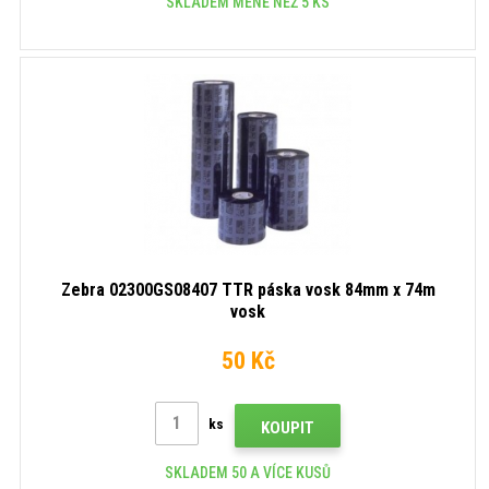
SKLADEM MÉNĚ NEŽ 5 KS
Zebra 02300GS08407 TTR páska vosk 84mm x 74m
vosk
50 Kč
ks
KOUPIT
SKLADEM 50 A VÍCE KUSŮ