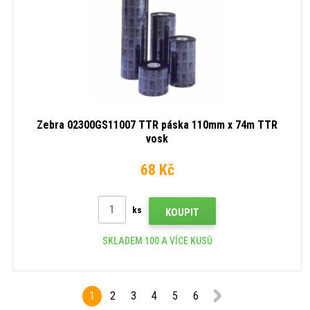
Zebra 02300GS11007 TTR páska 110mm x 74m TTR
vosk
68 Kč
ks
KOUPIT
SKLADEM 100 A VÍCE KUSŮ
1
2
3
4
5
6