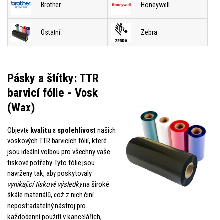
Brother
Honeywell
Ostatní
Zebra
Pásky a štítky: TTR
barvicí fólie - Vosk
(Wax)
Objevte
kvalitu a spolehlivost
našich
voskových TTR barvicích fólií, které
jsou ideální volbou pro všechny vaše
tiskové potřeby. Tyto fólie jsou
navrženy tak, aby poskytovaly
vynikající tiskové výsledky
na široké
škále materiálů, což z nich činí
nepostradatelný nástroj pro
každodenní použití v kancelářích,