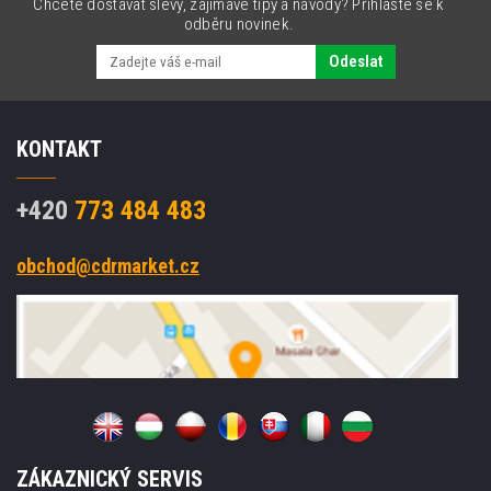
Chcete dostávat slevy, zajímavé tipy a návody? Přihlašte se k
odběru novinek.
Odeslat
KONTAKT
+420
773 484 483
obchod@cdrmarket.cz
ZÁKAZNICKÝ SERVIS