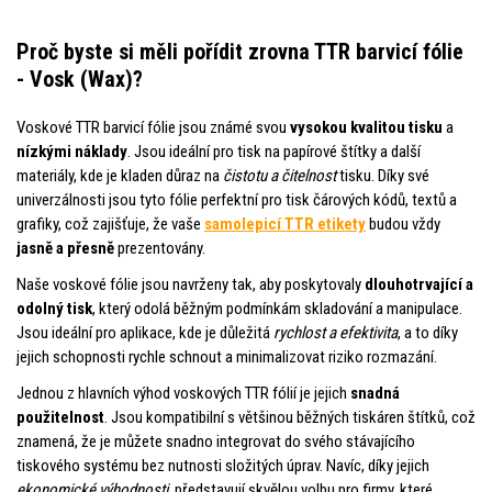
Proč byste si měli pořídit zrovna TTR barvicí fólie
- Vosk (Wax)?
Voskové TTR barvicí fólie jsou známé svou
vysokou kvalitou tisku
a
nízkými náklady
. Jsou ideální pro tisk na papírové štítky a další
materiály, kde je kladen důraz na
čistotu a čitelnost
tisku. Díky své
univerzálnosti jsou tyto fólie perfektní pro tisk čárových kódů, textů a
grafiky, což zajišťuje, že vaše
samolepicí TTR etikety
budou vždy
jasně a přesně
prezentovány.
Naše voskové fólie jsou navrženy tak, aby poskytovaly
dlouhotrvající a
odolný tisk
, který odolá běžným podmínkám skladování a manipulace.
Jsou ideální pro aplikace, kde je důležitá
rychlost a efektivita
, a to díky
jejich schopnosti rychle schnout a minimalizovat riziko rozmazání.
Jednou z hlavních výhod voskových TTR fólií je jejich
snadná
použitelnost
. Jsou kompatibilní s většinou běžných tiskáren štítků, což
znamená, že je můžete snadno integrovat do svého stávajícího
tiskového systému bez nutnosti složitých úprav. Navíc, díky jejich
ekonomické výhodnosti
, představují skvělou volbu pro firmy, které