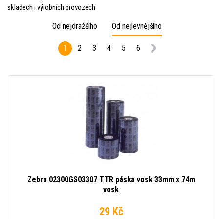
skladech i výrobních provozech.
Od nejdražšího
Od nejlevnějšího
1
2
3
4
5
6
Zebra 02300GS03307 TTR páska vosk 33mm x 74m
vosk
29 Kč