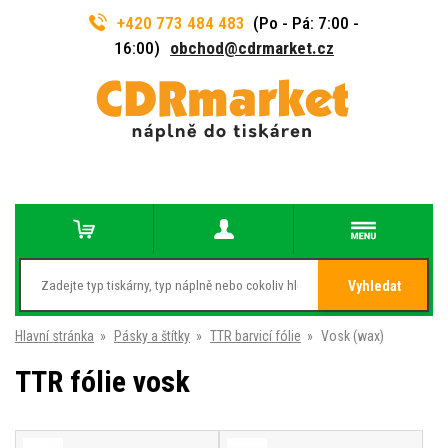
+420 773 484 483
(Po - Pá: 7:00 -
16:00)
obchod@cdrmarket.cz
Vyhledat
Hlavní stránka
»
Pásky a štítky
»
TTR barvicí fólie
»
Vosk (wax)
TTR fólie vosk