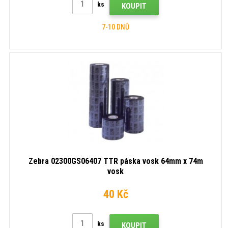
ks
KOUPIT
7-10 DNŮ
Zebra 02300GS06407 TTR páska vosk 64mm x 74m
vosk
40 Kč
ks
KOUPIT