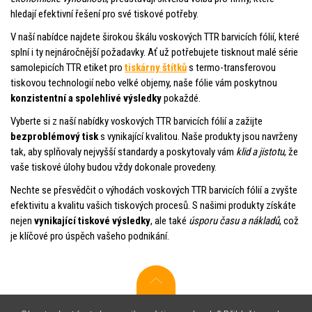
hledají efektivní řešení pro své tiskové potřeby.
V naší nabídce najdete širokou škálu voskových TTR barvicích fólií, které
splní i ty nejnáročnější požadavky. Ať už potřebujete tisknout malé série
samolepicích TTR etiket pro
tiskárny štítků
s termo-transferovou
tiskovou technologií nebo velké objemy, naše fólie vám poskytnou
konzistentní a spolehlivé výsledky
pokaždé.
Vyberte si z naší nabídky voskových TTR barvicích fólií a zažijte
bezproblémový tisk
s vynikající kvalitou. Naše produkty jsou navrženy
tak, aby splňovaly nejvyšší standardy a poskytovaly vám
klid a jistotu
, že
vaše tiskové úlohy budou vždy dokonale provedeny.
Nechte se přesvědčit o výhodách voskových TTR barvicích fólií a zvyšte
efektivitu a kvalitu vašich tiskových procesů. S našimi produkty získáte
nejen
vynikající tiskové výsledky
, ale také
úsporu času a nákladů
, což
je klíčové pro úspěch vašeho podnikání.