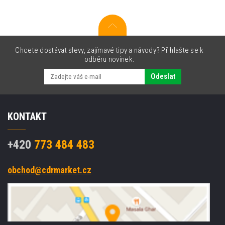
Chcete dostávat slevy, zajímavé tipy a návody? Přihlašte se k
odběru novinek.
Odeslat
KONTAKT
+420
773 484 483
obchod@cdrmarket.cz