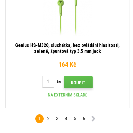
Genius HS-M320, sluchátka, bez ovládání hlasitosti,
zelené, špuntová typ 3.5 mm jack
164 Kč
ks
KOUPIT
NA EXTERNÍM SKLADĚ
1
2
3
4
5
6