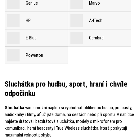
Genius
Marvo
HP
A4Tech
E-Blue
Gembird
Powerton
Sluchátka pro hudbu, sport, hraní i chvíle
odpočinku
Sluchátka
vám umožní naplno si vychutnat oblíbenou hudbu, podcasty,
audioknihy i filmy, ať už jste doma, na cestách nebo při sportu. V nabídce
najdete drátová i bezdrátová sluchátka, modely s mikrofonem pro
komunikaci, herní headsety i True Wireless sluchátka, která poskytují
maximální volnost pohybu.