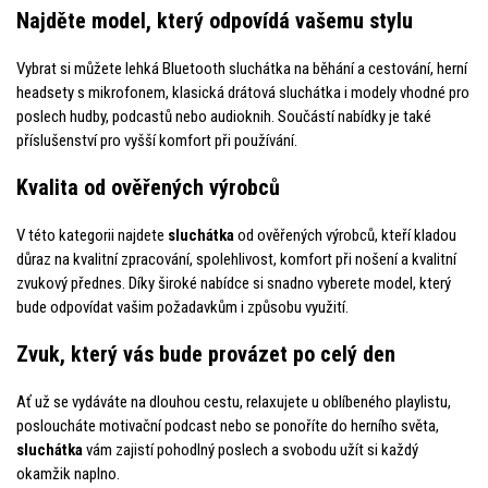
Najděte model, který odpovídá vašemu stylu
Vybrat si můžete lehká Bluetooth sluchátka na běhání a cestování, herní
headsety s mikrofonem, klasická drátová sluchátka i modely vhodné pro
poslech hudby, podcastů nebo audioknih. Součástí nabídky je také
příslušenství pro vyšší komfort při používání.
Kvalita od ověřených výrobců
V této kategorii najdete
sluchátka
od ověřených výrobců, kteří kladou
důraz na kvalitní zpracování, spolehlivost, komfort při nošení a kvalitní
zvukový přednes. Díky široké nabídce si snadno vyberete model, který
bude odpovídat vašim požadavkům i způsobu využití.
Zvuk, který vás bude provázet po celý den
Ať už se vydáváte na dlouhou cestu, relaxujete u oblíbeného playlistu,
posloucháte motivační podcast nebo se ponoříte do herního světa,
sluchátka
vám zajistí pohodlný poslech a svobodu užít si každý
okamžik naplno.