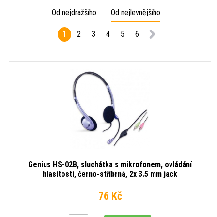
Od nejdražšího
Od nejlevnějšího
1
2
3
4
5
6
Genius HS-02B, sluchátka s mikrofonem, ovládání
hlasitosti, černo-stříbrná, 2x 3.5 mm jack
76 Kč