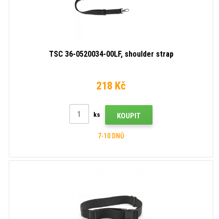
TSC 36-0520034-00LF, shoulder strap
218 Kč
ks
KOUPIT
7-10 DNŮ