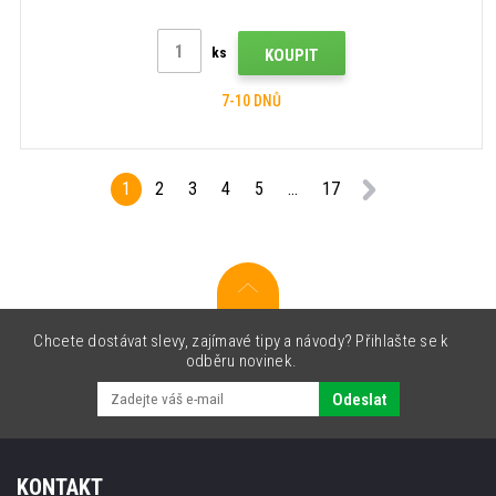
ks
KOUPIT
7-10 DNŮ
1
2
3
4
5
...
17
Chcete dostávat slevy, zajímavé tipy a návody? Přihlašte se k
odběru novinek.
Odeslat
KONTAKT