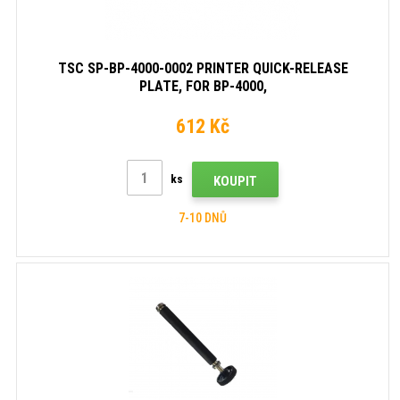
TSC SP-BP-4000-0002 PRINTER QUICK-RELEASE
PLATE, FOR BP-4000,
TH240/DH240/TH220/DH220/DH220L (1PC) )
612 Kč
ks
KOUPIT
7-10 DNŮ