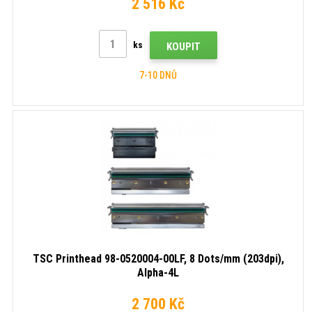
2 516 Kč
ks
KOUPIT
7-10 DNŮ
TSC Printhead 98-0520004-00LF, 8 Dots/mm (203dpi),
Alpha-4L
2 700 Kč