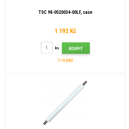
TSC 98-0520034-00LF, case
1 192 Kč
ks
KOUPIT
7-10 DNŮ