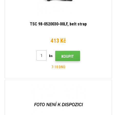
TSC 98-0520030-00LF, belt strap
413 Kč
ks
KOUPIT
7-10 DNŮ