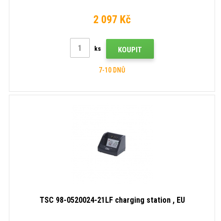
2 097 Kč
ks
KOUPIT
7-10 DNŮ
TSC 98-0520024-21LF charging station , EU