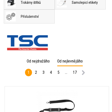
Tiskárny štítků
Samolepicí etikety
Příslušenství
Od nejdražšího
Od nejlevnějšího
1
2
3
4
5
...
17