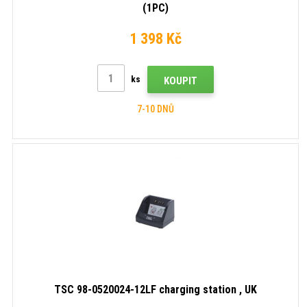
(1PC)
1 398 Kč
ks
KOUPIT
7-10 DNŮ
TSC 98-0520024-12LF charging station , UK