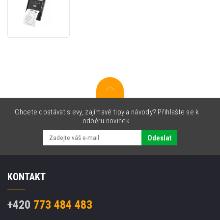
TSC
72-
0830006-
00LF
connection
cable,
USB
Chcete dostávat slevy, zajímavé tipy a návody? Přihlašte se k
odběru novinek.
Odeslat
KONTAKT
+420
773 484 483