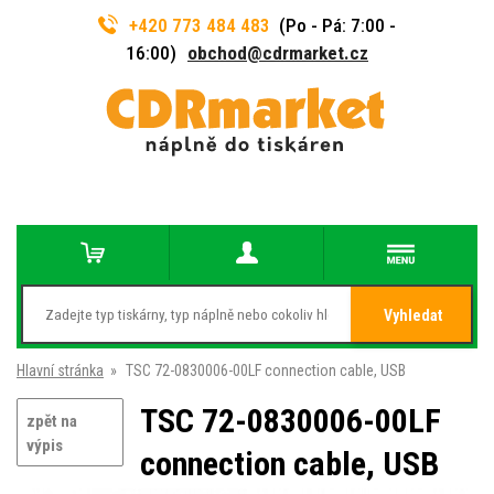
+420 773 484 483
(Po - Pá: 7:00 -
16:00)
obchod@cdrmarket.cz
Vyhledat
Hlavní stránka
»
TSC 72-0830006-00LF connection cable, USB
TSC 72-0830006-00LF
zpět na
výpis
connection cable, USB