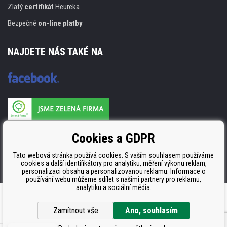
Zlatý
certifikát
Heureka
Bezpečné
on-line platby
NAJDETE NÁS TAKÉ NA
Výrobce náplní je držitelem certifikátu
Cookies a GDPR
ISO 9001. ISO 14001 a STMC.
Tato webová stránka používá cookies. S vaším souhlasem používáme
cookies a další identifikátory pro analytiku, měření výkonu reklam,
personalizaci obsahu a personalizovanou reklamu. Informace o
používání webu můžeme sdílet s našimi partnery pro reklamu,
analytiku a sociální média.
Tvorbu webové stránky
zajistil
BINARGON.cz
Zamítnout vše
Ano, souhlasím