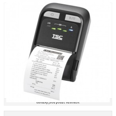
Obrázky jsou pouze ilustrační.