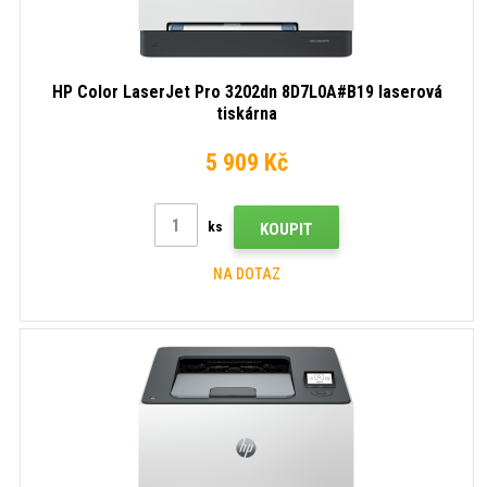
HP Color LaserJet Pro 3202dn 8D7L0A#B19 laserová
tiskárna
5 909 Kč
ks
KOUPIT
NA DOTAZ