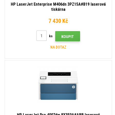
HP LaserJet Enterprise M406dn 3PZ15A#B19 laserová
tiskárna
7 430 Kč
ks
KOUPIT
NA DOTAZ
HP LaserJet Pro 4007dw 8X3E0A#ABB laserová