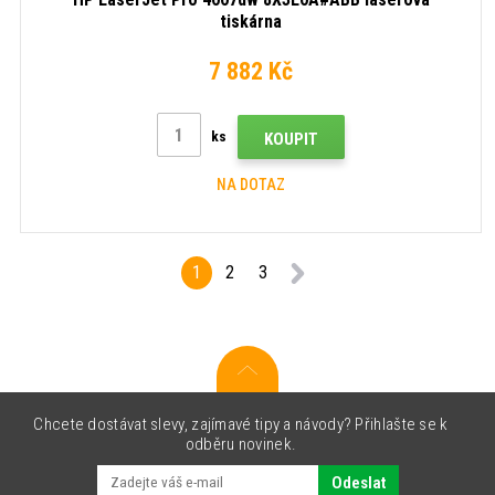
tiskárna
7 882 Kč
ks
KOUPIT
NA DOTAZ
1
2
3
Chcete dostávat slevy, zajímavé tipy a návody? Přihlašte se k
odběru novinek.
Odeslat