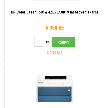
HP Color Laser 150nw 4ZB95A#B19 laserová tiskárna
6 058 Kč
ks
KOUPIT
NA DOTAZ