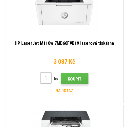
HP LaserJet M110w 7MD66F#B19 laserová tiskárna
3 087 Kč
ks
KOUPIT
NA DOTAZ