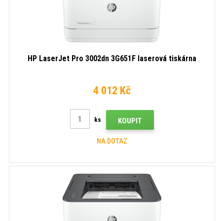
HP LaserJet Pro 3002dn 3G651F laserová tiskárna
4 012 Kč
ks
KOUPIT
NA DOTAZ