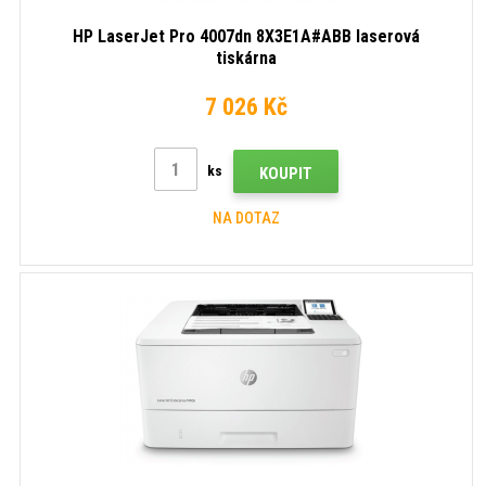
HP LaserJet Pro 4007dn 8X3E1A#ABB laserová
tiskárna
7 026 Kč
ks
KOUPIT
NA DOTAZ