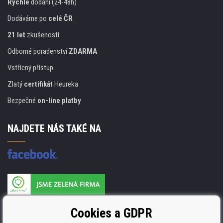
Rychlé
dodání (24-48h)
Dodáváme po
celé ČR
21 let
zkušeností
Odborné poradenství
ZDARMA
Vstřícný přístup
Zlatý
certifikát
Heureka
Bezpečné
on-line platby
NAJDETE NÁS TAKÉ NA
Výrobce náplní je držitelem certifikátu
Cookies a GDPR
ISO 9001. ISO 14001 a STMC.