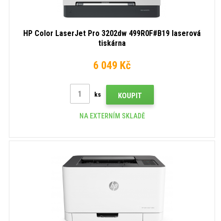
HP Color LaserJet Pro 3202dw 499R0F#B19 laserová
tiskárna
6 049 Kč
ks
KOUPIT
NA EXTERNÍM SKLADĚ