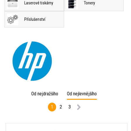
Laserové tiskárny
Tonery
Příslušenství
Od nejdražšího
Od nejlevnějšího
1
2
3