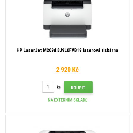
HP LaserJet M209d 8J9L0F#B19 laserová tiskárna
2 920 Kč
ks
KOUPIT
NA EXTERNÍM SKLADĚ