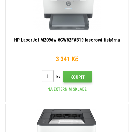
HP LaserJet M209dw 6GW62F#B19 laserová tiskárna
3 341 Kč
ks
KOUPIT
NA EXTERNÍM SKLADĚ