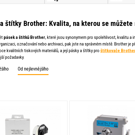
a štítky Brother: Kvalita, na kterou se můžete
ět
pásek a štítků Brother
, které jsou synonymem pro spolehlivost, kvalitu a i
rganizaci, označování nebo archivaci, pak jste na správném místě. Brother je p
ce kvalitních tiskových materiálů, a její pásky a štítky pro
štítkovače Brothe
jší požadavky.
žšího
Od nejlevnějšího