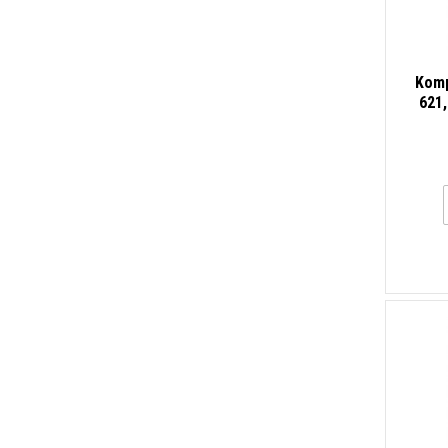
Komp
621,