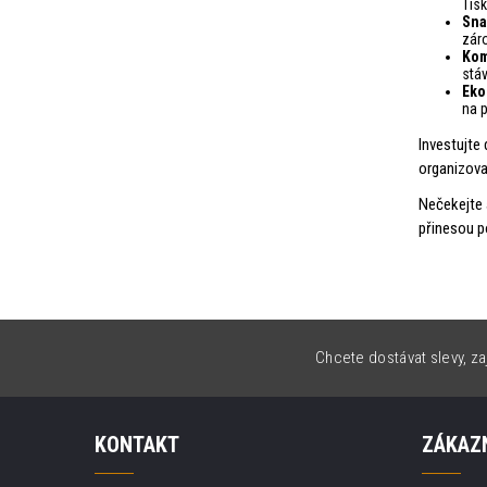
Tisk
Sna
zár
Kom
stáv
Eko
na p
Investujte
organizova
Nečekejte 
přinesou p
Chcete dostávat slevy, za
KONTAKT
ZÁKAZN