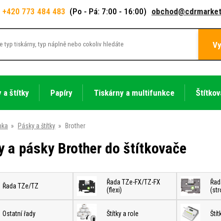
+420 773 484 483
(Po - Pá: 7:00 - 16:00)
obchod@cdrmarket
Vy
 a štítky
Papíry
Tiskárny a multifunkce
Štítkov
nka
»
Pásky a štítky
»
Brother
y a pásky Brother do štítkovače
Řada TZe-FX/TZ-FX
Řad
Řada TZe/TZ
(flexi)
(st
Ostatní řady
Štítky a role
Ští