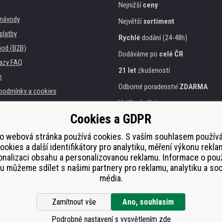
Nejnižší
ceny
, návody
Největší
sortiment
platby
Rychlé
dodání (24-48h)
od (B2B)
Dodáváme po
celé ČR
azy FAQ
21 let
zkušeností
e
Odborné poradenství
ZDARMA
podmínky a cookies
Vstřícný přístup
Cookies a GDPR
Zlatý
certifikát
Heureka
a instituce
tiskáren
Bezpečné
on-line platby
o webová stránka používá cookies. S vaším souhlasem použí
ookies a další identifikátory pro analytiku, měření výkonu rekla
lnění
nalizaci obsahu a personalizovanou reklamu. Informace o pou
í od smlouvy
 můžeme sdílet s našimi partnery pro reklamu, analytiku a soc
média.
Zamítnout vše
Ano, souhlasím
Podrobné nastavení s vysvětlením zde