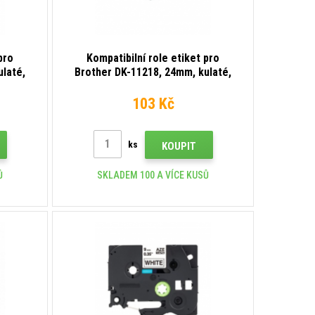
pro
Kompatibilní role etiket pro
ulaté,
Brother DK-11218, 24mm, kulaté,
1000 etiket
103 Kč
ks
KOUPIT
Ů
SKLADEM 100 A VÍCE KUSŮ