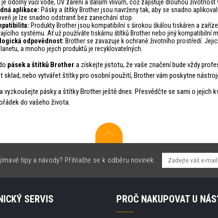
 je odolný vůči vodě, UV záření a dalším vlivům, což zajišťuje dlouhou životnost v
dná aplikace:
Pásky a štítky Brother jsou navrženy tak, aby se snadno aplikoval
oveň je lze snadno odstranit bez zanechání stop.
patibilita:
Produkty Brother jsou kompatibilní s širokou škálou tiskáren a zaříz
ajícího systému. Ať už používáte tiskárnu štítků Brother nebo jiný kompatibiln
logická odpovědnost:
Brother se zavazuje k ochraně životního prostředí. Jeji
lanetu, a mnoho jejich produktů je recyklovatelných.
 do
pásek a štítků Brother
a získejte jistotu, že vaše značení bude vždy profe
t sklad, nebo vytvářet štítky pro osobní použití, Brother vám poskytne nástroj
a vyzkoušejte pásky a štítky Brother ještě dnes. Přesvědčte se sami o jejich k
ořádek do vašeho života.
jímavé tipy a návody? Přihlašte se k odběru novinek.
ICKÝ SERVIS
PROČ NAKUPOVAT U NÁS