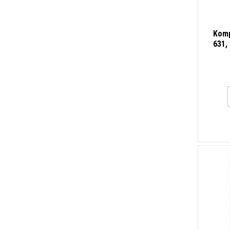
Komp
631,