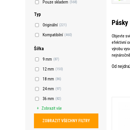
Pouze skladem
(568)
Typ
Pásky 
Originální
(221)
Kompatibilní
(460)
Objevte sv
efektivní o
Šířka
výrobu vyso
nejnáročně
9 mm
(87)
Od nejdra
12 mm
(150)
18 mm
(86)
24 mm
(97)
36 mm
(82)
Zobrazit vše
ZOBRAZIT VŠECHNY FILTRY