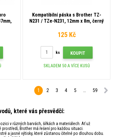
pro
Kompatibilní páska s Brother TZ-
 87mm,
N231 / TZe-N231, 12mm x 8m, černý
tisk / bílý podklad, nelaminovaná
125 Kč
ks
KOUPIT
Ů
SKLADEM 50 A VÍCE KUSŮ
1
2
3
4
5
...
59
vodů, které vás přesvědčí:
pozici v různých barvách, šířkách a materiálech. Ať už
 prostředí, Brother má řešení pro každou situaci.
stré a jasné výtisky, které zůstanou čitelné po dlouhou dobu.