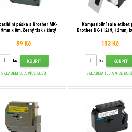
atibilní páska s Brother MK-
Kompatibilní role etiket 
 9mm x 8m, černý tisk / žlutý
Brother DK-11219, 12mm, k
podklad
1200 etiket
99 Kč
103 Kč
ks
ks
KOUPIT
KOUPIT
SKLADEM 50 A VÍCE KUSŮ
SKLADEM 100 A VÍCE KUS