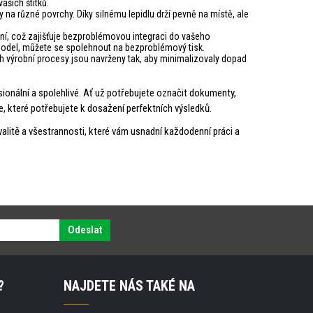
ašich štítků.
y na různé povrchy. Díky silnému lepidlu drží pevně na místě, ale
ení, což zajišťuje bezproblémovou integraci do vašeho
í model, můžete se spolehnout na bezproblémový tisk.
ch výrobní procesy jsou navrženy tak, aby minimalizovaly dopad
sionální a spolehlivé. Ať už potřebujete označit dokumenty,
e, které potřebujete k dosažení perfektních výsledků.
valitě a všestrannosti, které vám usnadní každodenní práci a
Odeslat
?
NAJDETE NÁS TAKÉ NA