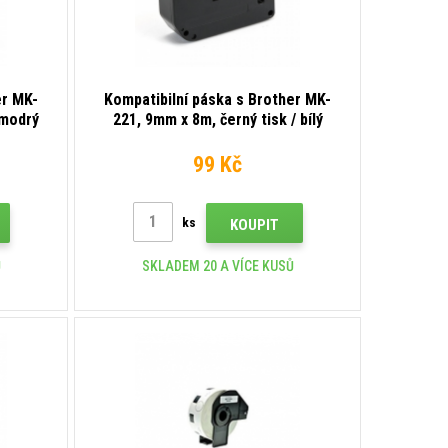
er MK-
Kompatibilní páska s Brother MK-
 modrý
221, 9mm x 8m, černý tisk / bílý
podklad
99 Kč
ks
KOUPIT
Ů
SKLADEM 20 A VÍCE KUSŮ