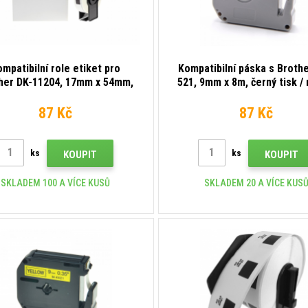
mpatibilní role etiket pro
Kompatibilní páska s Broth
her DK-11204, 17mm x 54mm,
521, 9mm x 8m, černý tisk /
400 etiket
podklad
87 Kč
87 Kč
ks
ks
KOUPIT
KOUPIT
SKLADEM 100 A VÍCE KUSŮ
SKLADEM 20 A VÍCE KUS