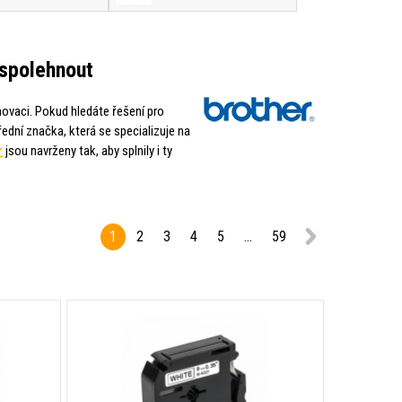
 spolehnout
novaci. Pokud hledáte řešení pro
řední značka, která se specializuje na
r
jsou navrženy tak, aby splnily i ty
1
2
3
4
5
...
59