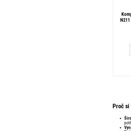
Komp
N211 
tisk
Proč si
Šir
potř
Vyni