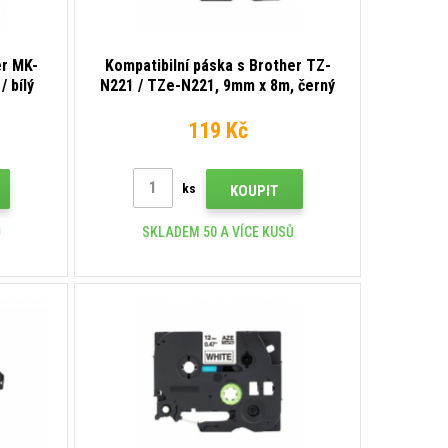
er MK-
Kompatibilní páska s Brother TZ-
/ bílý
N221 / TZe-N221, 9mm x 8m, černý
tisk / bílý podklad, nelaminovaná
119 Kč
ks
KOUPIT
Ů
SKLADEM 50 A VÍCE KUSŮ