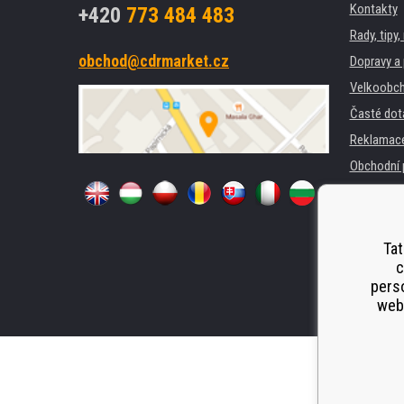
Kontakty
+420
773 484 483
Rady, tipy
obchod@cdrmarket.cz
Dopravy a 
Velkoobch
Časté dot
Reklamac
Obchodní 
GDPR
Pro firmy 
Pronájem 
Tat
c
Náhradní p
perso
Odstoupen
webu