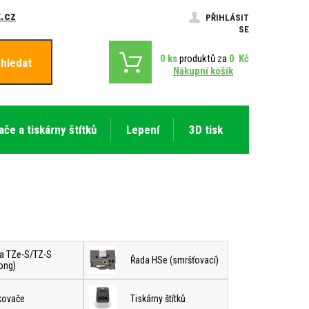
.cz
PŘIHLÁSIT
SE
0
ks
produktů za
0
Kč
hledat
Nákupní košík
ače a tiskárny štítků
Lepení
3D tisk
a TZe-S/TZ-S
Řada HSe (smršťovací)
rong)
tkovače
Tiskárny štítků