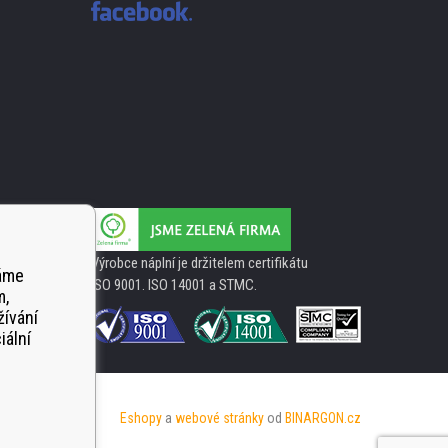
Výrobce náplní je držitelem certifikátu
váme
ISO 9001. ISO 14001 a STMC.
m,
žívání
iální
Eshopy
a
webové stránky
od
BINARGON.cz