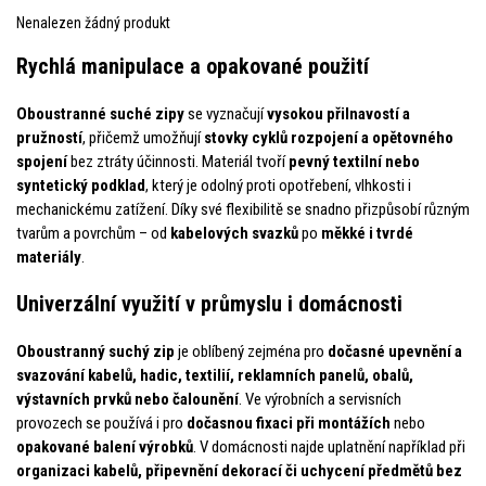
Nenalezen žádný produkt
Rychlá manipulace a opakované použití
Oboustranné suché zipy
se vyznačují
vysokou přilnavostí a
pružností
, přičemž umožňují
stovky cyklů rozpojení a opětovného
spojení
bez ztráty účinnosti. Materiál tvoří
pevný textilní nebo
syntetický podklad
, který je odolný proti opotřebení, vlhkosti i
mechanickému zatížení. Díky své flexibilitě se snadno přizpůsobí různým
tvarům a povrchům – od
kabelových svazků
po
měkké i tvrdé
materiály
.
Univerzální využití v průmyslu i domácnosti
Oboustranný suchý zip
je oblíbený zejména pro
dočasné upevnění a
svazování kabelů, hadic, textilií, reklamních panelů, obalů,
výstavních prvků nebo čalounění
. Ve výrobních a servisních
provozech se používá i pro
dočasnou fixaci při montážích
nebo
opakované balení výrobků
. V domácnosti najde uplatnění například při
organizaci kabelů, připevnění dekorací či uchycení předmětů bez