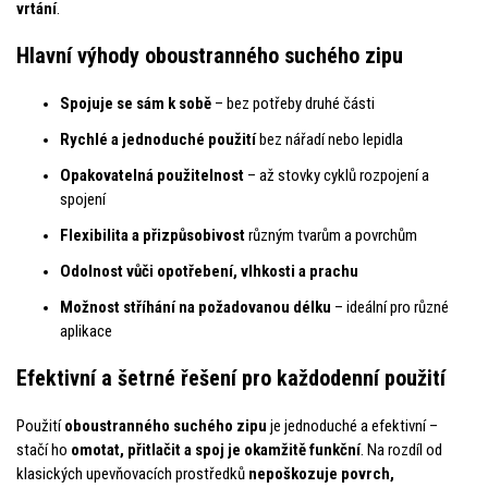
vrtání
.
Hlavní výhody oboustranného suchého zipu
Spojuje se sám k sobě
– bez potřeby druhé části
Rychlé a jednoduché použití
bez nářadí nebo lepidla
Opakovatelná použitelnost
– až stovky cyklů rozpojení a
spojení
Flexibilita a přizpůsobivost
různým tvarům a povrchům
Odolnost vůči opotřebení, vlhkosti a prachu
Možnost stříhání na požadovanou délku
– ideální pro různé
aplikace
Efektivní a šetrné řešení pro každodenní použití
Použití
oboustranného suchého zipu
je jednoduché a efektivní –
stačí ho
omotat, přitlačit a spoj je okamžitě funkční
. Na rozdíl od
klasických upevňovacích prostředků
nepoškozuje povrch,