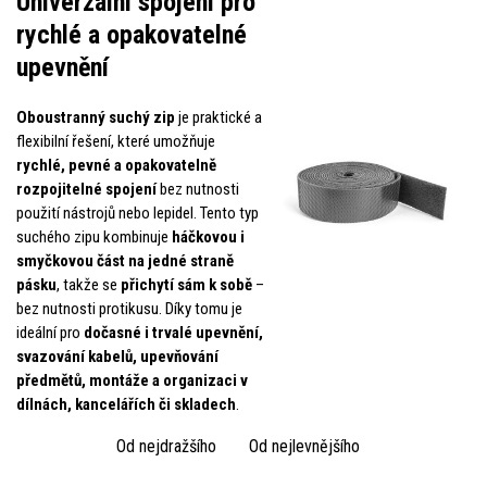
Univerzální spojení pro
rychlé a opakovatelné
upevnění
Oboustranný suchý zip
je praktické a
flexibilní řešení, které umožňuje
rychlé, pevné a opakovatelně
rozpojitelné spojení
bez nutnosti
použití nástrojů nebo lepidel. Tento typ
suchého zipu kombinuje
háčkovou i
smyčkovou část na jedné straně
pásku
, takže se
přichytí sám k sobě
–
bez nutnosti protikusu. Díky tomu je
ideální pro
dočasné i trvalé upevnění,
svazování kabelů, upevňování
předmětů, montáže a organizaci v
dílnách, kancelářích či skladech
.
Od nejdražšího
Od nejlevnějšího