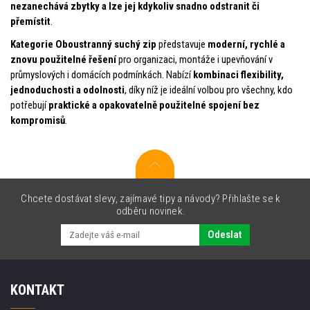
nezanechává zbytky a lze jej kdykoliv snadno odstranit či
přemístit
.
Kategorie Oboustranný suchý zip
představuje
moderní, rychlé a
znovu použitelné řešení
pro organizaci, montáže i upevňování v
průmyslových i domácích podmínkách. Nabízí
kombinaci flexibility,
jednoduchosti a odolnosti
, díky níž je ideální volbou pro všechny, kdo
potřebují
praktické a opakovatelně použitelné spojení bez
kompromisů
.
Chcete dostávat slevy, zajímavé tipy a návody? Přihlašte se k
odběru novinek.
Odeslat
KONTAKT