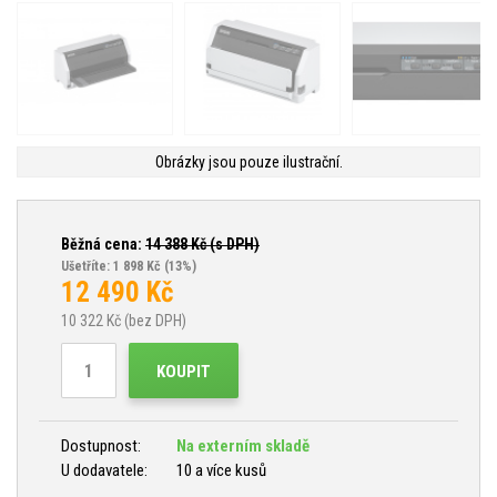
Obrázky jsou pouze ilustrační.
Běžná cena:
14 388
Kč (s DPH)
Ušetříte: 1 898 Kč
(13%)
12 490
Kč
10 322
Kč (bez DPH)
KOUPIT
Dostupnost:
Na externím skladě
U dodavatele:
10 a více kusů