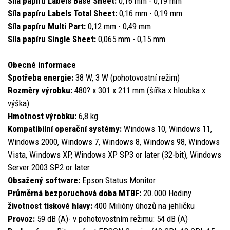
Síla papíru Labels Base Sheet:
0,16 mm - 0,19 mm
Síla papíru Labels Total Sheet:
0,16 mm - 0,19 mm
Síla papíru Multi Part:
0,12 mm - 0,49 mm
Síla papíru Single Sheet:
0,065 mm - 0,15 mm
Obecné informace
Spotřeba energie:
38 W, 3 W (pohotovostní režim)
Rozměry výrobku:
480? x 301 x 211 mm (šířka x hloubka x
výška)
Hmotnost výrobku:
6,8 kg
Kompatibilní operační systémy:
Windows 10, Windows 11,
Windows 2000, Windows 7, Windows 8, Windows 98, Windows
Vista, Windows XP, Windows XP SP3 or later (32-bit), Windows
Server 2003 SP2 or later
Obsažený software:
Epson Status Monitor
Průměrná bezporuchová doba MTBF:
20.000 Hodiny
životnost tiskové hlavy:
400 Milióny úhozů na jehličku
Provoz:
59 dB (A)- v pohotovostním režimu: 54 dB (A)