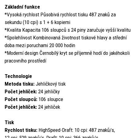
Základní funkce
*Vysoká rychlost Působivá rychlost tisku 487 znaků za
sekundu (10 cpi) s 1 + 6 kopiemi
*Kvalita Kapacita 106 sloupců s 24 piny zaručuje vyšší kvalitu
*Spolehlivost Kombinovaná životnost tiskové hlavy a střední
doba mezi poruchami 20 000 hodin
*Moderní design Černobílý kryt se příjemně hodí do jakéhokoli
pracovního prostředí
Technologie
Metoda tisku:
Jehličkový tisk
Počet jehliček:
24 jehličky
Počet sloupců:
106 sloupce
Počet jehliček:
24 jehliček
Tisk
Rychlost tisku:
HighSpeed-Draft: 10 cpi: 487 znaků/s,
12 cpi: 529 znaků/s, Draft: 10 cpi: 366 znaků/s,