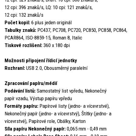
12 cpi: 396 znaků/s, LQ: 10 cpi: 121 znaků/s,
12 cpi: 132 znaků/s
Počet kopií:
6 plus jeden originál
Tabulky znaků:
PC437, PC708, PC720, PC850, PC858, PC864,
PCAR864, ISO-8859-15, Roman 8, Italic
Tiskové rozlišení:
360 x 180 dpi
Možnosti připojení řídicí jednotky
Rozhraní:
USB 2.0, Obousměrný paralelní
Zpracování papíru/médií
Podávání listů:
Samostatný list vpředu, Nekonečný
papír vzadu, Výstup papíru vpředu
Formáty papíru:
Papírové listy (jedno- a vícevrstvé),
Nekonečný papír (jedno- a vícevrstvý), Štítky (jedno- a
vícevrstvé), Papírové role, Obálky, Karton
Síla papíru Nekonečný papír:
0,065 mm - 0,49 mm