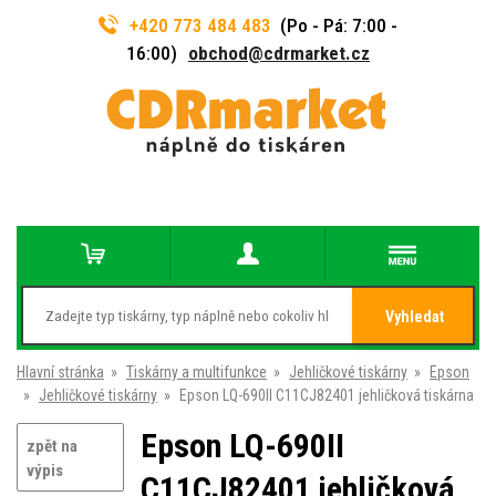
+420 773 484 483
(Po - Pá: 7:00 -
16:00)
obchod@cdrmarket.cz
Vyhledat
Hlavní stránka
»
Tiskárny a multifunkce
»
Jehličkové tiskárny
»
Epson
»
Jehličkové tiskárny
»
Epson LQ-690II C11CJ82401 jehličková tiskárna
Epson LQ-690II
zpět na
výpis
C11CJ82401 jehličková