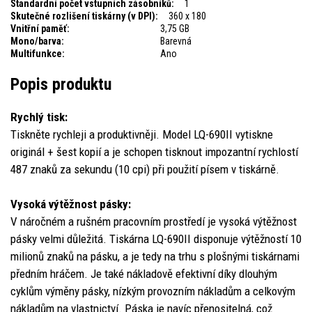
Standardní počet vstupních zásobníků:
1
Skutečné rozlišení tiskárny (v DPI):
360 x 180
Vnitřní paměť:
3,75 GB
Mono/barva:
Barevná
Multifunkce:
Ano
Popis produktu
Rychlý tisk:
Tiskněte rychleji a produktivněji. Model LQ-690II vytiskne
originál + šest kopií a je schopen tisknout impozantní rychlostí
487 znaků za sekundu (10 cpi) při použití písem v tiskárně.
Vysoká výtěžnost pásky:
V náročném a rušném pracovním prostředí je vysoká výtěžnost
pásky velmi důležitá. Tiskárna LQ-690II disponuje výtěžností 10
milionů znaků na pásku, a je tedy na trhu s plošnými tiskárnami
předním hráčem. Je také nákladově efektivní díky dlouhým
cyklům výměny pásky, nízkým provozním nákladům a celkovým
nákladům na vlastnictví. Páska je navíc přenositelná, což