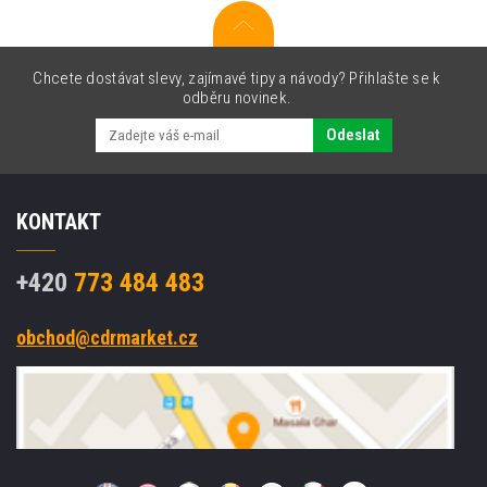
drátová
USB,
černá,
Micro
Chcete dostávat slevy, zajímavé tipy a návody? Přihlašte se k
odběru novinek.
Odeslat
KONTAKT
+420
773 484 483
obchod@cdrmarket.cz