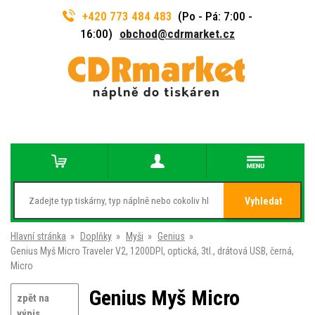
+420 773 484 483
(Po - Pá: 7:00 -
16:00)
obchod@cdrmarket.cz
Vyhledat
Hlavní stránka
»
Doplňky
»
Myši
»
Genius
»
Genius Myš Micro Traveler V2, 1200DPI, optická, 3tl., drátová USB, černá,
Micro
Genius Myš Micro
zpět na
výpis