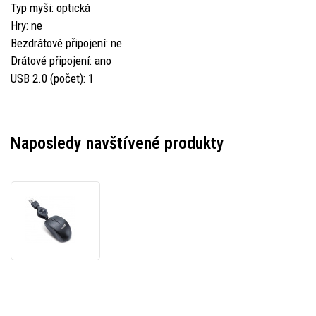
Typ myši: optická
Hry: ne
Bezdrátové připojení: ne
Drátové připojení: ano
USB 2.0 (počet): 1
Naposledy navštívené produkty
Genius
Myš
Micro
Traveler
V2,
1200DPI,
optická,
3tl.,