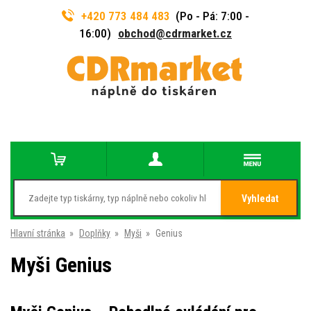
+420 773 484 483
(Po - Pá: 7:00 -
16:00)
obchod@cdrmarket.cz
Vyhledat
Hlavní stránka
»
Doplňky
»
Myši
»
Genius
Myši Genius