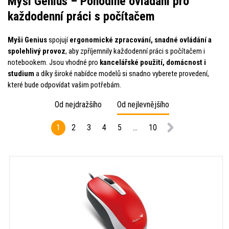
Myši Genius – Pohodlné ovládání pro
každodenní práci s počítačem
Myši Genius
spojují
ergonomické zpracování, snadné ovládání a
spolehlivý provoz
, aby zpříjemnily každodenní práci s počítačem i
notebookem. Jsou vhodné pro
kancelářské použití, domácnost i
studium
a díky široké nabídce modelů si snadno vyberete provedení,
které bude odpovídat vašim potřebám.
Od nejdražšího
Od nejlevnějšího
1
2
3
4
5
...
10