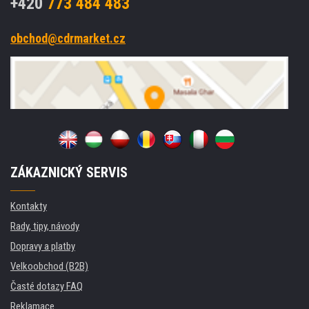
+420
773 484 483
obchod@cdrmarket.cz
ZÁKAZNICKÝ SERVIS
Kontakty
Rady, tipy, návody
Dopravy a platby
Velkoobchod (B2B)
Časté dotazy FAQ
Reklamace