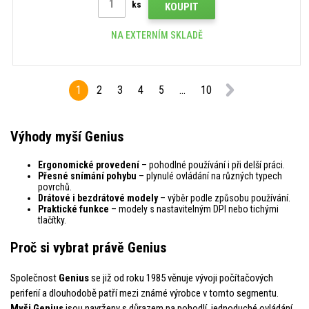
ks
KOUPIT
NA EXTERNÍM SKLADĚ
1
2
3
4
5
...
10
Výhody myší Genius
Ergonomické provedení
– pohodlné používání i při delší práci.
Přesné snímání pohybu
– plynulé ovládání na různých typech
povrchů.
Drátové i bezdrátové modely
– výběr podle způsobu používání.
Praktické funkce
– modely s nastavitelným DPI nebo tichými
tlačítky.
Proč si vybrat právě Genius
Společnost
Genius
se již od roku 1985 věnuje vývoji počítačových
periferií a dlouhodobě patří mezi známé výrobce v tomto segmentu.
Myši Genius
jsou navrženy s důrazem na pohodlí, jednoduché ovládání