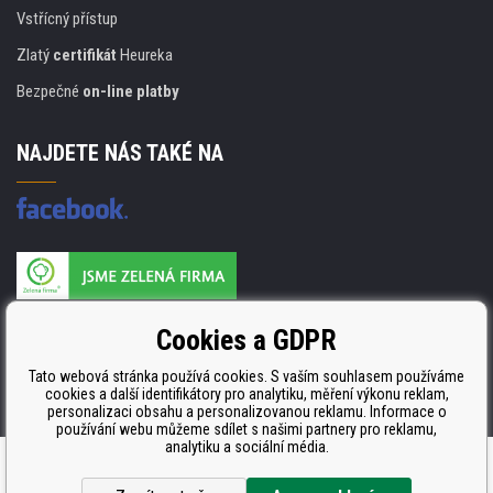
Vstřícný přístup
Zlatý
certifikát
Heureka
Bezpečné
on-line platby
NAJDETE NÁS TAKÉ NA
Výrobce náplní je držitelem certifikátu
Cookies a GDPR
ISO 9001. ISO 14001 a STMC.
Tato webová stránka používá cookies. S vaším souhlasem používáme
cookies a další identifikátory pro analytiku, měření výkonu reklam,
personalizaci obsahu a personalizovanou reklamu. Informace o
používání webu můžeme sdílet s našimi partnery pro reklamu,
analytiku a sociální média.
WWW stránky
dodal
BINARGON.cz