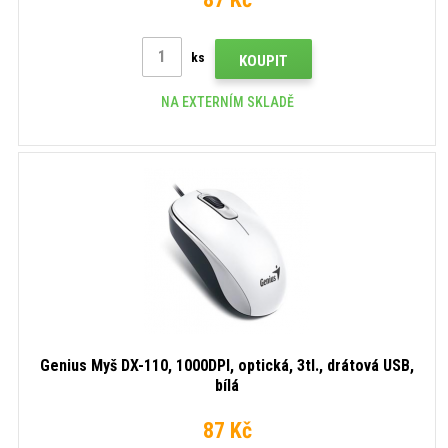
ks
KOUPIT
NA EXTERNÍM SKLADĚ
Genius Myš DX-110, 1000DPI, optická, 3tl., drátová USB,
bílá
87 Kč