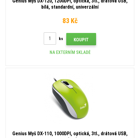
Genius Myš DX-120, 1200DPI, optická, 3tl., drátová USB,
bílá, standardní, univerzální
83 Kč
ks
KOUPIT
NA EXTERNÍM SKLADĚ
Genius Myš DX-110, 1000DPI, optická, 3tl., drátová USB,