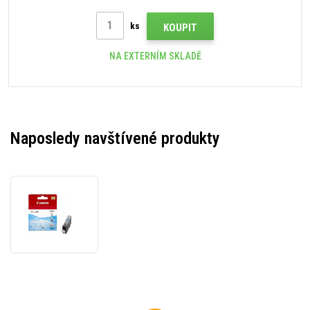
ks
KOUPIT
NA EXTERNÍM SKLADĚ
Naposledy navštívené produkty
Canon
CLI-
521C
2934B001
azurová
(cyan)
originální
cartridge