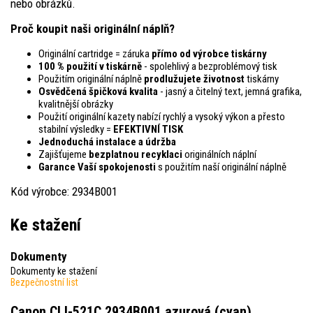
nebo obrázků.
Proč koupit naši originální náplň?
Originální cartridge = záruka
přímo od výrobce tiskárny
100 % použití v tiskárně
- spolehlivý a bezproblémový tisk
Použitím originální náplně
prodlužujete životnost
tiskárny
Osvědčená špičková kvalita
- jasný a čitelný text, jemná grafika,
kvalitnější obrázky
Použití originální kazety nabízí rychlý a vysoký výkon a přesto
stabilní výsledky =
EFEKTIVNÍ TISK
Jednoduchá instalace a údržba
Zajišťujeme
bezplatnou recyklaci
originálních náplní
Garance Vaší spokojenosti
s použitím naší originální náplně
Kód výrobce: 2934B001
Ke stažení
Dokumenty
Dokumenty ke stažení
Bezpečnostní list
Canon CLI-521C 2934B001 azurová (cyan)