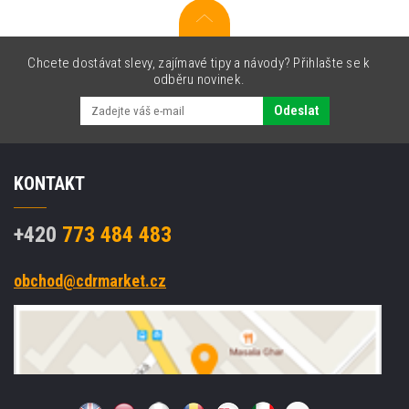
Chcete dostávat slevy, zajímavé tipy a návody? Přihlašte se k
odběru novinek.
Odeslat
KONTAKT
+420
773 484 483
obchod@cdrmarket.cz