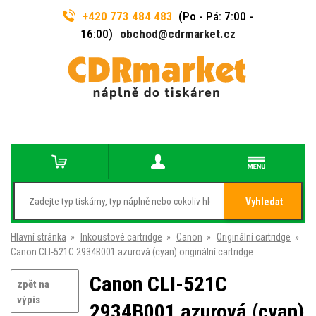
+420 773 484 483
(Po - Pá: 7:00 -
16:00)
obchod@cdrmarket.cz
Vyhledat
Hlavní stránka
»
Inkoustové cartridge
»
Canon
»
Originální cartridge
»
Canon CLI-521C 2934B001 azurová (cyan) originální cartridge
Canon CLI-521C
zpět na
výpis
2934B001 azurová (cyan)