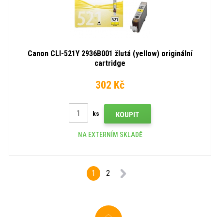
Canon CLI-521Y 2936B001 žlutá (yellow) originální
cartridge
302 Kč
ks
KOUPIT
NA EXTERNÍM SKLADĚ
1
2