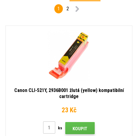
1
2
Canon CLI-521Y, 2936B001 žlutá (yellow) kompatibilní
cartridge
23 Kč
ks
KOUPIT