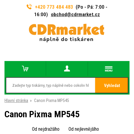
+420 773 484 483
(Po - Pá: 7:00 -
16:00)
obchod@cdrmarket.cz
Vyhledat
Hlavní stránka
»
Canon Pixma MP545
Canon Pixma MP545
Od nejdražšího
Od nejlevnějšího