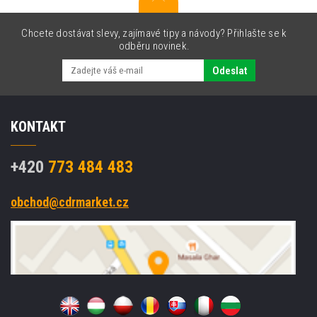
Chcete dostávat slevy, zajímavé tipy a návody? Přihlašte se k
odběru novinek.
Odeslat
KONTAKT
+420
773 484 483
obchod@cdrmarket.cz