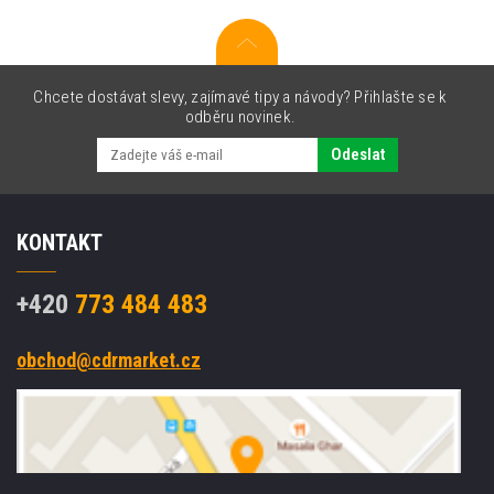
A4,
20ks,
lesklý,
inkoustový,
bílý,
Chcete dostávat slevy, zajímavé tipy a návody? Přihlašte se k
foto
odběru novinek.
papír
Odeslat
KONTAKT
+420
773 484 483
obchod@cdrmarket.cz