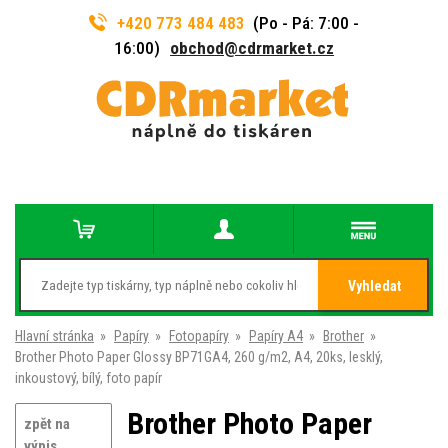
+420 773 484 483
(Po - Pá: 7:00 -
16:00)
obchod@cdrmarket.cz
Vyhledat
Hlavní stránka
»
Papíry
»
Fotopapíry
»
Papíry A4
»
Brother
»
Brother Photo Paper Glossy BP71GA4, 260 g/m2, A4, 20ks, lesklý,
inkoustový, bílý, foto papír
Brother Photo Paper
zpět na
výpis