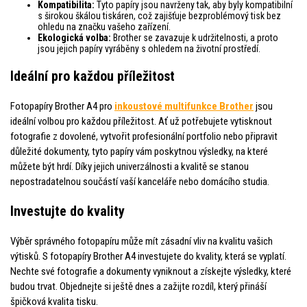
Kompatibilita:
Tyto papíry jsou navrženy tak, aby byly kompatibilní
s širokou škálou tiskáren, což zajišťuje bezproblémový tisk bez
ohledu na značku vašeho zařízení.
Ekologická volba:
Brother se zavazuje k udržitelnosti, a proto
jsou jejich papíry vyráběny s ohledem na životní prostředí.
Ideální pro každou příležitost
Fotopapíry Brother A4 pro
inkoustové multifunkce Brother
jsou
ideální volbou pro každou příležitost. Ať už potřebujete vytisknout
fotografie z dovolené, vytvořit profesionální portfolio nebo připravit
důležité dokumenty, tyto papíry vám poskytnou výsledky, na které
můžete být hrdí. Díky jejich univerzálnosti a kvalitě se stanou
nepostradatelnou součástí vaší kanceláře nebo domácího studia.
Investujte do kvality
Výběr správného fotopapíru může mít zásadní vliv na kvalitu vašich
výtisků. S fotopapíry Brother A4 investujete do kvality, která se vyplatí.
Nechte své fotografie a dokumenty vyniknout a získejte výsledky, které
budou trvat. Objednejte si ještě dnes a zažijte rozdíl, který přináší
špičková kvalita tisku.