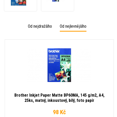
Paper
Paper
Glossy
Matte
BP71GA4,
BP60MA,
260
145
g/m2,
g/m2,
Od nejdražšího
Od nejlevnějšího
A4,
A4,
20ks,
25ks,
lesklý,
matný,
inkoustový,
inkoustový,
bílý,
bílý,
foto
foto
papír
papír
Brother Inkjet Paper Matte BP60MA, 145 g/m2, A4,
25ks, matný, inkoustový, bílý, foto papír
98 Kč