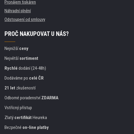
Pronájem tiskáren
Náhradní plnění
Odstoupení od smlouvy
PROČ NAKUPOVAT U NÁS?
Nejnižší
ceny
Největší
sortiment
Rychlé
dodání (24-48h)
Dodáváme po
celé ČR
21 let
zkušeností
Odborné poradenství
ZDARMA
Vstřícný přístup
Zlatý
certifikát
Heureka
Bezpečné
on-line platby