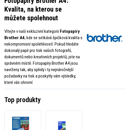
Fotopapíry Brother A4:
Kvalita, na kterou se
můžete spolehnout
Vítejte v naší exkluzivní kategorii
Fotopapíry
Brother A4
, kde se setkává špičková kvalita s
nekompromisní spolehlivostí. Pokud hledáte
dokonalý papír pro tisk vašich fotografií,
dokumentů nebo kreativních projektů, jste na
správném místě. Fotopapíry Brother A4 jsou
navrženy tak, aby splnily i ty nejnáročnější
požadavky na tisk a poskytly vám výsledky,
které vás ohromí.
Top produkty
Brother
Brother
Photo
Inkjet