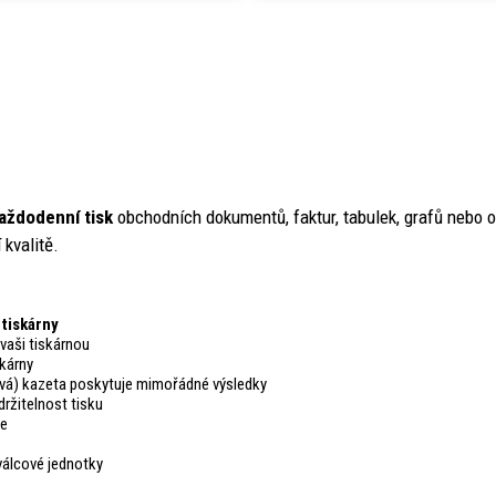
každodenní tisk
obchodních dokumentů, faktur, tabulek, grafů nebo o
 kvalitě.
 tiskárny
vaši tiskárnou
kárny
cová) kazeta poskytuje mimořádné výsledky
ržitelnost tisku
ce
 válcové jednotky