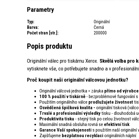
Parametry
Typ:
Originální
Barva:
Černá
Počet stran [str.]:
200000
Popis produktu
Originální válec pro tiskárnu Xerox.
Skvělá volba pro 
vytisknete vše, co potřebujete snadno a v profesionální
Proč koupit naši originální válcovou jednotku?
Originální válcová jednotka = záruka
přímo od výrobce
100 % použití v tiskárně
- bezproblémové fungování s 
Použitím originálního válce
prodlužujete životnost
tis
Osvědčená špičková kvalita -
originální tisková (vál
Trvalé a profesionální výsledky
tisku - dlouhodobá ud
Produktivita tisku
- stejný tisk po celou životnost vál
Maximální snadná obsluha rovná se
efektivní tisk
Garance Vaší spokojenosti
s použitím naší originální
Zajišťujeme
bezplatnou recyklaci
originálních náplní