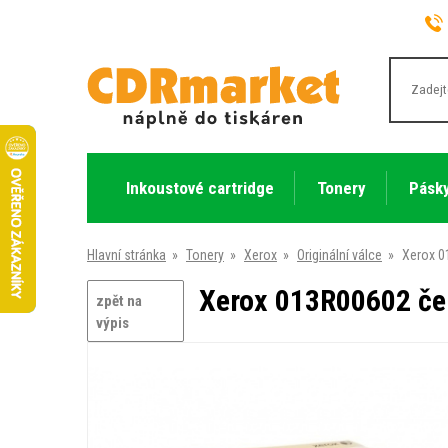
Inkoustové cartridge
Tonery
Pásky
Hlavní stránka
»
Tonery
»
Xerox
»
Originální válce
»
Xerox 0
Xerox 013R00602 čer
zpět na
výpis