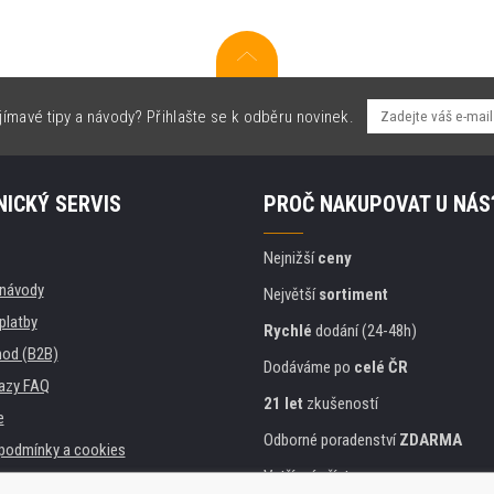
jímavé tipy a návody? Přihlašte se k odběru novinek.
ICKÝ SERVIS
PROČ NAKUPOVAT U NÁS
Nejnižší
ceny
, návody
Největší
sortiment
platby
Rychlé
dodání (24-48h)
od (B2B)
Dodáváme po
celé ČR
azy FAQ
21 let
zkušeností
e
Odborné poradenství
ZDARMA
podmínky a cookies
Vstřícný přístup