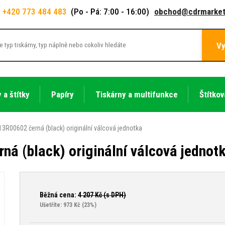
+420 773 484 483
(Po - Pá: 7:00 - 16:00)
obchod@cdrmarket
Vy
 a štítky
Papíry
Tiskárny a multifunkce
Štítkov
13R00602 černá (black) originální válcová jednotka
ná (black) originální válcová jednot
Běžná cena:
4 207
Kč (s DPH)
Ušetříte: 973 Kč
(23%)