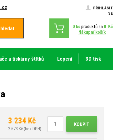
.cz
PŘIHLÁSIT
SE
0
ks
produktů za
0
Kč
hledat
Nákupní košík
ače a tiskárny štítků
Lepení
3D tisk
ka
3 234
Kč
KOUPIT
2 673
Kč (bez DPH)