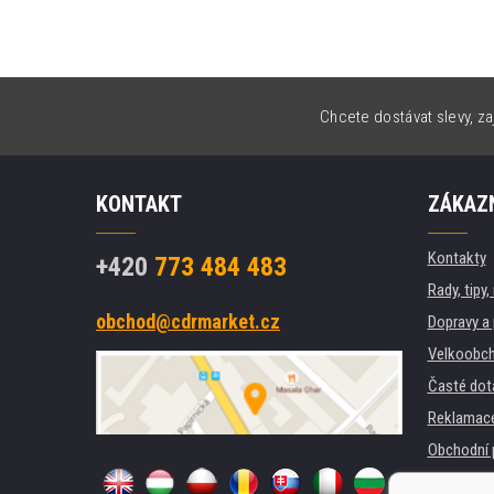
Chcete dostávat slevy, za
KONTAKT
ZÁKAZN
Kontakty
+420
773 484 483
Rady, tipy
obchod@cdrmarket.cz
Dopravy a 
Velkoobch
Časté dot
Reklamac
Obchodní 
GDPR