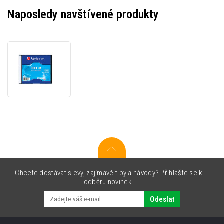
Naposledy navštívené produkty
Verbatim
43347
CD-
R
Extra
Protection,
1-
pack
Slim
box,
700MB,
52x,
Chcete dostávat slevy, zajímavé tipy a návody? Přihlašte se k
80min.
odběru novinek.
Odeslat