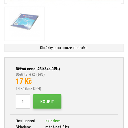
Obrázky jsou pouze ilustrační.
Běžná cena:
23
Kč (s DPH)
Ušetříte: 6 Kč
(26%)
17
Kč
14
Kč (bez DPH)
KOUPIT
Dostupnost:
skladem
Skladem:
méně než 5 ks