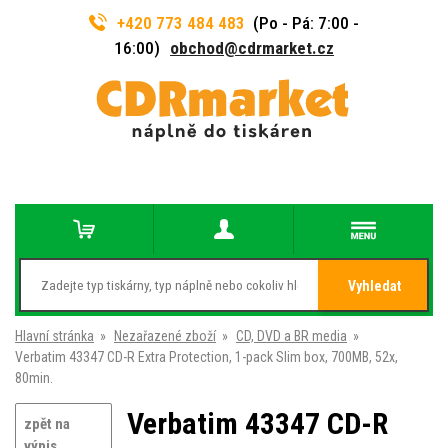
+420 773 484 483
(Po - Pá: 7:00 -
16:00)
obchod@cdrmarket.cz
Vyhledat
Hlavní stránka
»
Nezařazené zboží
»
CD, DVD a BR media
»
Verbatim 43347 CD-R Extra Protection, 1-pack Slim box, 700MB, 52x,
80min.
Verbatim 43347 CD-R
zpět na
výpis