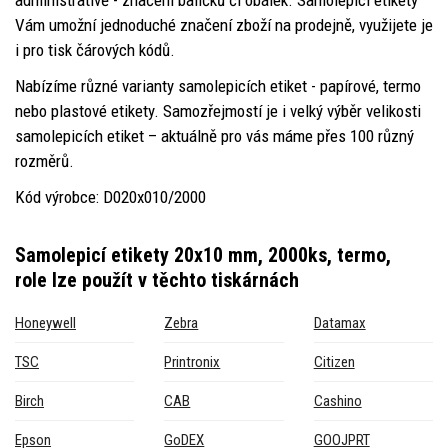
Vám umožní jednoduché značení zboží na prodejně, využijete je
i pro tisk čárových kódů.
Nabízíme různé varianty samolepicích etiket - papírové, termo
nebo plastové etikety. Samozřejmostí je i velký výběr velikosti
samolepicích etiket – aktuálně pro vás máme přes 100 různý
rozměrů.
Kód výrobce: D020x010/2000
Samolepicí etikety 20x10 mm, 2000ks, termo,
role
lze použít v těchto tiskárnách
Honeywell
Zebra
Datamax
TSC
Printronix
Citizen
Birch
CAB
Cashino
Epson
GoDEX
GOOJPRT