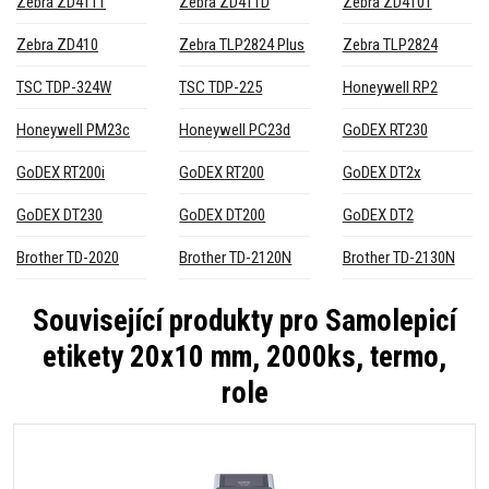
Zebra ZD411T
Zebra ZD411D
Zebra ZD410T
Zebra ZD410
Zebra TLP2824 Plus
Zebra TLP2824
TSC TDP-324W
TSC TDP-225
Honeywell RP2
Honeywell PM23c
Honeywell PC23d
GoDEX RT230
GoDEX RT200i
GoDEX RT200
GoDEX DT2x
GoDEX DT230
GoDEX DT200
GoDEX DT2
Brother TD-2020
Brother TD-2120N
Brother TD-2130N
Související produkty pro
Samolepicí
etikety 20x10 mm, 2000ks, termo,
role