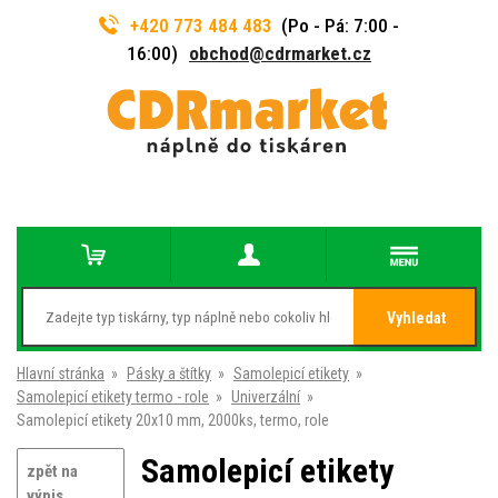
+420 773 484 483
(Po - Pá: 7:00 -
16:00)
obchod@cdrmarket.cz
Vyhledat
Hlavní stránka
»
Pásky a štítky
»
Samolepicí etikety
»
Samolepicí etikety termo - role
»
Univerzální
»
Samolepicí etikety 20x10 mm, 2000ks, termo, role
Samolepicí etikety
zpět na
výpis