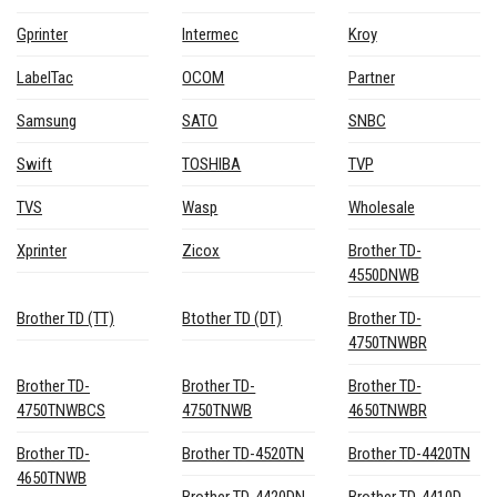
Gprinter
Intermec
Kroy
LabelTac
OCOM
Partner
Samsung
SATO
SNBC
Swift
TOSHIBA
TVP
TVS
Wasp
Wholesale
Xprinter
Zicox
Brother TD-
4550DNWB
Brother TD (TT)
Btother TD (DT)
Brother TD-
4750TNWBR
Brother TD-
Brother TD-
Brother TD-
4750TNWBCS
4750TNWB
4650TNWBR
Brother TD-
Brother TD-4520TN
Brother TD-4420TN
4650TNWB
Brother TD-4420DN
Brother TD-4410D