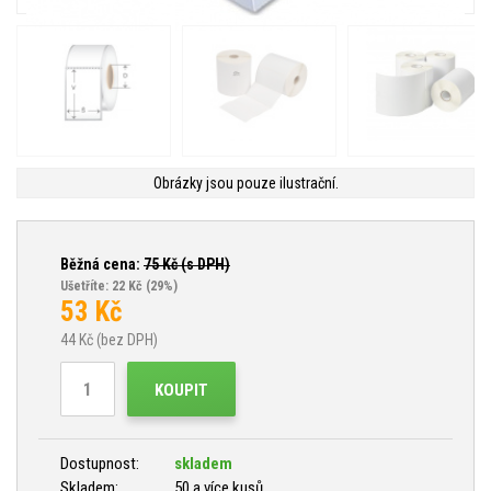
Obrázky jsou pouze ilustrační.
Běžná cena:
75
Kč (s DPH)
Ušetříte: 22 Kč
(29%)
53
Kč
44
Kč (bez DPH)
KOUPIT
Dostupnost:
skladem
Skladem:
50 a více kusů