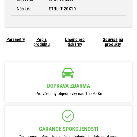
Náš kód:
ETRL-T-20X10
Parametry
Popis
Určeno pro
Související
produktu
tiskárny
produkty
DOPRAVA ZDARMA
Pro všechny objednávky nad 1.999,- Kč
GARANCE SPOKOJENOSTI
Garantujeme Vám, že s našimi náplněmi budete spokojeni