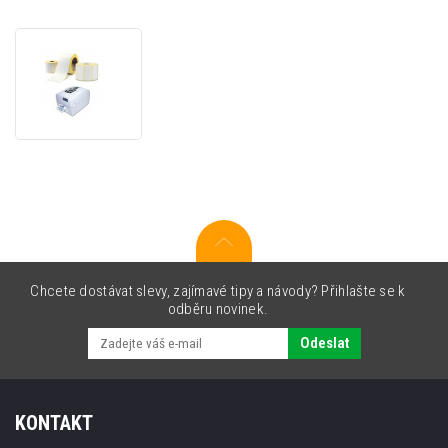
Samolepicí
etikety
20x10
mm,
2000ks,
termo,
role
Chcete dostávat slevy, zajímavé tipy a návody? Přihlašte se k
odběru novinek.
Odeslat
KONTAKT