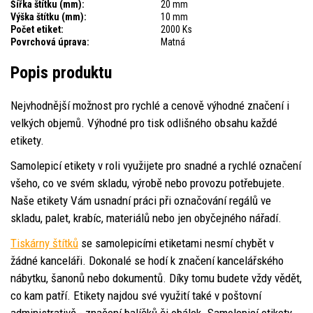
Šířka štítku (mm):
20 mm
Výška štítku (mm):
10 mm
Počet etiket:
2000 Ks
Povrchová úprava:
Matná
Popis produktu
Nejvhodnější možnost pro rychlé a cenově výhodné značení i
velkých objemů. Výhodné pro tisk odlišného obsahu každé
etikety.
Samolepicí etikety v roli využijete pro snadné a rychlé označení
všeho, co ve svém skladu, výrobě nebo provozu potřebujete.
Naše etikety Vám usnadní práci při označování regálů ve
skladu, palet, krabíc, materiálů nebo jen obyčejného nářadí.
Tiskárny štítků
se samolepicími etiketami nesmí chybět v
žádné kanceláři. Dokonalé se hodí k značení kancelářského
nábytku, šanonů nebo dokumentů. Díky tomu budete vždy vědět,
co kam patří. Etikety najdou své využití také v poštovní
administrativě - značení balíčků či obálek. Samolepicí etikety