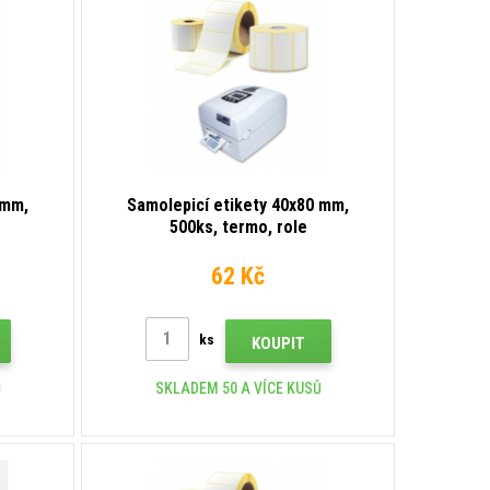
 mm,
Samolepicí etikety 40x80 mm,
500ks, termo, role
62 Kč
ks
KOUPIT
Ů
SKLADEM 50 A VÍCE KUSŮ