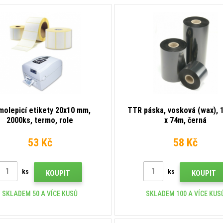
molepicí etikety 20x10 mm,
TTR páska, vosková (wax),
2000ks, termo, role
x 74m, černá
53 Kč
58 Kč
ks
ks
KOUPIT
KOUPIT
SKLADEM 50 A VÍCE KUSŮ
SKLADEM 100 A VÍCE KUS