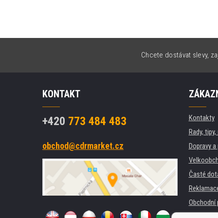
Chcete dostávat slevy, za
KONTAKT
ZÁKAZN
Kontakty
+420
773 484 483
Rady, tipy
obchod@cdrmarket.cz
Dopravy a 
Velkoobch
Časté dot
Reklamac
Obchodní 
GDPR