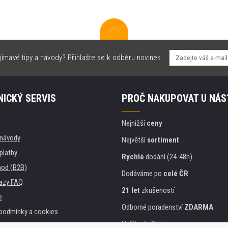
jímavé tipy a návody? Přihlašte se k odběru novinek.
ICKÝ SERVIS
PROČ NAKUPOVAT U NÁS
Nejnižší
ceny
, návody
Největší
sortiment
platby
Rychlé
dodání (24-48h)
od (B2B)
Dodáváme po
celé ČR
azy FAQ
21 let
zkušeností
e
Odborné poradenství
ZDARMA
podmínky a cookies
Vstřícný přístup