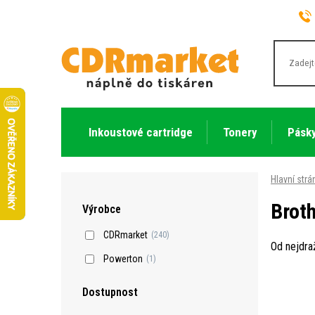
Inkoustové cartridge
Tonery
Pásky
Hlavní strá
Brot
Výrobce
CDRmarket
(240)
Od nejdra
Powerton
(1)
Dostupnost