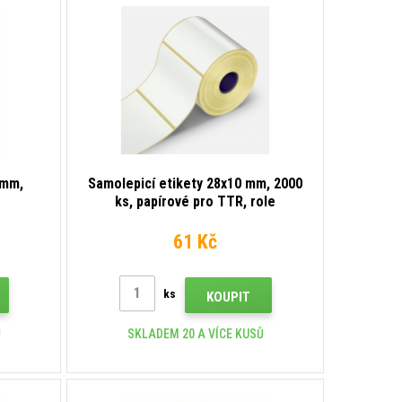
 mm,
Samolepicí etikety 28x10 mm, 2000
ks, papírové pro TTR, role
61 Kč
ks
KOUPIT
Ů
SKLADEM 20 A VÍCE KUSŮ