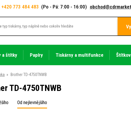
+420 773 484 483
(Po - Pá: 7:00 - 16:00)
obchod@cdrmarket
Vy
 a štítky
Papíry
Tiskárny a multifunkce
Štítkov
nka
»
Brother TD-4750TNWB
her TD-4750TNWB
žšího
Od nejlevnějšího