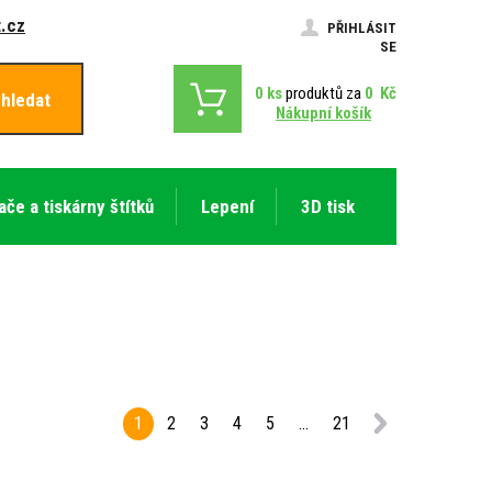
.cz
PŘIHLÁSIT
SE
0
ks
produktů za
0
Kč
hledat
Nákupní košík
ače a tiskárny štítků
Lepení
3D tisk
1
2
3
4
5
...
21