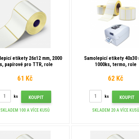
epicí etikety 26x12 mm, 2000
Samolepicí etikety 40x30
s, papírové pro TTR, role
1000ks, termo, role
61 Kč
62 Kč
ks
ks
KOUPIT
KOUPIT
SKLADEM 100 A VÍCE KUSŮ
SKLADEM 20 A VÍCE KUS