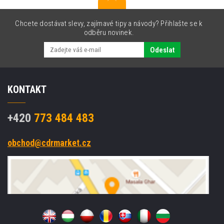
Chcete dostávat slevy, zajímavé tipy a návody? Přihlašte se k
odběru novinek.
Odeslat
KONTAKT
+420
773 484 483
obchod@cdrmarket.cz