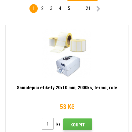
1
2
3
4
5
...
21
Samolepicí etikety 20x10 mm, 2000ks, termo, role
53 Kč
ks
KOUPIT