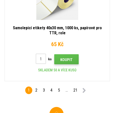
Samolepicí etikety 40x30 mm, 1000 ks, papírové pro
TTR, role
65 Kč
ks
KOUPIT
SKLADEM 50 A VÍCE KUSŮ
1
2
3
4
5
...
21