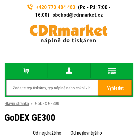
+420 773 484 483
(Po - Pá: 7:00 -
16:00)
obchod@cdrmarket.cz
Vyhledat
Hlavní stránka
»
GoDEX GE300
GoDEX GE300
Od nejdražšího
Od nejlevnějšího