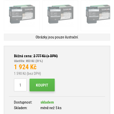
Obrázky jsou pouze ilustrační.
Běžná cena:
2 777
Kč (s DPH)
Ušetříte: 853 Kč
(31%)
1 924
Kč
1 590
Kč (bez DPH)
KOUPIT
Dostupnost:
skladem
Skladem:
méně než 5 ks