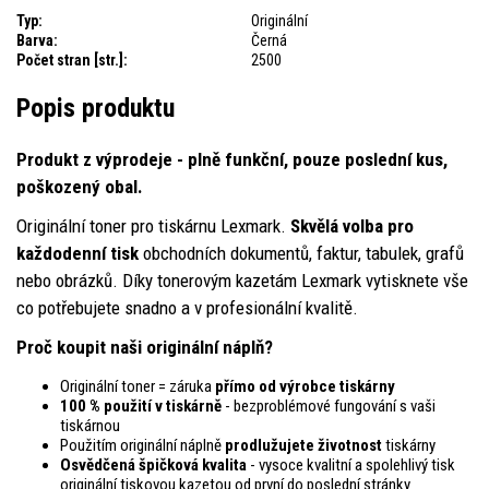
Typ:
Originální
Barva:
Černá
Počet stran [str.]:
2500
Popis produktu
Produkt z výprodeje - plně funkční, pouze poslední kus,
poškozený obal.
Originální toner pro tiskárnu Lexmark.
Skvělá volba pro
každodenní tisk
obchodních dokumentů, faktur, tabulek, grafů
nebo obrázků. Díky tonerovým kazetám Lexmark vytisknete vše
co potřebujete snadno a v profesionální kvalitě.
Proč koupit naši originální náplň?
Originální toner = záruka
přímo od výrobce tiskárny
100 % použití v tiskárně
- bezproblémové fungování s vaši
tiskárnou
Použitím originální náplně
prodlužujete životnost
tiskárny
Osvědčená špičková kvalita
- vysoce kvalitní a spolehlivý tisk
originální tiskovou kazetou od první do poslední stránky