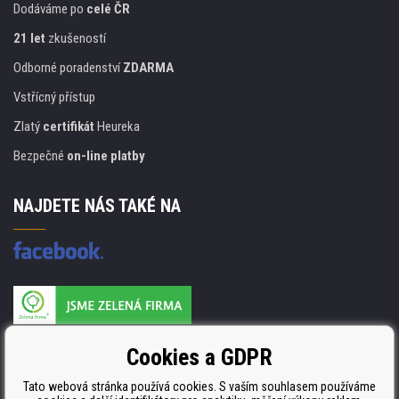
Dodáváme po
celé ČR
21 let
zkušeností
Odborné poradenství
ZDARMA
Vstřícný přístup
Zlatý
certifikát
Heureka
Bezpečné
on-line platby
NAJDETE NÁS TAKÉ NA
Výrobce náplní je držitelem certifikátu
Cookies a GDPR
ISO 9001. ISO 14001 a STMC.
Tato webová stránka používá cookies. S vaším souhlasem používáme