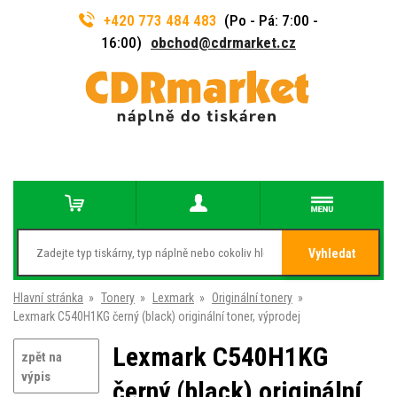
+420 773 484 483
(Po - Pá: 7:00 -
16:00)
obchod@cdrmarket.cz
Vyhledat
Hlavní stránka
»
Tonery
»
Lexmark
»
Originální tonery
»
Lexmark C540H1KG černý (black) originální toner, výprodej
Lexmark C540H1KG
zpět na
výpis
černý (black) originální