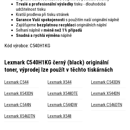
Trvalé a profesionální výsledky
tisku - dlouhodobá
udržitelnost tisku
Kratší prodleva při tisku stránek
Garance Vaší spokojenosti
s použitím naší originální náplně
Zajišťujeme
bezplatnou recyklaci
originálních náplní
Selhaní náplně v
méně než 1% případů
Snadná a rychlá výměna
náplně
Kód výrobce: C540H1KG
Lexmark C540H1KG černý (black) originální
toner, výprodej
lze použít v těchto tiskárnách
Lexmark C544
Lexmark X544
Lexmark C543DN
Lexmark X543DN
Lexmark X548DTE
Lexmark X544DN
Lexmark C544N
Lexmark C544DW
Lexmark C546DTN
Lexmark X546DTN
Lexmark X548