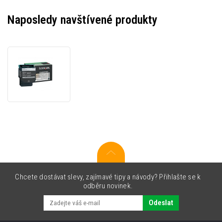
Naposledy navštívené produkty
Lexmark
C540H1KG
černý
(black)
originální
toner,
výprodej
Chcete dostávat slevy, zajímavé tipy a návody? Přihlašte se k
odběru novinek.
Odeslat