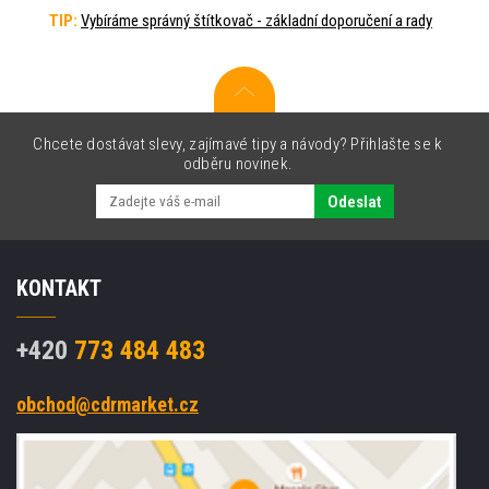
TIP:
Vybíráme správný štítkovač - základní doporučení a rady
Chcete dostávat slevy, zajímavé tipy a návody? Přihlašte se k
odběru novinek.
Odeslat
KONTAKT
+420
773 484 483
obchod@cdrmarket.cz