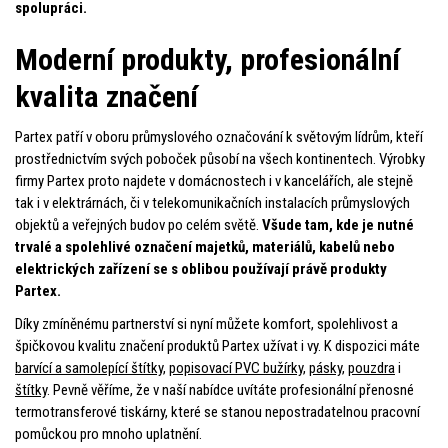
spolupráci.
Moderní produkty, profesionální
kvalita značení
Partex patří v oboru průmyslového označování k světovým lídrům, kteří
prostřednictvím svých poboček působí na všech kontinentech. Výrobky
firmy Partex proto najdete v domácnostech i v kancelářích, ale stejně
tak i v elektrárnách, či v telekomunikačních instalacích průmyslových
objektů a veřejných budov po celém světě.
Všude tam, kde je nutné
trvalé a spolehlivé označení majetků, materiálů, kabelů nebo
elektrických zařízení se s oblibou používají právě produkty
Partex.
Díky zmíněnému partnerství si nyní můžete komfort, spolehlivost a
špičkovou kvalitu značení produktů Partex užívat i vy. K dispozici máte
barvící a samolepící štítky
,
popisovací PVC bužírky
,
pásky
,
pouzdra
i
štítky
. Pevně ​​věříme, že v naší nabídce uvítáte profesionální přenosné
termotransferové tiskárny, které se stanou nepostradatelnou pracovní
pomůckou pro mnoho uplatnění.