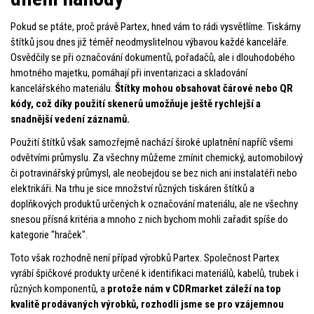
Pokud se ptáte, proč právě Partex, hned vám to rádi vysvětlíme. Tiskárny
štítků jsou dnes již téměř neodmyslitelnou výbavou každé kanceláře.
Osvědčily se při označování dokumentů, pořadačů, ale i dlouhodobého
hmotného majetku, pomáhají při inventarizaci a skladování
kancelářského materiálu.
Štítky mohou obsahovat čárové nebo QR
kódy, což díky použití skenerů umožňuje ještě rychlejší a
snadnější vedení záznamů.
Použití štítků však samozřejmě nachází široké uplatnění napříč všemi
odvětvími průmyslu. Za všechny můžeme zmínit chemický, automobilový
či potravinářský průmysl, ale neobejdou se bez nich ani instalatéři nebo
elektrikáři. Na trhu je sice množství různých tiskáren štítků a
doplňkových produktů určených k označování materiálu, ale ne všechny
snesou přísná kritéria a mnoho z nich bychom mohli zařadit spíše do
kategorie "hraček".
Toto však rozhodně není případ výrobků Partex. Společnost Partex
vyrábí špičkové produkty určené k identifikaci materiálů, kabelů, trubek i
různých komponentů, a
protože nám v CDRmarket záleží na top
kvalitě prodávaných výrobků, rozhodli jsme se pro vzájemnou