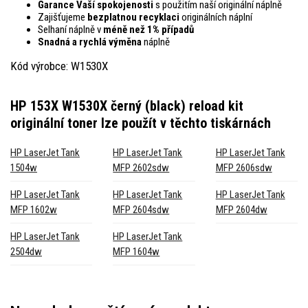
Garance Vaší spokojenosti
s použitím naší originální náplně
Zajišťujeme
bezplatnou recyklaci
originálních náplní
Selhaní náplně v
méně než 1% případů
Snadná a rychlá výměna
náplně
Kód výrobce: W1530X
HP 153X W1530X černý (black) reload kit
originální toner
lze použít v těchto tiskárnách
HP LaserJet Tank
HP LaserJet Tank
HP LaserJet Tank
1504w
MFP 2602sdw
MFP 2606sdw
HP LaserJet Tank
HP LaserJet Tank
HP LaserJet Tank
MFP 1602w
MFP 2604sdw
MFP 2604dw
HP LaserJet Tank
HP LaserJet Tank
2504dw
MFP 1604w