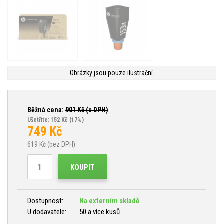
Obrázky jsou pouze ilustrační.
Běžná cena:
901
Kč (s DPH)
Ušetříte: 152 Kč
(17%)
749
Kč
619
Kč (bez DPH)
KOUPIT
Dostupnost:
Na externím skladě
U dodavatele:
50 a více kusů