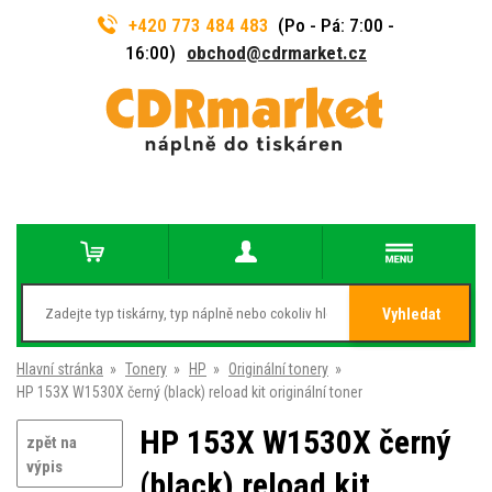
+420 773 484 483
(Po - Pá: 7:00 -
16:00)
obchod@cdrmarket.cz
Vyhledat
Hlavní stránka
»
Tonery
»
HP
»
Originální tonery
»
HP 153X W1530X černý (black) reload kit originální toner
HP 153X W1530X černý
zpět na
výpis
(black) reload kit