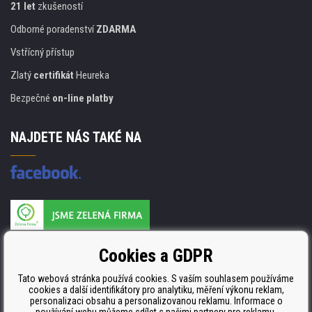
21 let
zkušeností
Odborné poradenství
ZDARMA
Vstřícný přístup
Zlatý
certifikát
Heureka
Bezpečné
on-line platby
NAJDETE NÁS TAKÉ NA
Výrobce náplní je držitelem certifikátu
Cookies a GDPR
ISO 9001. ISO 14001 a STMC.
Tato webová stránka používá cookies. S vaším souhlasem používáme
cookies a další identifikátory pro analytiku, měření výkonu reklam,
personalizaci obsahu a personalizovanou reklamu. Informace o