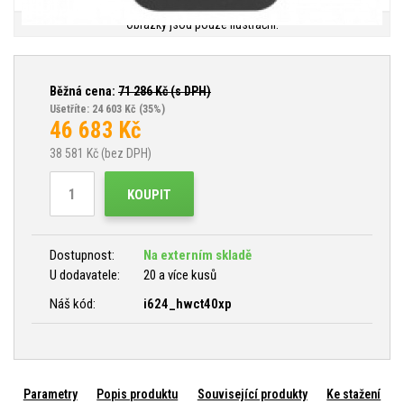
Obrázky jsou pouze ilustrační.
Běžná cena:
71 286
Kč (s DPH)
Ušetříte: 24 603 Kč
(35%)
46 683
Kč
38 581
Kč (bez DPH)
KOUPIT
Dostupnost:
Na externím skladě
U dodavatele:
20 a více kusů
Náš kód:
i624_hwct40xp
Parametry
Popis produktu
Související produkty
Ke stažení