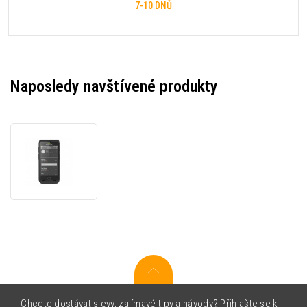
7-10 DNŮ
Naposledy navštívené produkty
Honeywell
CT40XP
CT40P-
L0N-
28R11AE,
2D,
USB-
C,
BT,
Wi-
Fi,
Android
Chcete dostávat slevy, zajímavé tipy a návody? Přihlašte se k