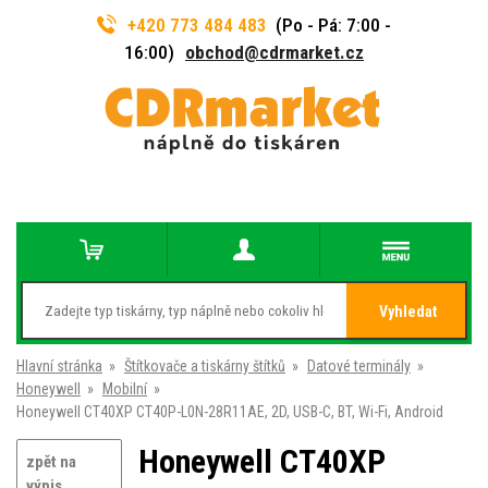
+420 773 484 483
(Po - Pá: 7:00 -
16:00)
obchod@cdrmarket.cz
Vyhledat
Hlavní stránka
»
Štítkovače a tiskárny štítků
»
Datové terminály
»
Honeywell
»
Mobilní
»
Honeywell CT40XP CT40P-L0N-28R11AE, 2D, USB-C, BT, Wi-Fi, Android
Honeywell CT40XP
zpět na
výpis