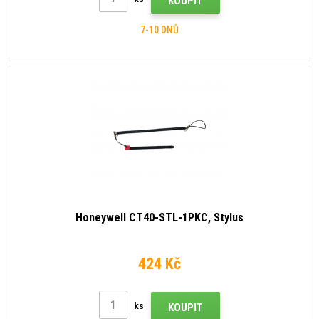
KOUPIT
7-10 DNŮ
Honeywell CT40-STL-1PKC, Stylus
424 Kč
ks
KOUPIT