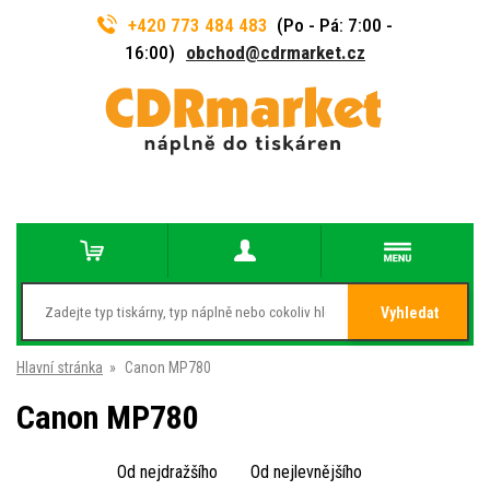
+420 773 484 483
(Po - Pá: 7:00 -
16:00)
obchod@cdrmarket.cz
Vyhledat
Hlavní stránka
»
Canon MP780
Canon MP780
Od nejdražšího
Od nejlevnějšího