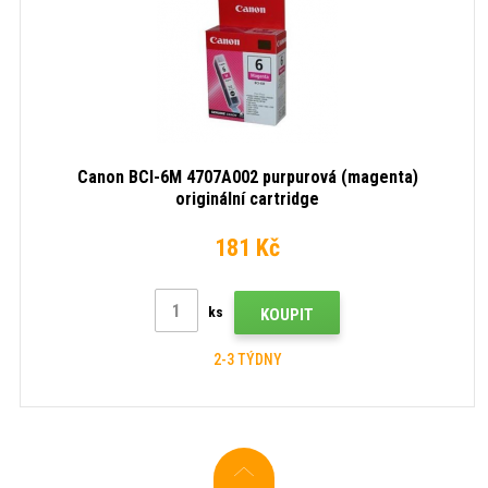
Canon BCI-6M 4707A002 purpurová (magenta)
originální cartridge
181 Kč
ks
KOUPIT
2-3 TÝDNY