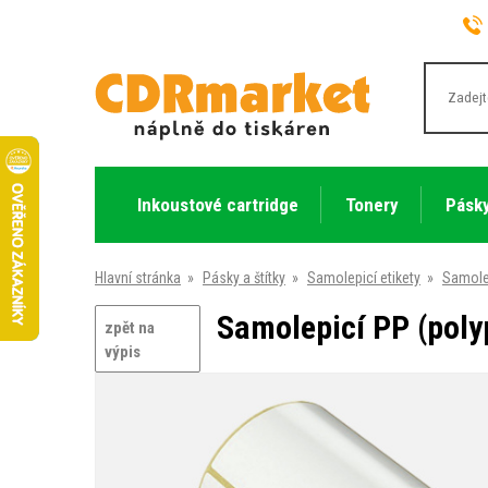
Inkoustové cartridge
Tonery
Pásky
Hlavní stránka
»
Pásky a štítky
»
Samolepicí etikety
»
Samolep
Samolepicí PP (polyp
zpět na
výpis