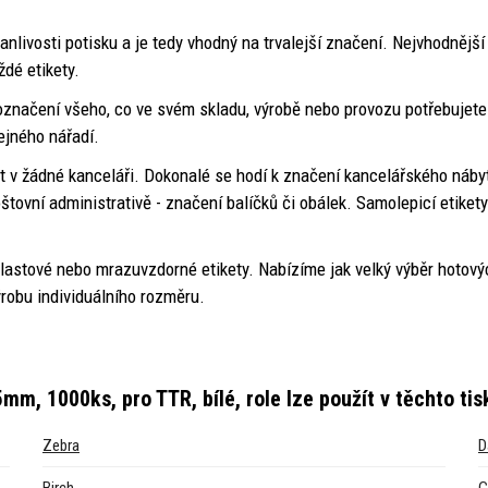
livosti potisku a je tedy vhodný na trvalejší značení. Nejvhodnějš
dé etikety.
é označení všeho, co ve svém skladu, výrobě nebo provozu potřebujet
čejného nářadí.
ět v žádné kanceláři. Dokonalé se hodí k značení kancelářského náb
 poštovní administrativě - značení balíčků či obálek. Samolepicí eti
 plastové nebo mrazuvzdorné etikety. Nabízíme jak velký výběr hotovýc
robu individuálního rozměru.
mm, 1000ks, pro TTR, bílé, role
lze použít v těchto ti
Zebra
D