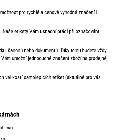
í možnost pro rychlé a cenově výhodné značení i
e. Naše etikety Vám usnadní práci při označování
ytku, šanonů nebo dokumentů. Díky tomu budete vždy
kety Vám umožní jednoduché značení zboží na prodejně,
h velikostí samolepicích etiket (aktuálně pro vás
skárnách
atamax