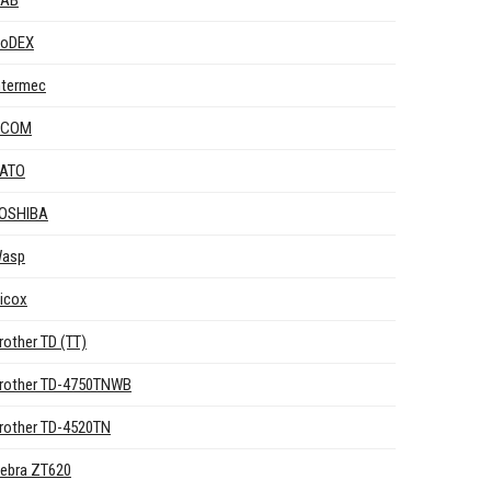
AB
oDEX
ntermec
OCOM
ATO
OSHIBA
asp
icox
rother TD (TT)
rother TD-4750TNWB
rother TD-4520TN
ebra ZT620