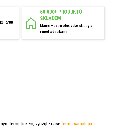
50.000+ PRODUKTŮ
SKLADEM
do 15:00
Máme vlastní obrovské sklady a
.
ihned odesíláme.
římým termotickem, využijte naše
termo samolepicí