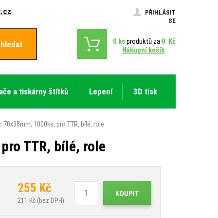
.cz
PŘIHLÁSIT
SE
0
ks
produktů za
0
Kč
hledat
Nákupní košík
ače a tiskárny štítků
Lepení
3D tisk
, 70x35mm, 1000ks, pro TTR, bílé, role
ro TTR, bílé, role
255
Kč
KOUPIT
211
Kč (bez DPH)