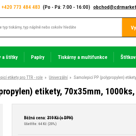
+420 773 484 483
(Po - Pá: 7:00 - 16:00)
obchod@cdrmarket
Vy
 a štítky
Papíry
Tiskárny a multifunkce
Štítkov
icí etikety pro TTR - role
»
Univerzální
»
Samolepicí PP (polypropylen) etikety
ropylen) etikety, 70x35mm, 1000ks, p
Běžná cena:
319
Kč (s DPH)
Ušetříte: 64 Kč
(20%)