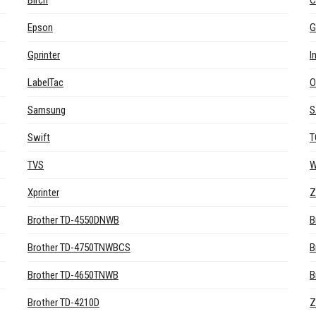
Birch
C
Epson
G
Gprinter
I
LabelTac
Samsung
S
Swift
T
TVS
W
Xprinter
Z
Brother TD-4550DNWB
B
Brother TD-4750TNWBCS
B
Brother TD-4650TNWB
B
Brother TD-4210D
Z