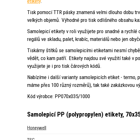
etikety
.
Tisk pomocí TTR pásky znamená velmi dlouho dobu trvan
velkých objemů. Výhodné pro tisk odlišného obsahu kaž
Samolepicí etikety v roli využijete pro snadné a rychl
regálů ve skladu, palet, krabíc, materiálů nebo jen oby
Tiskárny štítků se samolepicími etiketami nesmí chyb
vědět, co kam patří. Etikety najdou své využití také v
využijete je i pro tisk čárových kódů.
Nabízíme i další varianty samolepicích etiket - termo,
máme přes 100 různý rozměrů), tak také zakázkovou vý
Kód výrobce: PP070x035/1000
Samolepicí PP (polypropylen) etikety, 70x35
Honeywell