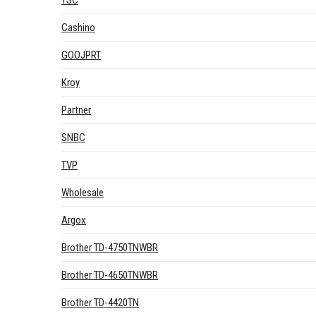
TSC
Cashino
GOOJPRT
Kroy
Partner
SNBC
TVP
Wholesale
Argox
Brother TD-4750TNWBR
Brother TD-4650TNWBR
Brother TD-4420TN