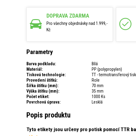
DOPRAVA ZDARMA
Pro všechny objednávky nad 1.999,-
Kč
Parametry
Barva podkladu:
Bílá
Materiál:
PP (polypropylen)
Tisková technologie:
TT - termotransferový tisk
Provedení štítků:
Role
Šířka štítku (mm):
70 mm
Výška štítku (mm):
35 mm
Počet etiket:
1000 Ks
Povrchová úprava:
Lesklá
Popis produktu
Tyto etikety jsou určeny pro potisk pomocí TTR ba