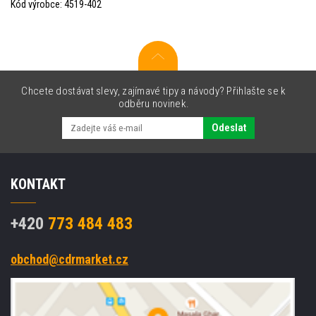
Kód výrobce: 4519-402
Chcete dostávat slevy, zajímavé tipy a návody? Přihlašte se k
odběru novinek.
Odeslat
KONTAKT
+420
773 484 483
obchod@cdrmarket.cz