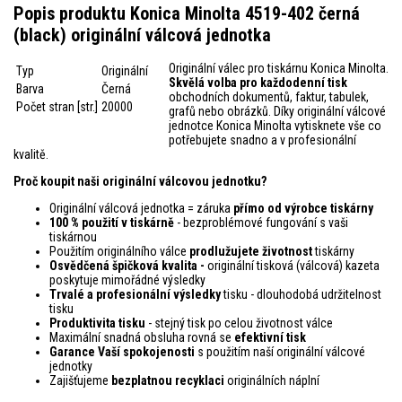
Popis produktu Konica Minolta 4519-402 černá
(black) originální válcová jednotka
Originální válec pro tiskárnu Konica Minolta.
Typ
Originální
Skvělá volba pro každodenní tisk
Barva
Černá
obchodních dokumentů, faktur, tabulek,
Počet stran [str.]
20000
grafů nebo obrázků. Díky originální válcové
jednotce Konica Minolta vytisknete vše co
potřebujete snadno a v profesionální
kvalitě.
Proč koupit naši originální válcovou jednotku?
Originální válcová jednotka = záruka
přímo od výrobce tiskárny
100 % použití v tiskárně
- bezproblémové fungování s vaši
tiskárnou
Použitím originálního válce
prodlužujete životnost
tiskárny
Osvědčená špičková kvalita -
originální tisková (válcová) kazeta
poskytuje mimořádné výsledky
Trvalé a profesionální výsledky
tisku - dlouhodobá udržitelnost
tisku
Produktivita tisku
- stejný tisk po celou životnost válce
Maximální snadná obsluha rovná se
efektivní tisk
Garance Vaší spokojenosti
s použitím naší originální válcové
jednotky
Zajišťujeme
bezplatnou recyklaci
originálních náplní