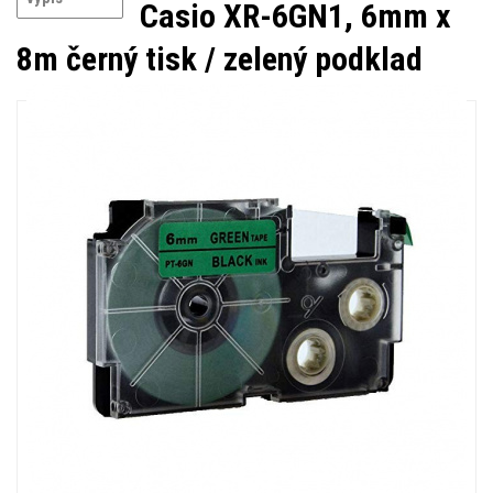
Casio XR-6GN1, 6mm x
8m černý tisk / zelený podklad