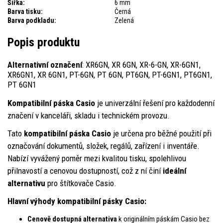
Šířka:
6 mm
Barva tisku:
Černá
Barva podkladu:
Zelená
Popis produktu
Alternativní označení
: XR6GN, XR 6GN, XR-6-GN, XR-6GN1,
XR6GN1, XR 6GN1, PT-6GN, PT 6GN, PT6GN, PT-6GN1, PT6GN1,
PT 6GN1
Kompatibilní páska Casio
je univerzální řešení pro každodenní
značení v kanceláři, skladu i technickém provozu.
Tato
kompatibilní páska Casio
je určena pro běžné použití při
označování dokumentů, složek, regálů, zařízení i inventáře.
Nabízí vyvážený poměr mezi kvalitou tisku, spolehlivou
přilnavostí a cenovou dostupností, což z ní činí
ideální
alternativu
pro štítkovače Casio.
Hlavní výhody kompatibilní pásky Casio:
Cenově dostupná alternativa
k originálním páskám Casio bez