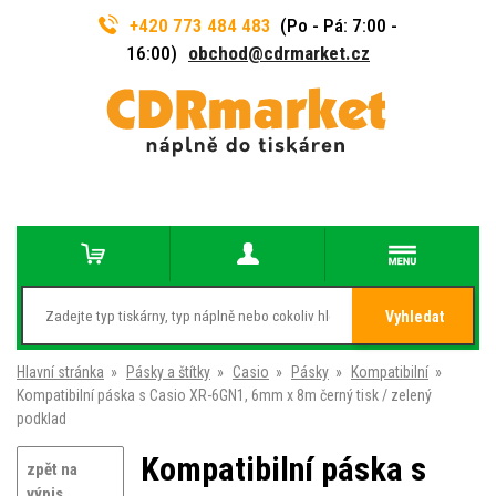
+420 773 484 483
(Po - Pá: 7:00 -
16:00)
obchod@cdrmarket.cz
Vyhledat
Hlavní stránka
»
Pásky a štítky
»
Casio
»
Pásky
»
Kompatibilní
»
Kompatibilní páska s Casio XR-6GN1, 6mm x 8m černý tisk / zelený
podklad
Kompatibilní páska s
zpět na
výpis