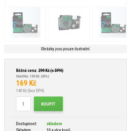
Obrázky jsou pouze ilustrační.
Běžná cena:
299
Kč (s DPH)
Ušetříte: 130 Kč
(43%)
169
Kč
140
Kč (bez DPH)
KOUPIT
Dostupnost:
skladem
Skladem:
10 a více kusů