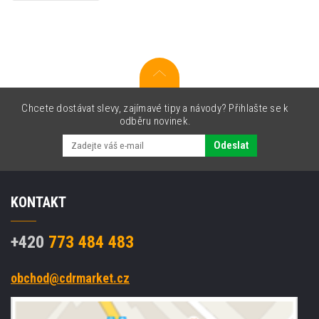
XR-
6GN1,
6mm
x
8m
černý
tisk
/
Chcete dostávat slevy, zajímavé tipy a návody? Přihlašte se k
zelený
odběru novinek.
podklad
Odeslat
KONTAKT
+420
773 484 483
obchod@cdrmarket.cz