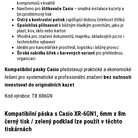
kompromisů v kvalitě
Navrženo pro
štítkovače Casio
– snadná instalace kazety a
bezproblémový tisk
Ostrý a kontrastní potisk
zajišťující dobrou čitelnost štítků
Spolehlivá přilnavost
k běžným hladkým povrchům, jako je
plast, kov, sklo nebo karton
Vhodná pro značení dokumentů, majetku, skladových pozic i
technického vybavení
Ideální pro kancelářské prostředí, logistiku i běžný provoz
Široká nabídka šířek
a
barevných variant
pro přehlednou
organizaci
Kompatibilní pásky Casio
představují praktické a ekonomické
řešení pro systematické a profesionální značení
bez nutnosti
investovat do originálních kazet
.
Kód výrobce: TB XR6GN
Kompatibilní páska s Casio XR-6GN1, 6mm x 8m
černý tisk / zelený podklad
lze použít v těchto
tiskárnách