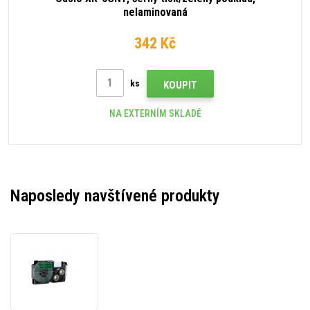
nelaminovaná
342 Kč
ks
KOUPIT
NA EXTERNÍM SKLADĚ
Naposledy navštívené produkty
Kompatibilní
páska
s
Casio