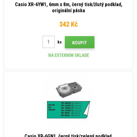
Casio XR-6YW1, 6mm x 8m, černý tisk/žlutý podklad,
originální páska
342 Kč
ks
KOUPIT
NA EXTERNÍM SKLADĚ
Casio XR-6GN1, černý tisk/zelený podklad,