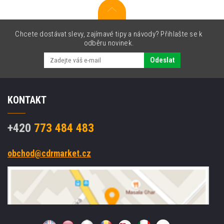
Chcete dostávat slevy, zajímavé tipy a návody? Přihlašte se k
odběru novinek.
Odeslat
KONTAKT
+420
773 484 483
obchod@cdrmarket.cz