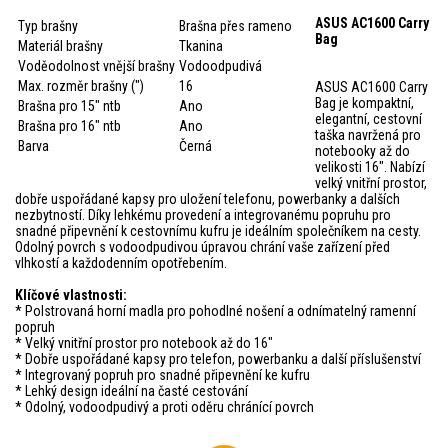
ASUS AC1600 Carry
Typ brašny
Brašna přes rameno
Bag
Materiál brašny
Tkanina
Voděodolnost vnější brašny
Vodoodpudivá
Max. rozměr brašny (")
16
ASUS AC1600 Carry
Bag je kompaktní,
Brašna pro 15" ntb
Ano
elegantní, cestovní
Brašna pro 16" ntb
Ano
taška navržená pro
Barva
Černá
notebooky až do
velikosti 16". Nabízí
velký vnitřní prostor,
dobře uspořádané kapsy pro uložení telefonu, powerbanky a dalších
nezbytností. Díky lehkému provedení a integrovanému popruhu pro
snadné připevnění k cestovnímu kufru je ideálním společníkem na cesty.
Odolný povrch s vodoodpudivou úpravou chrání vaše zařízení před
vlhkostí a každodenním opotřebením.
Klíčové vlastnosti:
* Polstrovaná horní madla pro pohodlné nošení a odnímatelný ramenní
popruh
* Velký vnitřní prostor pro notebook až do 16"
* Dobře uspořádané kapsy pro telefon, powerbanku a další příslušenství
* Integrovaný popruh pro snadné připevnění ke kufru
* Lehký design ideální na časté cestování
* Odolný, vodoodpudivý a proti oděru chránící povrch