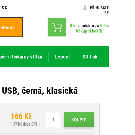
.cz
PŘIHLÁSIT
SE
0
ks
produktů za
0
Kč
hledat
Nákupní košík
ače a tiskárny štítků
Lepení
3D tisk
 USB, černá, klasická
166
Kč
KOUPIT
137
Kč (bez DPH)