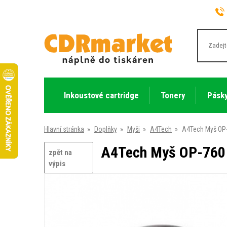
Inkoustové cartridge
Tonery
Pásky
Hlavní stránka
»
Doplňky
»
Myši
»
A4Tech
»
A4Tech Myš OP-7
A4Tech Myš OP-760 B
zpět na
výpis