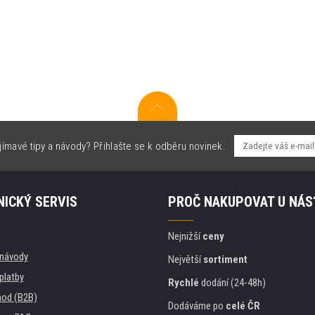
jímavé tipy a návody? Přihlašte se k odběru novinek.
ICKÝ SERVIS
PROČ NAKUPOVAT U NÁS
Nejnižší
ceny
, návody
Největší
sortiment
platby
Rychlé
dodání (24-48h)
od (B2B)
Dodáváme po
celé ČR