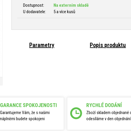
Dostupnost:
Na externím skladě
U dodavatele:
5 a více kusů
Parametry
Popis produktu
GARANCE SPOKOJENOSTI
RYCHLÉ DODÁNÍ
Garantujeme Vám, že s našimi
Zboží skladem objednané 
náplněmi budete spokojeni
odesíláme v den objednání