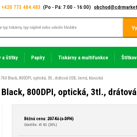
+420 773 484 483
(Po - Pá: 7:00 - 16:00)
obchod@cdrmarket
Vy
 a štítky
Papíry
Tiskárny a multifunkce
Štítkov
60 Black, 800DPI, optická, 3tl., drátová USB, černá, klasická
lack, 800DPI, optická, 3tl., drátová
Běžná cena:
207
Kč (s DPH)
Ušetříte: 41 Kč
(20%)