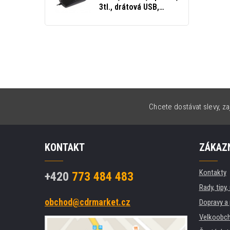
3tl., drátová USB,
černá, klasická
Chcete dostávat slevy, za
KONTAKT
ZÁKAZN
Kontakty
+420
773 484 483
Rady, tipy
obchod@cdrmarket.cz
Dopravy a 
Velkoobch