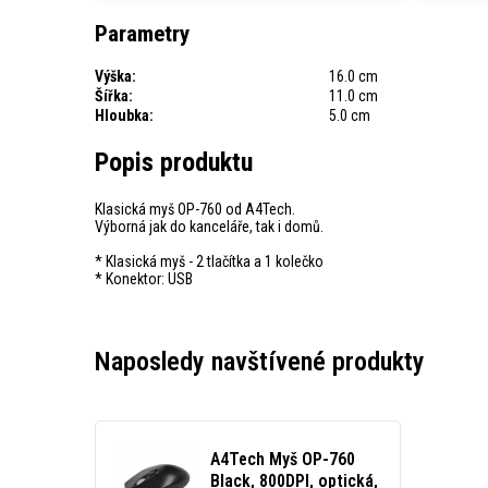
Parametry
Výška:
16.0 cm
Šířka:
11.0 cm
Hloubka:
5.0 cm
Popis produktu
Klasická myš OP-760 od A4Tech.
Výborná jak do kanceláře, tak i domů.
* Klasická myš - 2 tlačítka a 1 kolečko
* Konektor: USB
Naposledy navštívené produkty
A4Tech Myš OP-760
Black, 800DPI, optická,