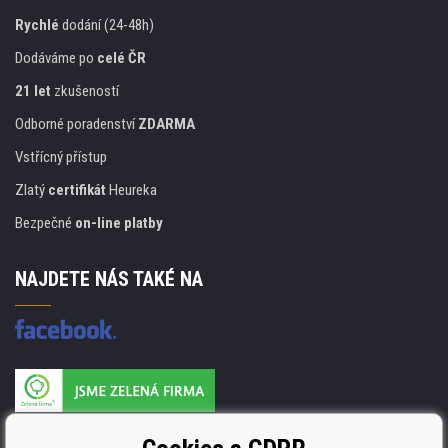
Rychlé
dodání (24-48h)
Dodáváme po
celé ČR
21 let
zkušeností
Odborné poradenství
ZDARMA
Vstřícný přístup
Zlatý
certifikát
Heureka
Bezpečné
on-line platby
NAJDETE NÁS TAKÉ NA
Výrobce náplní je držitelem certifikátu
ISO 9001. ISO 14001 a STMC.