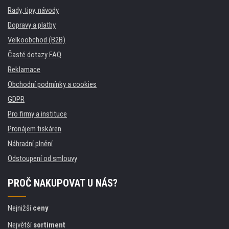
Rady, tipy, návody
Dopravy a platby
Velkoobchod (B2B)
Časté dotazy FAQ
Reklamace
Obchodní podmínky a cookies
GDPR
Pro firmy a instituce
Pronájem tiskáren
Náhradní plnění
Odstoupení od smlouvy
PROČ NAKUPOVAT U NÁS?
Nejnižší
ceny
Největší
sortiment