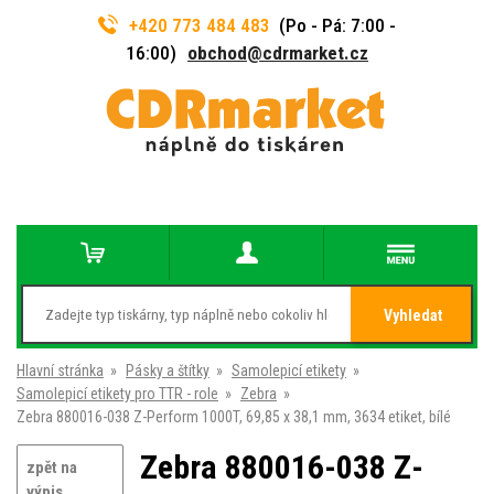
+420 773 484 483
(Po - Pá: 7:00 -
16:00)
obchod@cdrmarket.cz
Vyhledat
Hlavní stránka
»
Pásky a štítky
»
Samolepicí etikety
»
Samolepicí etikety pro TTR - role
»
Zebra
»
Zebra 880016-038 Z-Perform 1000T, 69,85 x 38,1 mm, 3634 etiket, bílé
Zebra 880016-038 Z-
zpět na
výpis