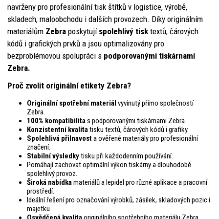
navrženy pro profesionální tisk štítků v logistice, výrobě,
skladech, maloobchodu i dalších provozech. Díky originálním
materiálům
Zebra
poskytují
spolehlivý tisk
textů, čárových
kódů i grafických prvků a jsou optimalizovány pro
bezproblémovou spolupráci s
podporovanými tiskárnami
Zebra.
Proč zvolit originální etikety Zebra?
Originální spotřební materiál
vyvinutý přímo společností
Zebra.
100% kompatibilita
s podporovanými tiskárnami Zebra.
Konzistentní kvalita
tisku textů, čárových kódů i grafiky.
Spolehlivá přilnavost
a ověřené materiály pro profesionální
značení.
Stabilní výsledky
tisku při každodenním používání.
Pomáhají zachovat optimální výkon tiskárny a dlouhodobě
spolehlivý provoz.
Široká nabídka
materiálů a lepidel pro různé aplikace a pracovní
prostředí.
Ideální řešení pro označování výrobků, zásilek, skladových pozic i
majetku.
Osvědčená kvalita
originálního spotřebního materiálu Zebra.