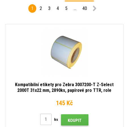
1
2
3
4
5
...
40
Kompatibilní etikety pro Zebra 3007200-T Z-Select
2000T 31x22 mm, 2890ks, papírové pro TTR, role
145 Kč
ks
KOUPIT