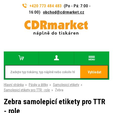
+420 773 484 483
(Po - Pá: 7:00 -
16:00)
obchod@cdrmarket.cz
Vyhledat
Hlavní stránka
»
Pásky a štítky
»
Samolepicí etikety
»
Samolepicí etikety pro TTR - role
»
Zebra
Zebra samolepicí etikety pro TTR
- role