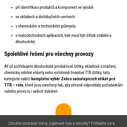
při identifikaci produktů a komponent ve výrobě
ve skladech a distribučních centrech
v chemickém a technickém průmyslu
v maloobchodních aplikacích, kde musí být štítek stabilní a
dlouhodobý
Spolehlivé řešení pro všechny provozy
Ať už potřebujete dlouhodobé produktové štítky, skladové označení,
chemicky odolné etikety nebo extrémně trvanlivé TTR štítky, tato
kategorie nabízí
kompletní výběr Zebra samolepicích etiket pro
TTR – role
, které jsou navrženy tak, aby přesně odpovídaly požadavkům
vašeho provozu i vašich tiskáren.
Chcete dostávat slevy, zajímavé tipy a návody? Přihlašte se k