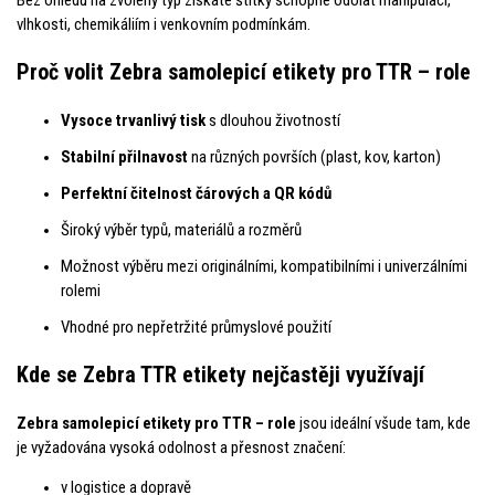
vlhkosti, chemikáliím i venkovním podmínkám.
Proč volit Zebra samolepicí etikety pro TTR – role
Vysoce trvanlivý tisk
s dlouhou životností
Stabilní přilnavost
na různých površích (plast, kov, karton)
Perfektní čitelnost čárových a QR kódů
Široký výběr typů, materiálů a rozměrů
Možnost výběru mezi originálními, kompatibilními i univerzálními
rolemi
Vhodné pro nepřetržité průmyslové použití
Kde se Zebra TTR etikety nejčastěji využívají
Zebra samolepicí etikety pro TTR – role
jsou ideální všude tam, kde
je vyžadována vysoká odolnost a přesnost značení:
v logistice a dopravě