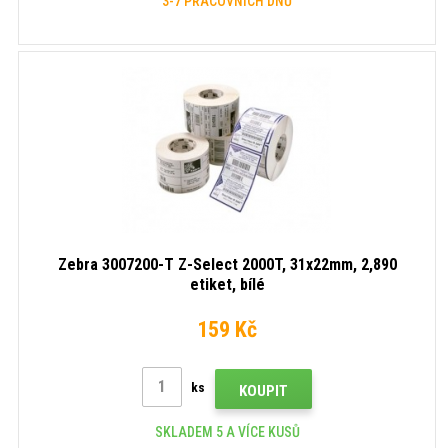
3-7 PRACOVNÍCH DNŮ
Zebra 3007200-T Z-Select 2000T, 31x22mm, 2,890
etiket, bílé
159 Kč
ks
KOUPIT
SKLADEM 5 A VÍCE KUSŮ