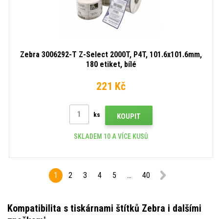
Zebra 3006292-T Z-Select 2000T, P4T, 101.6x101.6mm,
180 etiket, bílé
221 Kč
ks
KOUPIT
SKLADEM 10 A VÍCE KUSŮ
1
2
3
4
5
...
40
Kompatibilita s tiskárnami štítků Zebra i dalšími