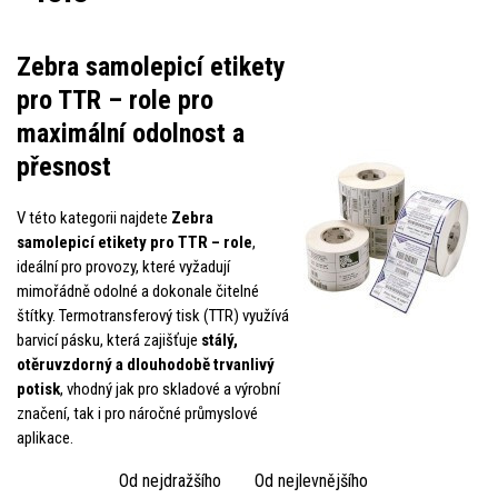
Zebra samolepicí etikety
pro TTR – role pro
maximální odolnost a
přesnost
V této kategorii najdete
Zebra
samolepicí etikety pro TTR – role
,
ideální pro provozy, které vyžadují
mimořádně odolné a dokonale čitelné
štítky. Termotransferový tisk (TTR) využívá
barvicí pásku, která zajišťuje
stálý,
otěruvzdorný a dlouhodobě trvanlivý
potisk
, vhodný jak pro skladové a výrobní
značení, tak i pro náročné průmyslové
aplikace.
Od nejdražšího
Od nejlevnějšího