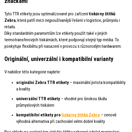
značkami
Tyto TTR etikety jsou optimalizované pro zařízení
tiskárny štítků
Zebra
, která patří mezi nejpoužívanější řešení v logistice, průmyslu i
retailu.
Díky standardním parametrům lze etikety použít také v jiných
termotransferových tiskárnách, které podporují stejný typ média. To
poskytuje flexibilitu při nasazení v provozu s různorodým hardwarem.
Originální, univerzální i kompatibilní varianty
V nabídce této kategorie najdete:
originální Zebra TTR etikety
– maximální jistota kompatibility
a kvality
univerzální TTR etikety
– vhodné pro širokou škálu
průmyslových tiskáren
kompatibilní etikety pro
tiskárny štítků Zebra
– cenově
výhodná alternativa při zachování velmi dobré kvality
Bez ohledu na zvolený typ získáte štítky schopné odolat manipulaci,