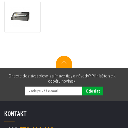
Zebra
800077-
751EM,
ZXP
7
series
ribbon
Chcete dostávat slevy, zajímavé tipy a návody? Přihlašte se k
odběru novinek.
Odeslat
KONTAKT