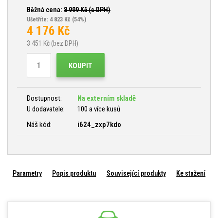
Běžná cena:
8 999
Kč (s DPH)
Ušetříte: 4 823 Kč
(54%)
4 176
Kč
3 451
Kč (bez DPH)
KOUPIT
Dostupnost:
Na externím skladě
U dodavatele:
100 a více kusů
Náš kód:
i624_zxp7kdo
Parametry
Popis produktu
Související produkty
Ke stažení