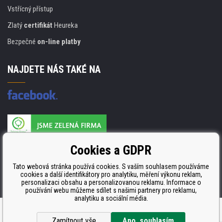
Vstřícný přístup
Zlatý
certifikát
Heureka
Bezpečné
on-line platby
NAJDETE NÁS TAKÉ NA
Výrobce náplní je držitelem certifikátu
Cookies a GDPR
ISO 9001. ISO 14001 a STMC.
Tato webová stránka používá cookies. S vaším souhlasem používáme
cookies a další identifikátory pro analytiku, měření výkonu reklam,
personalizaci obsahu a personalizovanou reklamu. Informace o
používání webu můžeme sdílet s našimi partnery pro reklamu,
analytiku a sociální média.
Tvorba a pronájem eshopů
BINARGON.cz
Zamítnout vše
Ano, souhlasím