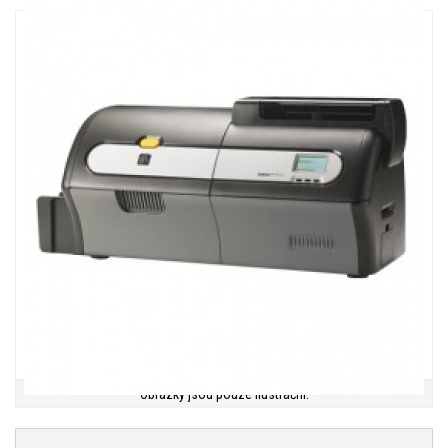
Obrázky jsou pouze ilustrační.