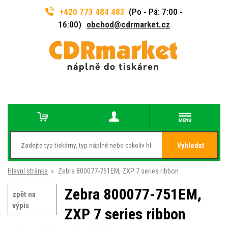
+420 773 484 483
(Po - Pá: 7:00 -
16:00)
obchod@cdrmarket.cz
Vyhledat
Hlavní stránka
»
Zebra 800077-751EM, ZXP 7 series ribbon
Zebra 800077-751EM,
zpět na
výpis
ZXP 7 series ribbon