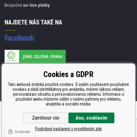
Bezpečné
on-line platby
NAJDETE NÁS TAKÉ NA
Výrobce náplní je držitelem certifikátu
Cookies a GDPR
ISO 9001. ISO 14001 a STMC.
Tato webová stránka používá cookies. S vaším souhlasem používáme
cookies a další identifikátory pro analytiku, měření výkonu reklam,
personalizaci obsahu a personalizovanou reklamu. Informace o
používání webu můžeme sdílet s našimi partnery pro reklamu,
analytiku a sociální média.
WWW stránky
dodal
BINARGON.cz
Zamítnout vše
Ano, souhlasím
Podrobné nastavení s vysvětlením zde
Soukromí
© Všechna práva vyhrazena CDRmarket.cz -
tonery a cartridge