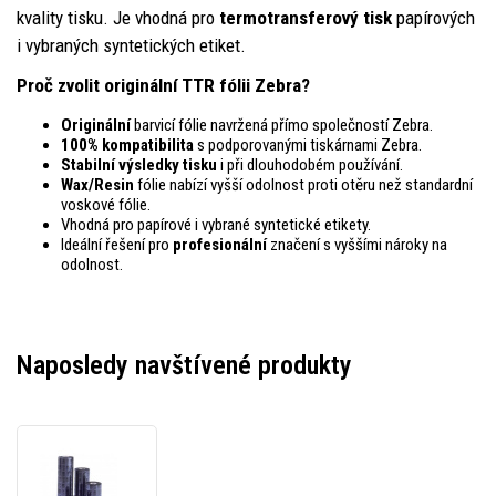
kvality tisku. Je vhodná pro
termotransferový tisk
papírových
i vybraných syntetických etiket.
Proč zvolit originální TTR fólii Zebra?
Originální
barvicí fólie navržená přímo společností Zebra.
100% kompatibilita
s podporovanými tiskárnami Zebra.
Stabilní výsledky tisku
i při dlouhodobém používání.
Wax/Resin
fólie nabízí vyšší odolnost proti otěru než standardní
voskové fólie.
Vhodná pro papírové i vybrané syntetické etikety.
Ideální řešení pro
profesionální
značení s vyššími nároky na
odolnost.
Naposledy navštívené produkty
Zebra
03200BK08045