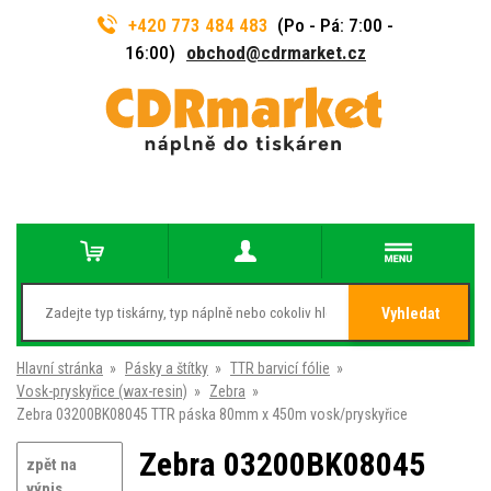
+420 773 484 483
(Po - Pá: 7:00 -
16:00)
obchod@cdrmarket.cz
Vyhledat
Hlavní stránka
»
Pásky a štítky
»
TTR barvicí fólie
»
Vosk-pryskyřice (wax-resin)
»
Zebra
»
Zebra 03200BK08045 TTR páska 80mm x 450m vosk/pryskyřice
Zebra 03200BK08045
zpět na
výpis