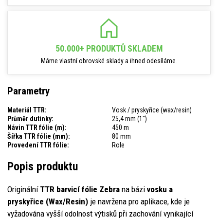
50.000+ PRODUKTŮ SKLADEM
Máme vlastní obrovské sklady a ihned odesíláme.
Parametry
Materiál TTR:
Vosk / pryskyřice (wax/resin)
Průměr dutinky:
25,4 mm (1")
Návin TTR fólie (m):
450 m
Šířka TTR fólie (mm):
80 mm
Provedení TTR fólie:
Role
Popis produktu
Originální
TTR barvicí fólie Zebra
na bázi
vosku a
pryskyřice (Wax/Resin)
je navržena pro aplikace, kde je
vyžadována vyšší odolnost výtisků při zachování vynikající