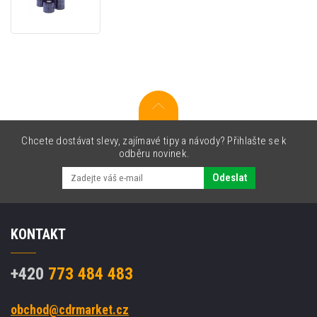
TTR
páska
80mm
x
450m
vosk/pryskyřice
Chcete dostávat slevy, zajímavé tipy a návody? Přihlašte se k
odběru novinek.
Odeslat
KONTAKT
+420
773 484 483
obchod@cdrmarket.cz