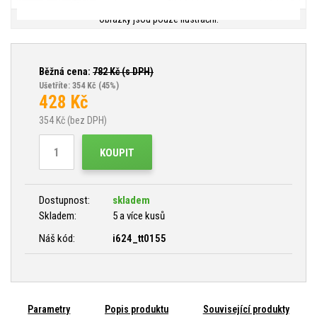
Obrázky jsou pouze ilustrační.
Běžná cena:
782
Kč (s DPH)
Ušetříte: 354 Kč
(45%)
428
Kč
354
Kč (bez DPH)
KOUPIT
Dostupnost:
skladem
Skladem:
5 a více kusů
Náš kód:
i624_tt0155
Parametry
Popis produktu
Související produkty