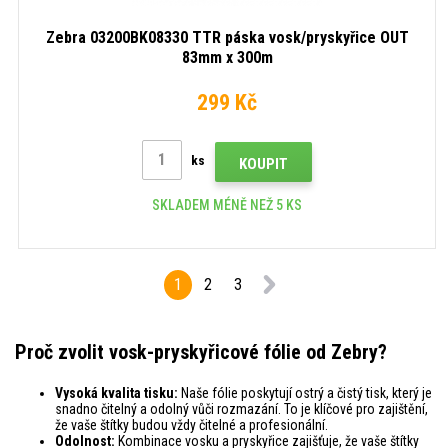
Zebra 03200BK08330 TTR páska vosk/pryskyřice OUT
83mm x 300m
299 Kč
ks
KOUPIT
SKLADEM MÉNĚ NEŽ 5 KS
1
2
3
Proč zvolit vosk-pryskyřicové fólie od Zebry?
Vysoká kvalita tisku:
Naše fólie poskytují ostrý a čistý tisk, který je
snadno čitelný a odolný vůči rozmazání. To je klíčové pro zajištění,
že vaše štítky budou vždy čitelné a profesionální.
Odolnost:
Kombinace vosku a pryskyřice zajišťuje, že vaše štítky