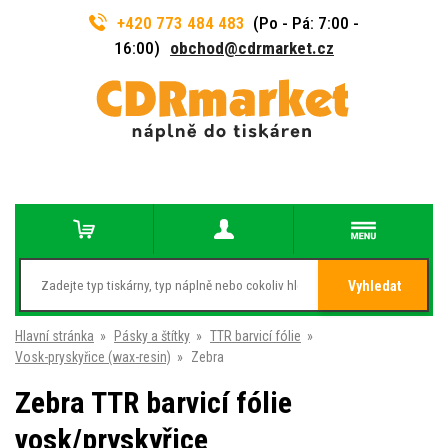
+420 773 484 483
(Po - Pá: 7:00 -
16:00)
obchod@cdrmarket.cz
Vyhledat
Hlavní stránka
»
Pásky a štítky
»
TTR barvicí fólie
»
Vosk-pryskyřice (wax-resin)
»
Zebra
Zebra TTR barvicí fólie
vosk/pryskyřice