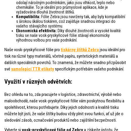
odolají náročným podmínkám, jako jsou vlhkost, teplo nebo
chemikálie. To je ideální pro průmyslové aplikace, kde je
vyžadována dlouhá životnost štítků.
Kompatibilita:
Fólie Zebra jsou navrženy tak, aby byly kompatibilní
s širokou škálou tiskáren, což zajišťuje snadnou integraci do
vašeho stávajícího systému.
Ekonomická efektivita:
Díky dlouhé životnosti a vysoké kvalitě
tisku se naše vosk-pryskyřicové fólie stávají ekonomicky
výhodnou volbou pro vaše podnikání.
Naše vosk-pryskyřicové fólie pro
tiskárny štítků Zebra
jsou ideální pro
tisk na různé typy materiálů, včetně papíru, syntetických materiálů a
dalších speciálních povrchů. To znamená, že můžete snadno přizpůsobit
své
samolepicí TTR etikety
specifickým potřebám vašeho podnikání.
Využití v různých odvětvích:
Bez ohledu na to, zda pracujete v logistice, zdravotnictví, výrobě nebo
maloobchodě, naše vosk-pryskyřicové fólie vám poskytnou flexibilitu a
spolehlivost, kterou potřebujete. Díky jejich odolnosti a kvalitě tisku
můžete být jisti, že vaše štítky budou vždy plnit svou funkci, ať už jde o
sledování zásob, označování produktů nebo zajištění bezpečnosti.
Vyberte si
vosk-pryskyřicové fólie od Zebry
a získejte jistotu, že