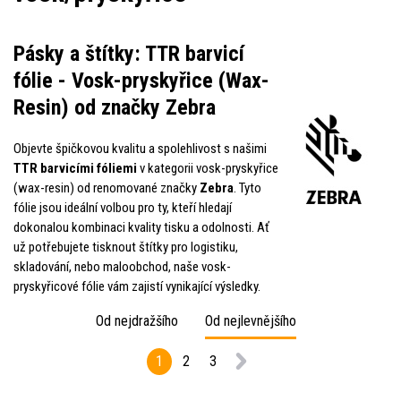
Pásky a štítky: TTR barvicí
fólie - Vosk-pryskyřice (Wax-
Resin) od značky Zebra
Objevte špičkovou kvalitu a spolehlivost s našimi
TTR barvicími fóliemi
v kategorii vosk-pryskyřice
(wax-resin) od renomované značky
Zebra
. Tyto
fólie jsou ideální volbou pro ty, kteří hledají
dokonalou kombinaci kvality tisku a odolnosti. Ať
už potřebujete tisknout štítky pro logistiku,
skladování, nebo maloobchod, naše vosk-
pryskyřicové fólie vám zajistí vynikající výsledky.
Od nejdražšího
Od nejlevnějšího
1
2
3