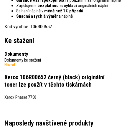
Garance Vaší spokojenosti
s použitím naší originální náplně
Zajišťujeme
bezplatnou recyklaci
originálních náplní
Selhaní náplně v
méně než 1% případů
Snadná a rychlá výměna
náplně
Kód výrobce: 106R00652
Ke stažení
Dokumenty
Dokumenty ke stažení
Návod
Xerox 106R00652 černý (black) originální
toner
lze použít v těchto tiskárnách
Xerox Phaser 7750
Naposledy navštívené produkty