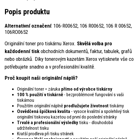
Popis produktu
Alternativní označení
: 106-R00652, 106 R00652, 106 R 00652,
106RO0652
Originální toner pro tiskárnu Xerox.
Skvělá volba pro
každodenní tisk
obchodních dokumentů, faktur, tabulek, grafů
nebo obrázků. Díky tonerovým kazetám Xerox vytisknete vše co
potřebujete snadno a v profesionální kvalitě.
Proč koupit naši originální náplň?
Originální toner = záruka
přímo od výrobce tiskárny
100 % použití v tiskárně
- bezproblémové fungování s vaši
tiskárnou
Použitím originální náplně
prodlužujete životnost
tiskárny
Osvědčená špičková kvalita
- vysoce kvalitní a spolehlivý tisk
originální tiskovou kazetou od první do poslední stránky
Trvalé a profesionální výsledky
tisku - dlouhodobá
udržitelnost tisku
Kratší prodleva při tisku stránek