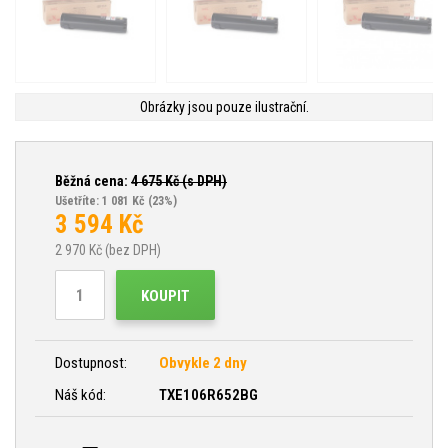
Obrázky jsou pouze ilustrační.
Běžná cena:
4 675
Kč (s DPH)
Ušetříte: 1 081 Kč
(23%)
3 594
Kč
2 970
Kč (bez DPH)
KOUPIT
Dostupnost:
Obvykle 2 dny
Náš kód:
TXE106R652BG