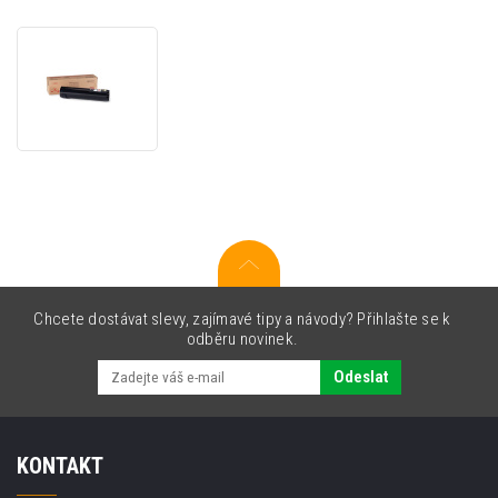
Xerox
106R00652
černý
(black)
originální
toner
Chcete dostávat slevy, zajímavé tipy a návody? Přihlašte se k
odběru novinek.
Odeslat
KONTAKT