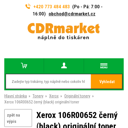
+420 773 484 483
(Po - Pá: 7:00 -
16:00)
obchod@cdrmarket.cz
Vyhledat
Hlavní stránka
»
Tonery
»
Xerox
»
Originální tonery
»
Xerox 106R00652 černý (black) originální toner
Xerox 106R00652 černý
zpět na
výpis
(black) originální toner