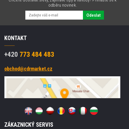
Chcete dostávat slevy, zajímavé tipy a návody? Přihlašte se k
odběru novinek.
Odeslat
KONTAKT
+420
773 484 483
obchod@cdrmarket.cz
ZÁKAZNICKÝ SERVIS