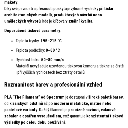
makety
.
Díky své pevnosti a přesnosti poskytuje výborné výsledky při
tisku
architektonických modelů, produktových návrhů nebo
uměleckých výtvorů
, kde je klíčová
vizuální kvalita
.
Doporučené tiskové parametry:
Teplota trysky:
195–215 °C
Teplota podložky:
0–60 °C
Rychlost tisku:
50–80 mm/s
Materiál nevyžaduje uzavřenou tiskovou komoru a tiskne se čistě
i při vyšších rychlostech bez ztráty detailů.
Rozmanitost barev a profesionální vzhled
PLA “The Filament” od Spectrum
je dostupné v
široké paletě barev
,
od
klasických odstínů
až po
moderní metalické, matné nebo
pastelové varianty
. Každý filament je
precizně navinut, vakuově
zabalen a opatřen vysoušedlem
, což garantuje
konzistentní tiskové
výsledky po celou dobu používání
.