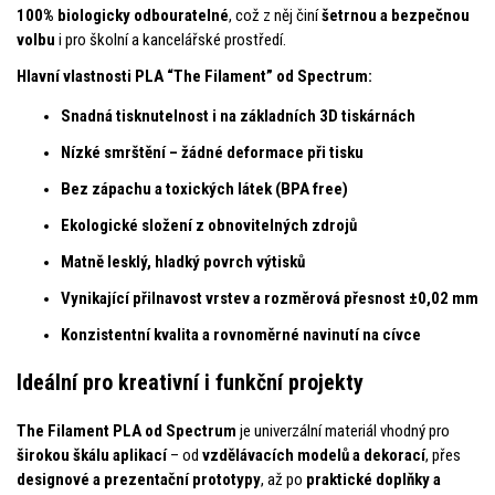
100% biologicky odbouratelné
, což z něj činí
šetrnou a bezpečnou
volbu
i pro školní a kancelářské prostředí.
Hlavní vlastnosti PLA “The Filament” od Spectrum:
Snadná tisknutelnost i na základních 3D tiskárnách
Nízké smrštění – žádné deformace při tisku
Bez zápachu a toxických látek (BPA free)
Ekologické složení z obnovitelných zdrojů
Matně lesklý, hladký povrch výtisků
Vynikající přilnavost vrstev a rozměrová přesnost ±0,02 mm
Konzistentní kvalita a rovnoměrné navinutí na cívce
Ideální pro kreativní i funkční projekty
The Filament PLA od Spectrum
je univerzální materiál vhodný pro
širokou škálu aplikací
– od
vzdělávacích modelů a dekorací
, přes
designové a prezentační prototypy
, až po
praktické doplňky a