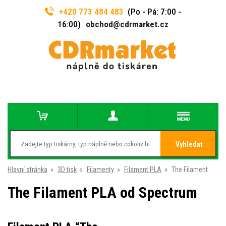
+420 773 484 483
(Po - Pá: 7:00 -
16:00)
obchod@cdrmarket.cz
Vyhledat
Hlavní stránka
»
3D tisk
»
Filamenty
»
Filament PLA
»
The Filament
The Filament PLA od Spectrum