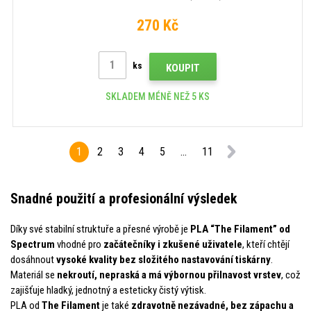
270 Kč
ks
KOUPIT
SKLADEM MÉNĚ NEŽ 5 KS
1
2
3
4
5
...
11
Snadné použití a profesionální výsledek
Díky své stabilní struktuře a přesné výrobě je
PLA “The Filament” od
Spectrum
vhodné pro
začátečníky i zkušené uživatele
, kteří chtějí
dosáhnout
vysoké kvality bez složitého nastavování tiskárny
.
Materiál se
nekroutí, nepraská a má výbornou přilnavost vrstev
, což
zajišťuje hladký, jednotný a esteticky čistý výtisk.
PLA od
The Filament
je také
zdravotně nezávadné, bez zápachu a