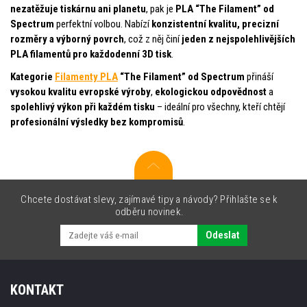
nezatěžuje tiskárnu ani planetu
, pak je
PLA “The Filament” od
Spectrum
perfektní volbou. Nabízí
konzistentní kvalitu, precizní
rozměry a výborný povrch
, což z něj činí
jeden z nejspolehlivějších
PLA filamentů pro každodenní 3D tisk
.
Kategorie
Filamenty PLA
“The Filament” od Spectrum
přináší
vysokou kvalitu evropské výroby
,
ekologickou odpovědnost
a
spolehlivý výkon při každém tisku
– ideální pro všechny, kteří chtějí
profesionální výsledky bez kompromisů
.
Chcete dostávat slevy, zajímavé tipy a návody? Přihlašte se k
odběru novinek.
Odeslat
KONTAKT