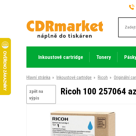
Inkoustové cartridge
Tonery
Pásky
Hlavní stránka
»
Inkoustové cartridge
»
Ricoh
»
Originální ca
Ricoh 100 257064 azu
zpět na
výpis