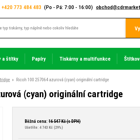
+420 773 484 483
(Po - Pá: 7:00 - 16:00)
obchod@cdrmarket
Vy
 a štítky
Papíry
Tiskárny a multifunkce
Štítkov
rtridge
»
Ricoh 100 257064 azurová (cyan) originální cartridge
rová (cyan) originální cartridge
Běžná cena:
16 547
Kč (s DPH)
Ušetříte: 4 743 Kč
(29%)