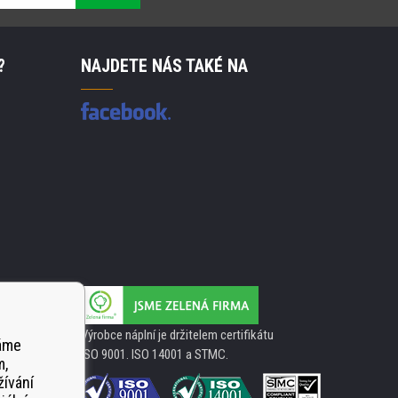
?
NAJDETE NÁS TAKÉ NA
Výrobce náplní je držitelem certifikátu
váme
ISO 9001. ISO 14001 a STMC.
m,
žívání