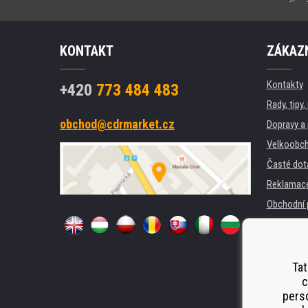
KONTAKT
ZÁKAZN
Kontakty
+420
773 484 483
Rady, tipy
obchod@cdrmarket.cz
Dopravy a 
Velkoobch
Časté dot
Reklamac
Obchodní 
GDPR
Pro firmy 
Pronájem 
Tat
c
Náhradní p
perso
Odstoupen