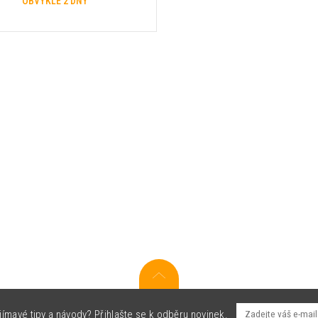
OBVYKLE 2 DNY
jímavé tipy a návody? Přihlašte se k odběru novinek.