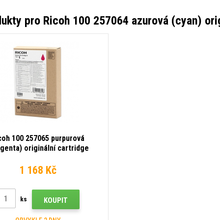
dukty pro
Ricoh 100 257064 azurová (cyan) orig
coh 100 257065 purpurová
genta) originální cartridge
1 168 Kč
ks
KOUPIT