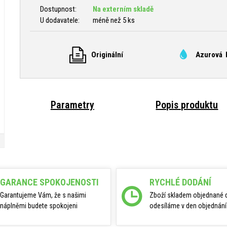
Dostupnost:
Na externím skladě
U dodavatele:
méně než 5 ks
Originální
Azurová 
Parametry
Popis produktu
GARANCE SPOKOJENOSTI
RYCHLÉ DODÁNÍ
Garantujeme Vám, že s našimi
Zboží skladem objednané 
náplněmi budete spokojeni
odesíláme v den objednání