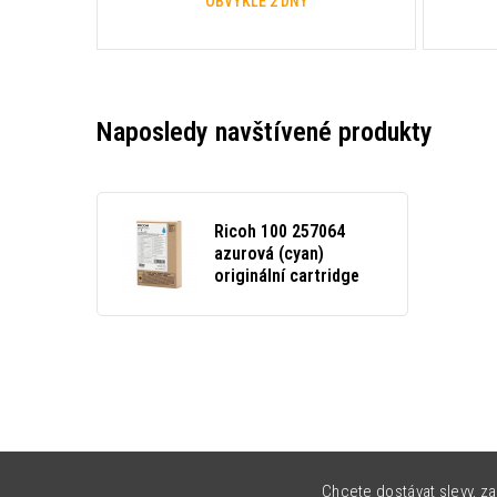
OBVYKLE 2 DNY
Naposledy navštívené produkty
Ricoh 100 257064
azurová (cyan)
originální cartridge
Chcete dostávat slevy, za