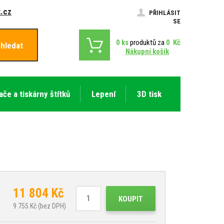
.cz
PŘIHLÁSIT
SE
0
ks
produktů za
0
Kč
hledat
Nákupní košík
ače a tiskárny štítků
Lepení
3D tisk
11 804
Kč
KOUPIT
9 755
Kč (bez DPH)