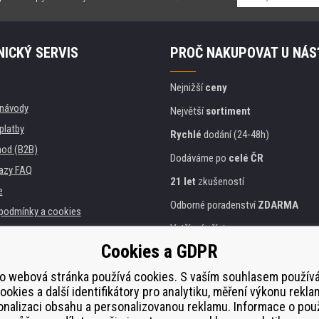
ICKÝ SERVIS
PROČ NAKUPOVAT U NÁS
Nejnižší
ceny
, návody
Největší
sortiment
platby
Rychlé
dodání (24-48h)
od (B2B)
Dodáváme po
celé ČR
azy FAQ
21 let
zkušeností
e
Odborné poradenství
ZDARMA
podmínky a cookies
Vstřícný přístup
Cookies a GDPR
Zlatý
certifikát
Heureka
a instituce
tiskáren
o webová stránka používá cookies. S vaším souhlasem použí
Bezpečné
on-line platby
ookies a další identifikátory pro analytiku, měření výkonu rekla
lnění
nalizaci obsahu a personalizovanou reklamu. Informace o pou
í od smlouvy