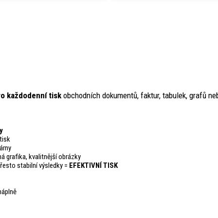
ro každodenní tisk
obchodních dokumentů, faktur, tabulek, grafů n
y
tisk
árny
ná grafika, kvalitnější obrázky
přesto stabilní výsledky =
EFEKTIVNÍ TISK
náplně