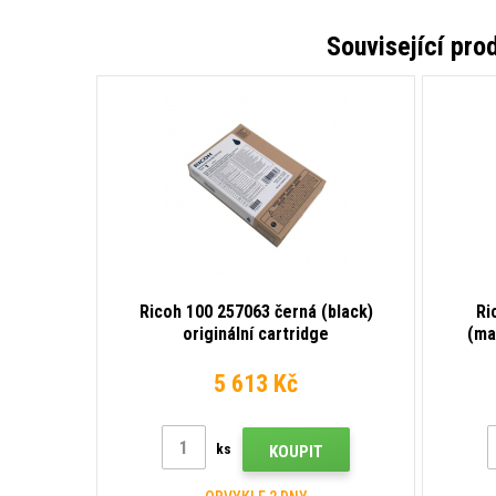
Související pro
Ricoh 100 257063 černá (black)
Ri
originální cartridge
(ma
5 613 Kč
ks
KOUPIT