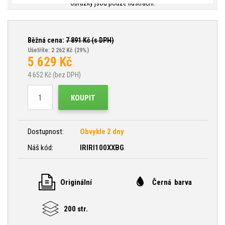
Obrázky jsou pouze ilustrační.
Běžná cena:
7 891
Kč (s DPH)
Ušetříte: 2 262 Kč
(29%)
5 629
Kč
4 652
Kč (bez DPH)
KOUPIT
Dostupnost:
Obvykle 2 dny
Náš kód:
IRIRI100XXBG
Originální
Černá barva
200 str.