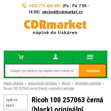
+420 773 484 483
(Po - Pá: 7:00 -
16:00)
obchod@cdrmarket.cz
Vyhledat
Hlavní stránka
»
Inkoustové cartridge
»
Ricoh
»
Originální cartridge
»
Ricoh 100 257063 černá (black) originální cartridge
Ricoh 100 257063 černá
zpět na
výpis
(black) originální