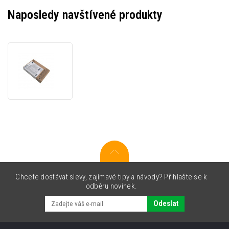
Naposledy navštívené produkty
Ricoh
100
257063
černá
(black)
originální
cartridge
Chcete dostávat slevy, zajímavé tipy a návody? Přihlašte se k
odběru novinek.
Odeslat