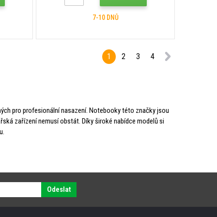
7-10 DNŮ
1
2
3
4
ných pro profesionální nasazení. Notebooky této značky jsou
řská zařízení nemusí obstát. Díky široké nabídce modelů si
u.
Odeslat