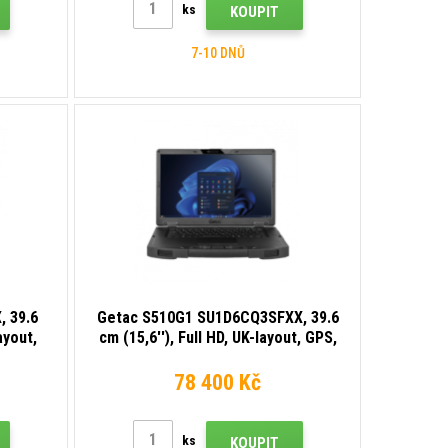
ks
KOUPIT
7-10 DNŮ
 39.6
Getac S510G1 SU1D6CQ3SFXX, 39.6
ayout,
cm (15,6''), Full HD, UK-layout, GPS,
i (Wi-
USB, BT, Ethernet, Wi-Fi (Wi-Fi), 4G,
o
SSD, Win. 11 Pro
78 400 Kč
ks
KOUPIT