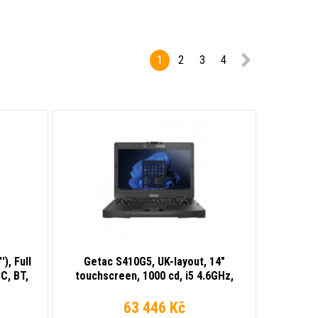
1
2
3
4
), Full
Getac S410G5, UK-layout, 14"
C, BT,
touchscreen, 1000 cd, i5 4.6GHz,
zen AI 5
16GB RAM, 512GB SSD, Win 11 Pro,
ack
MIL-STD-810H, IP53, Wi-Fi 6E,
63 446 Kč