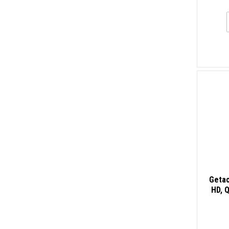
Bluet
Getac
HD, 
Ethern