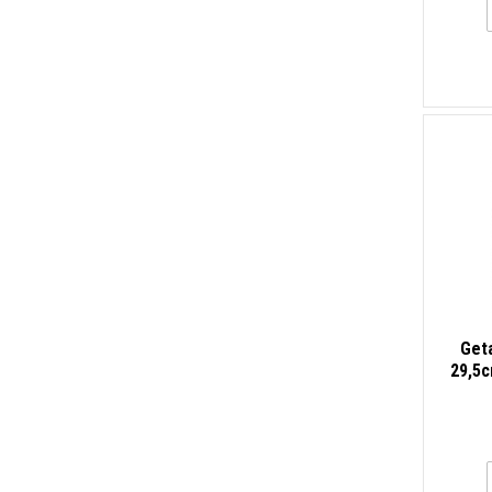
Get
29,5c
Chip,