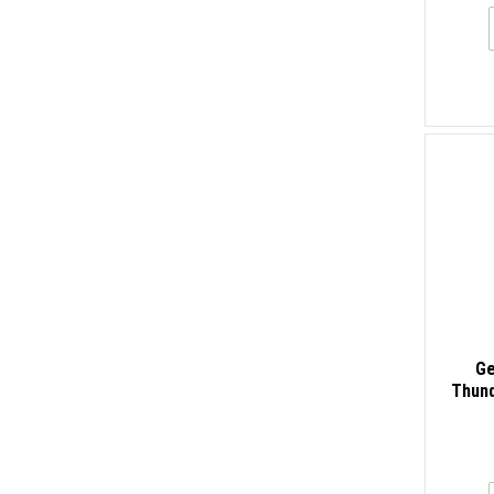
Ge
Thunde
HD, 