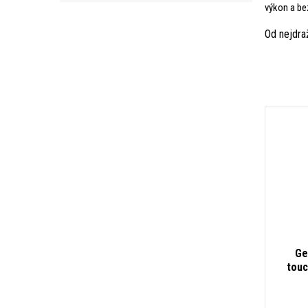
výkon a be
Od nejdra
Ge
touc
16GB 
IP