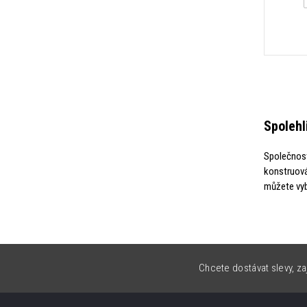
Spolehl
Společnost
konstruová
můžete vyb
Chcete dostávat slevy, za