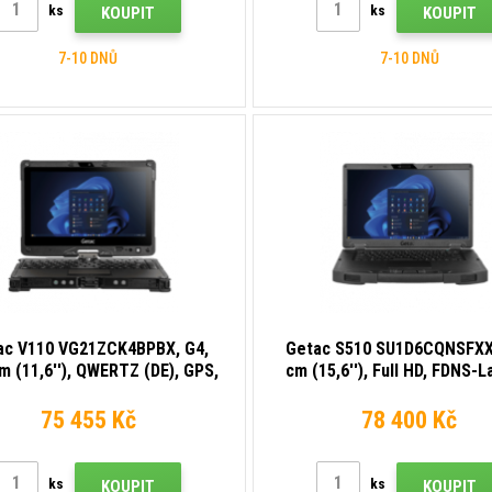
ks
ks
KOUPIT
KOUPIT
7-10 DNŮ
7-10 DNŮ
ac V110 VG21ZCK4BPBX, G4,
Getac S510 SU1D6CQNSFXX,
m (11,6''), QWERTZ (DE), GPS,
cm (15,6''), Full HD, FDNS-L
 USB, RS232, BT, Ethernet, Wi-
GPS, USB, BT, Ethernet, Wi-F
Fi, 4G, SSD, Win. 10 Pro
Fi), 4G, SSD, Win. 11 Pr
75 455 Kč
78 400 Kč
ks
ks
KOUPIT
KOUPIT