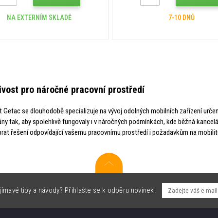
NA EXTERNÍM SKLADĚ
7-10 DNŮ
ivost pro náročné pracovní prostředí
 Getac se dlouhodobě specializuje na vývoj odolných mobilních zařízení urče
ny tak, aby spolehlivě fungovaly i v náročných podmínkách, kde běžná kancelá
rat řešení odpovídající vašemu pracovnímu prostředí i požadavkům na mobilit
jímavé tipy a návody? Přihlašte se k odběru novinek.