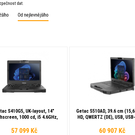
zpečnost dat.
žšího
Od nejlevnějšího
tac S410G5, UK-layout, 14"
Getac S510AD, 39.6 cm (15,6''
hscreen, 1000 cd, i5 4.6GHz,
HD, QWERTZ (DE), USB, USB-
RAM, 256GB SSD, Win 11 Pro,
Ethernet, Wi-Fi (Wi-Fi 7), Ry
53, MIL-STD-810H, Wi-Fi 6E,
340, SSD, Win. 11 Pro, bl
57 099 Kč
60 907 Kč