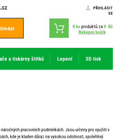
.cz
PŘIHLÁSIT
SE
0
ks
produktů za
0
Kč
hledat
Nákupní košík
ače a tiskárny štítků
Lepení
3D tisk
 v náročných pracovních podmínkách. Jsou určeny pro využití v
žbách, kde je kladen důraz na vysokou odolnost, spolehlivý