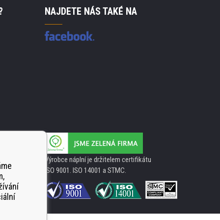
?
NAJDETE NÁS TAKÉ NA
Výrobce náplní je držitelem certifikátu
váme
ISO 9001. ISO 14001 a STMC.
m,
žívání
iální