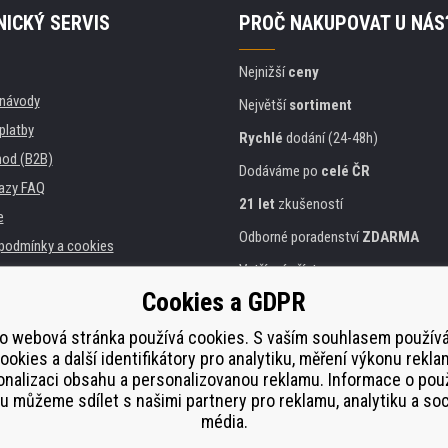
ICKÝ SERVIS
PROČ NAKUPOVAT U NÁS
Nejnižší
ceny
, návody
Největší
sortiment
platby
Rychlé
dodání (24-48h)
od (B2B)
Dodáváme po
celé ČR
azy FAQ
21 let
zkušeností
e
Odborné poradenství
ZDARMA
podmínky a cookies
Vstřícný přístup
Cookies a GDPR
Zlatý
certifikát
Heureka
a instituce
tiskáren
Bezpečné
on-line platby
o webová stránka používá cookies. S vaším souhlasem použí
ookies a další identifikátory pro analytiku, měření výkonu rekla
lnění
nalizaci obsahu a personalizovanou reklamu. Informace o pou
í od smlouvy
 můžeme sdílet s našimi partnery pro reklamu, analytiku a soc
média.