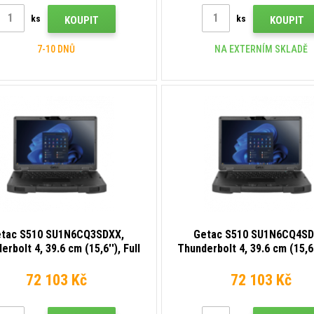
bright 1000 cd display, Q
backlight keyboard.
ks
ks
KOUPIT
KOUPIT
7-10 DNŮ
NA EXTERNÍM SKLADĚ
tac S510 SU1N6CQ3SDXX,
Getac S510 SU1N6CQ4SD
rbolt 4, 39.6 cm (15,6''), Full
Thunderbolt 4, 39.6 cm (15,6''
UK-layout, USB, BT, Ethernet,
HD, QWERTZ (DE), USB, 
Wi-Fi, SSD, Win. 11 Pro
Ethernet, Wi-Fi, SSD, Win. 
72 103 Kč
72 103 Kč