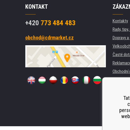
KONTAKT
ZÁKAZN
Kontakty
+420
773 484 483
Rady, tipy
obchod@cdrmarket.cz
Dopravy a 
Velkoobch
Časté dot
Reklamac
Obchodní 
GDPR
Pro firmy 
Pronájem 
Tat
c
Náhradní p
perso
Odstoupen
webu