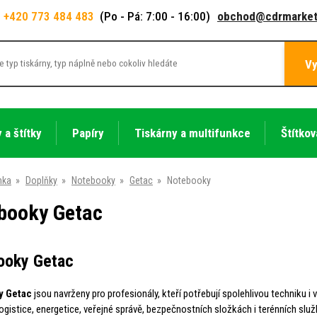
+420 773 484 483
(Po - Pá: 7:00 - 16:00)
obchod@cdrmarket
Vy
 a štítky
Papíry
Tiskárny a multifunkce
Štítkov
nka
»
Doplňky
»
Notebooky
»
Getac
»
Notebooky
booky Getac
ooky Getac
y Getac
jsou navrženy pro profesionály, kteří potřebují spolehlivou techniku i
logistice, energetice, veřejné správě, bezpečnostních složkách i terénních slu