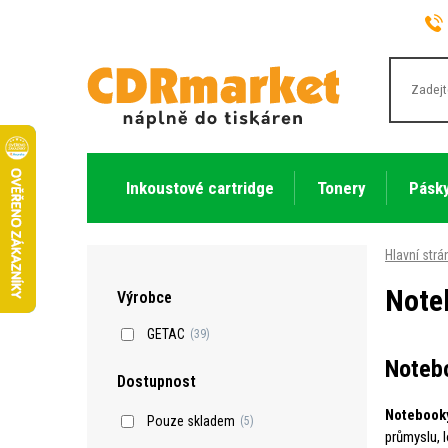
Inkoustové cartridge
Tonery
Pásky
Hlavní strá
Note
Výrobce
GETAC
(39)
Noteb
Dostupnost
Notebook
Pouze skladem
(5)
průmyslu, 