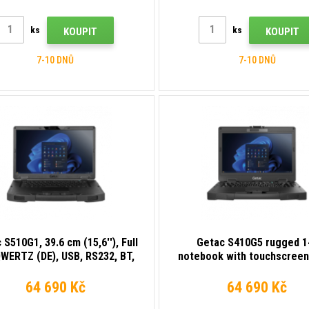
ooth 5.3, HDMI, Thunderbolt 4,
backlit keyboard.
ks
ks
KOUPIT
KOUPIT
7-10 DNŮ
7-10 DNŮ
 S510G1, 39.6 cm (15,6''), Full
Getac S410G5 rugged 1
QWERTZ (DE), USB, RS232, BT,
notebook with touchscreen,
et, Wi-Fi (Wi-Fi), SSD, Win. 11
Core i5 4.6GHz, 16GB RAM,
Pro
SSD, Windows 11 Pro, MIL
64 690 Kč
64 690 Kč
810H, IP53, Wi-Fi 6E, Thunder