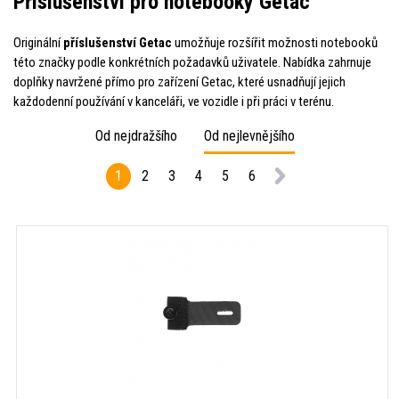
Příslušenství pro notebooky Getac
Originální
příslušenství Getac
umožňuje rozšířit možnosti notebooků
této značky podle konkrétních požadavků uživatele. Nabídka zahrnuje
doplňky navržené přímo pro zařízení Getac, které usnadňují jejich
každodenní používání v kanceláři, ve vozidle i při práci v terénu.
Od nejdražšího
Od nejlevnějšího
1
2
3
4
5
6