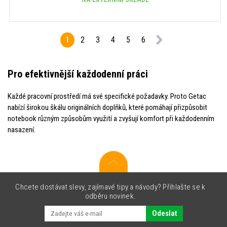
1
2
3
4
5
6
Pro efektivnější každodenní práci
Každé pracovní prostředí má své specifické požadavky. Proto Getac
nabízí širokou škálu originálních doplňků, které pomáhají přizpůsobit
notebook různým způsobům využití a zvyšují komfort při každodenním
nasazení.
Chcete dostávat slevy, zajímavé tipy a návody? Přihlašte se k
odběru novinek.
Odeslat