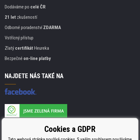
Dodáváme po
celé ČR
21 let
zkušeností
Odborné poradenství
ZDARMA
Vstřícný přístup
Zlatý
certifikát
Heureka
Bezpečné
on-line platby
NAJDETE NÁS TAKÉ NA
Výrobce náplní je držitelem certifikátu
Cookies a GDPR
ISO 9001. ISO 14001 a STMC.
Tato webová stránka používá cookies. S vaším souhlasem používáme