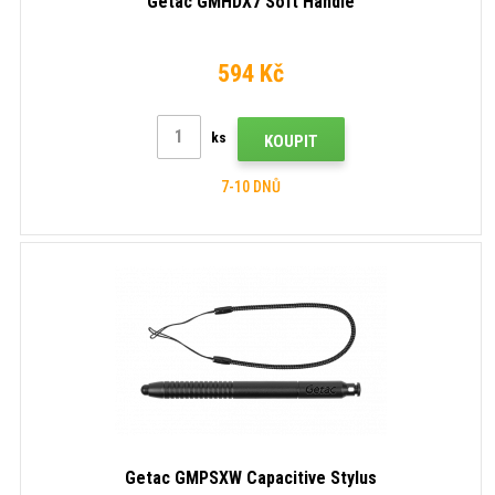
Getac GMHDX7 Soft Handle
594 Kč
ks
KOUPIT
7-10 DNŮ
Getac GMPSXW Capacitive Stylus