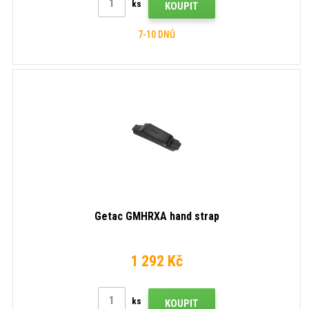
ks
KOUPIT
7-10 DNŮ
Getac GMHRXA hand strap
1 292 Kč
ks
KOUPIT