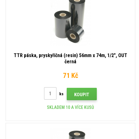
TTR páska, pryskyřičná (resin) 56mm x 74m, 1/2", OUT
černá
71 Kč
ks
KOUPIT
SKLADEM 10 A VÍCE KUSŮ