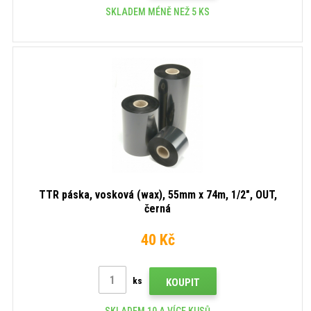
SKLADEM MÉNĚ NEŽ 5 KS
TTR páska, vosková (wax), 55mm x 74m, 1/2", OUT,
černá
40 Kč
ks
KOUPIT
SKLADEM 10 A VÍCE KUSŮ