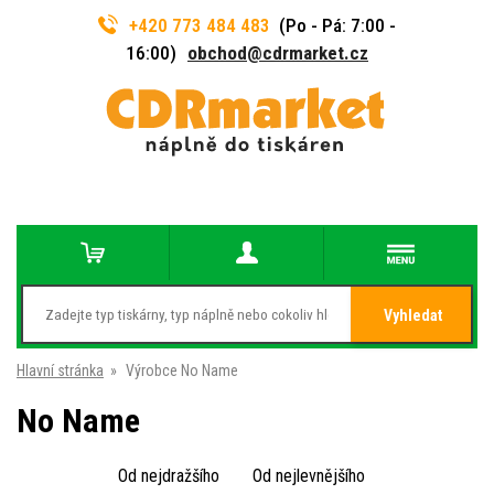
+420 773 484 483
(Po - Pá: 7:00 -
16:00)
obchod@cdrmarket.cz
Vyhledat
Hlavní stránka
»
Výrobce No Name
No Name
Od nejdražšího
Od nejlevnějšího