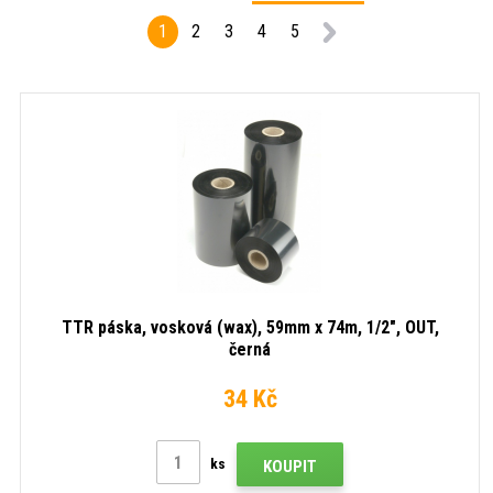
1
2
3
4
5
TTR páska, vosková (wax), 59mm x 74m, 1/2", OUT,
černá
34 Kč
ks
KOUPIT