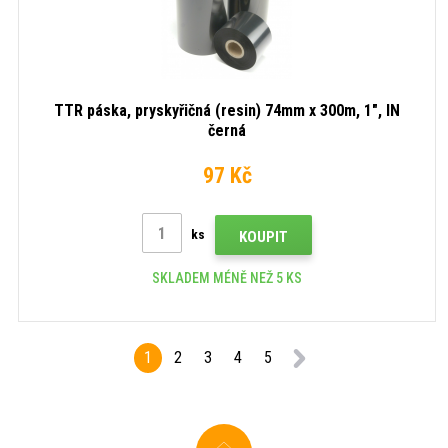
TTR páska, pryskyřičná (resin) 74mm x 300m, 1", IN
černá
97 Kč
ks
KOUPIT
SKLADEM MÉNĚ NEŽ 5 KS
1
2
3
4
5