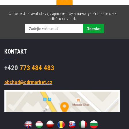
Chcete dostávat slevy, zajímavé tipy a návody? Přihlašte se k
odběru novinek.
Odeslat
KONTAKT
+420
773 484 483
obchod@cdrmarket.cz