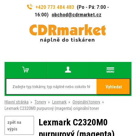
+420 773 484 483
(Po - Pá: 7:00 -
16:00)
obchod@cdrmarket.cz
Vyhledat
Hlavní stránka
»
Tonery
»
Lexmark
»
Originální tonery
»
Lexmark C2320M0 purpurový (magenta) originální toner
Lexmark C2320M0
zpět na
výpis
purpurový (magenta)