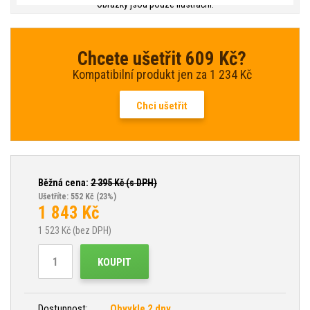
Obrázky jsou pouze ilustrační.
Chcete ušetřit 609 Kč?
Kompatibilní produkt jen za 1 234 Kč
Chci ušetřit
Běžná cena:
2 395
Kč (s DPH)
Ušetříte: 552 Kč
(23%)
1 843
Kč
1 523
Kč (bez DPH)
KOUPIT
Dostupnost:
Obvykle 2 dny