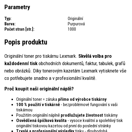
Parametry
Typ:
Originální
Barva:
Purpurová
Počet stran [str.]:
1000
Popis produktu
Originální toner pro tiskárnu Lexmark.
Skvělá volba pro
každodenní tisk
obchodních dokumentů, faktur, tabulek, grafů
nebo obrázků. Díky tonerovým kazetám Lexmark vytisknete vše
co potřebujete snadno a v profesionální kvalitě.
Proč koupit naši originální náplň?
Originální toner = záruka
přímo od výrobce tiskárny
100 % použití v tiskárně
- bezproblémové fungování s vaši
tiskárnou
Použitím originální náplně
prodlužujete životnost
tiskárny
Osvědčená špičková kvalita
- vysoce kvalitní a spolehlivý tisk
originální tiskovou kazetou od první do poslední stránky
Trvalé a profesionální výsledky
tisku - dlouhodobá