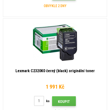
OBVYKLE 2 DNY
Lexmark C2320K0 černý (black) originální toner
1 991 Kč
ks
KOUPIT