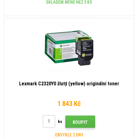
SKLADEM MÉNĚ NEŽ 5 KS
Lexmark C2320Y0 žlutý (yellow) originální toner
1 843 Kč
ks
KOUPIT
OBVYKLE 2 DNY