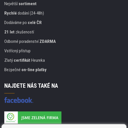
Největší
sortiment
Rychlé
dodání (24-48h)
Dodáváme po
celé ČR
21 let
zkušeností
Odborné poradenství
ZDARMA
Vstřícný přístup
Zlatý
certifikát
Heureka
Bezpečné
on-line platby
NAJDETE NÁS TAKÉ NA
Výrobce náplní je držitelem certifikátu