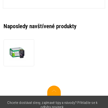
Naposledy navštívené produkty
Lexmark
C2320M0
purpurový
(magenta)
originální
toner
Chcete dostávat slevy, zajímavé tipy a návody? Přihlašte se k
odběru novinek.