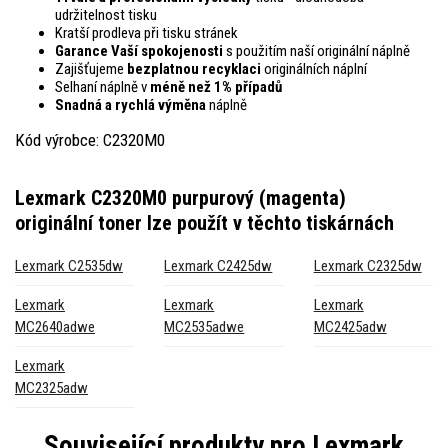
udržitelnost tisku
Kratší prodleva při tisku stránek
Garance Vaší spokojenosti
s použitím naší originální náplně
Zajišťujeme
bezplatnou recyklaci
originálních náplní
Selhaní náplně v
méně než 1% případů
Snadná a rychlá výměna
náplně
Kód výrobce: C2320M0
Lexmark C2320M0 purpurový (magenta)
originální toner
lze použít v těchto tiskárnách
Lexmark C2535dw
Lexmark C2425dw
Lexmark C2325dw
Lexmark
Lexmark
Lexmark
MC2640adwe
MC2535adwe
MC2425adw
Lexmark
MC2325adw
Související produkty pro
Lexmark