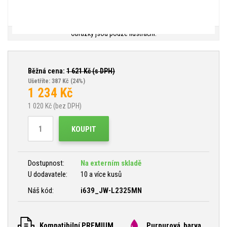
Obrázky jsou pouze ilustrační.
Běžná cena:
1 621
Kč (s DPH)
Ušetříte: 387 Kč
(24%)
1 234
Kč
1 020
Kč (bez DPH)
KOUPIT
Dostupnost:
Na externím skladě
U dodavatele:
10 a více kusů
Náš kód:
i639_JW-L2325MN
Kompatibilní PREMIUM
Purpurová barva