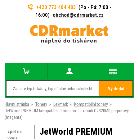
+420 773 484 483
(Po - Pá: 7:00 -
16:00)
obchod@cdrmarket.cz
Vyhledat
Hlavní stránka
»
Tonery
»
Lexmark
»
Kompatibilní tonery
»
JetWorld PREMIUM kompatibilní toner pro Lexmark C2320M0 purpurový
(magenta)
JetWorld PREMIUM
zpět na
výpis