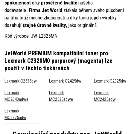
spokojenost
díky
prověřené kvalitě
našeho
dodavatele.
Firma Jet World
získala během svého působení
na trhu totiž mnoho zkušeností a díky tomu jejich výrobky
dosahují
stejné úrovně kvality,
jako originální.
Kód výrobce: JW-L2325MN
JetWorld PREMIUM kompatibilní toner pro
Lexmark C2320M0 purpurový (magenta)
lze
použít v těchto tiskárnách
Lexmark C2535dw
Lexmark C2425dw
Lexmark C2325dw
Lexmark
Lexmark
Lexmark
MC2640adwe
MC2535adwe
MC2425adw
Lexmark
MC2325adw