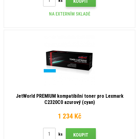
ks
KOUPIT
NA EXTERNÍM SKLADĚ
JetWorld PREMIUM kompatibilní toner pro Lexmark
C2320C0 azurový (cyan)
1 234 Kč
ks
KOUPIT