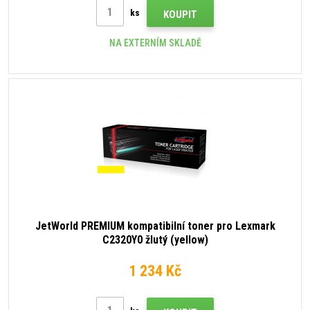
ks
KOUPIT
NA EXTERNÍM SKLADĚ
JetWorld PREMIUM kompatibilní toner pro Lexmark
C2320Y0 žlutý (yellow)
1 234 Kč