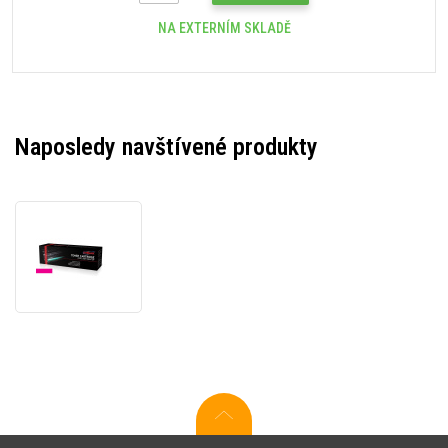
NA EXTERNÍM SKLADĚ
Naposledy navštívené produkty
JetWorld
PREMIUM
kompatibilní
toner
pro
Lexmark
C2320M0
purpurový
(magenta)