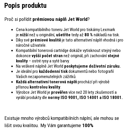
Popis produktu
Proč si pořídit
prémiovou náplň Jet World
?
Cena kompatibilního toneru Jet World pro tiskárny Lexmark
je
nižší
než u originální,
ušetříte
tedy až
80 %
nákladů na tisk.
Díky své
prémiové kvalitě
je tato alternativní náplň vhodná i pro
náročné uživatele.
Kompatibilní tonerová cartridge dokáže vytisknout stejný nebo
dokonce
vyšší počet stran
než originál, při zachování
stejné
kvality
– ostré rysy a syté barvy.
Na veškeré náplně Jet World
poskytujeme doživotní záruku.
Je ideální pro
každodenní tisk
dokumentů nebo fotografií
Vašich nezapomenutelných zážitků.
Každá alternativní tonerová náplň
prochází při výrobě
přísnou
kontrolou
kvality
.
Výrobce Jet World je
prověřen
více než 20 lety zkušeností a
vyrábí produkty dle
normy ISO 9001, ISO 14001
a ISO 18001.
Existuje mnoho výrobců kompatibilních náplní, ale mohou se
lišit svou kvalitou. My Vám garantujeme
100%